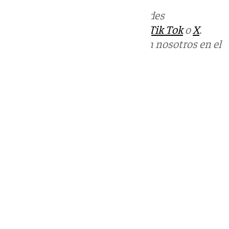
Más noticias de
101TV
en las redes
sociales:
Instagram
,
Facebook
,
Tik Tok
o
X
.
Puedes ponerte en contacto con nosotros en el
correo
informativos@101tv.es
Tags:
Últimas noticias