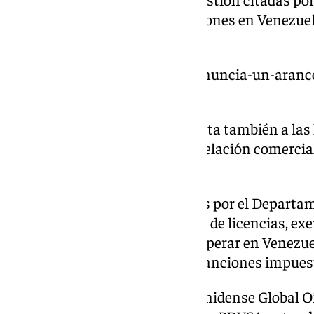
deberán poner fin a sus operaciones en Venezuel
las fuentes.
https://www.101tv.es/trump-anuncia-un-arance
fabricados-fuera-de-eeuu/
La decisión de Washington afecta también a las
de gas venezolano que tengan relación comercial 
venezolana, PDVSA.
Estos permisos fueron emitidos por el Departa
estadounidense bajo el formato de licencias, exe
conformidad para permitirles operar en Venezuel
PDVSA sin que les afecten las sanciones impue
En lo que se refiere a la estadounidense Global 