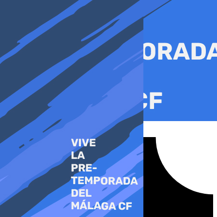
Ir
al
contenido
Tiktok