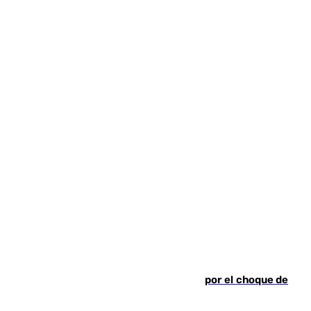
Cortado el Cercanías C-2 de Málaga por el choque de
un tren con una catenaria caída