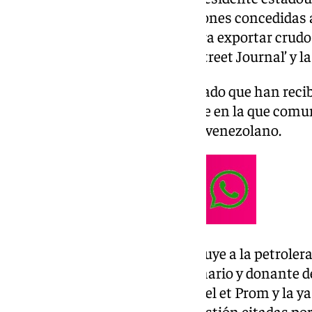
revocado los permisos y exenciones concedidas 
incluida la española Repsol, para exportar crud
citadas por el diario ‘The Wall Street Journal’ y 
Fuentes de Repsol han confirmado que han recibi
Administración estadounidense en la que comun
para la exportación de petróleo venezolano.
La decisión de Washington incluye a la petroler
Terminals, propiedad del millonario y donante d
Sargeant III, a la francesa Maurel et Prom y la 
personas conocedoras de la cuestión citadas p