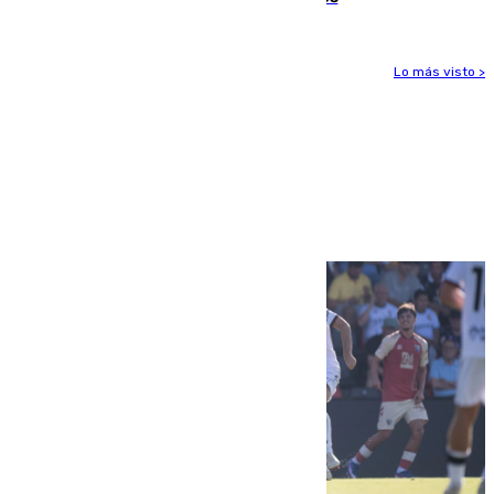
Lo más visto >
Más noticias
Ver más >