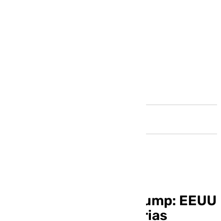
Andalucía
Nueva agresión de Trump: EEUU
revoca permisos a varias