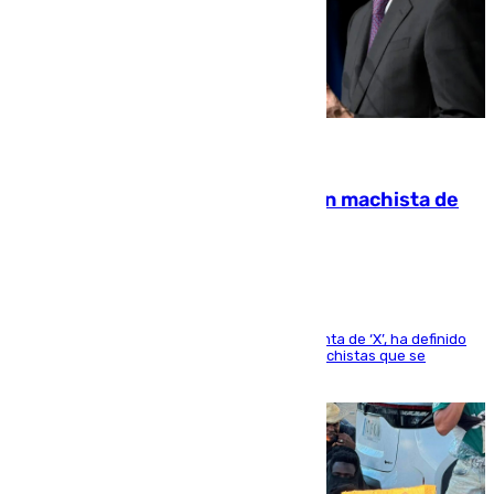
07.08.2026
Pedro Sánchez condena el crimen machista de
Benahavís
El presidente del Gobierno, a través de su cuenta de ‘X’, ha definido
como un “fracaso colectivo” los asesinatos machistas que se
producen en España