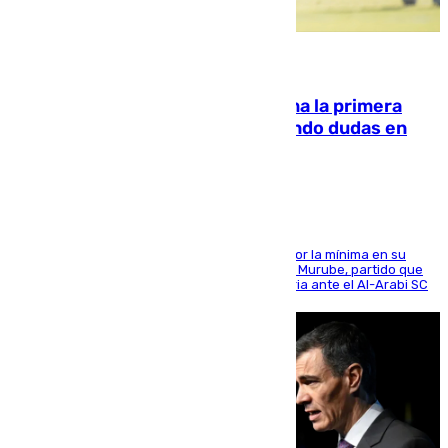
07.08.2026
El Málaga cae ante el Ceuta y suma la primera
derrota de la pretemporada dejando dudas en
defensa
El cuadro dirigido por Juanfran Funes perdió por la mínima en su
envite contra el conjunto caballa en el Alfonso Murube, partido que
se disputó un día después de su primera victoria ante el Al-Arabi SC