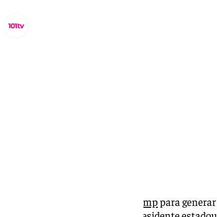
Miguel Alfonso
lunes, 31 marzo 2025, 07:17
Compartir:
Nueva andanada de
Donald Trump
para generar 
Ahora, la Administración del presidente estado