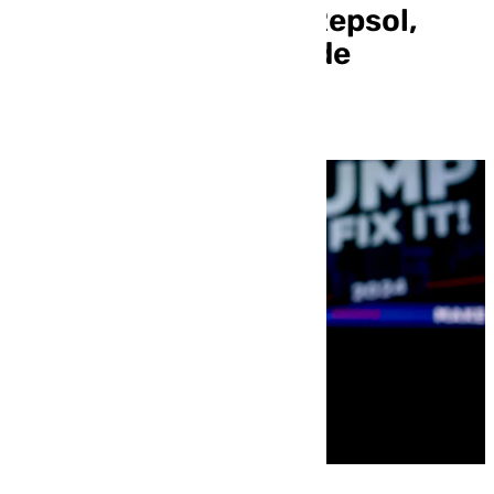
petroleras, incluida Repsol,
para exportar crudo de
Venezuela