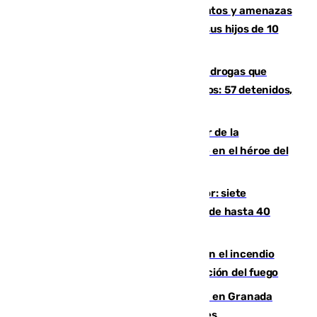
Detenido en Estepona por malos tratos y amenazas
de muerte a su pareja en presencia de sus hijos de 10
años y 11 meses
Desarticulada una red de tráfico de drogas que
introducía la mercancía desde Marruecos: 57 detenidos,
cuatro de ellos en Andalucía
Ferrán Torres, nombrado embajador de la
Comunidad Valenciana tras convertirse en el héroe del
Mundial
Andalucía sigue asfixiada por el calor: siete
provincias, en alerta por temperaturas de hasta 40
grados
Activado el nivel 2 de emergencia en el incendio
forestal de Niebla por la compleja evolución del fuego
Controlado un incendio de rastrojos en Granada
junto a la autovía y al Callejón de Nogales