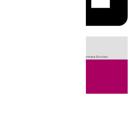
HOY
|
Fútbol
Sucesos
Crisis Migratoria en Ceuta
LaLiga
Primera División
Andalucía