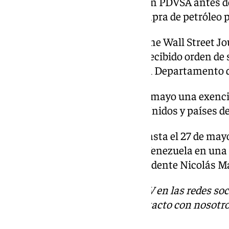
fin a todas las transacciones con PDVSA antes d
montante pendiente por la compra de petróleo p
También el diario económico ‘The Wall Street Jou
la petrolera de Sargeant había recibido orden de 
fuente una carta remitida por el Departamento d
Global Oil Terminals recibió en mayo una exenc
transportar asfalto a Estados Unidos y países de
Previamente, Trump ha dado hasta el 27 de mayo
poner fin a sus relaciones con Venezuela en una
Gobierno de Venezuela del presidente Nicolás M
Descubre más noticias de 101TV en las redes soc
Tok
o
X
. Puedes ponerte en contacto con nosotro
informativos@101tv.es