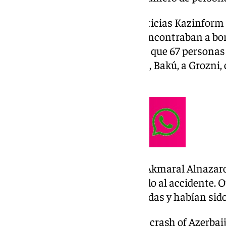
La agencia estatal kazaja de noticias Kazinform 
miembros de la tripulación se encontraban a bor
agencia
Tengrinews
informó de que 67 personas 
dirigía de la capital azerbaiyana, Bakú, a Grozni, 
Chechenia.
El ministro de Sanidad kazajo, Akmaral Alnazar
seis personas habían sobrevivido al accidente. 
personas habían resultado heridas y habían sido 
Another video showing the crash of Azerbaij