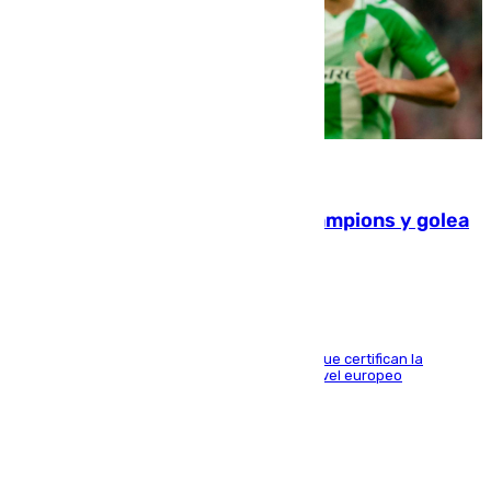
06.08.2026
El Betis supera el examen de Champions y golea
al Arsenal en Dublín (1-3)
Riquelme, Deossa y Fornals firman los tantos que certifican la
superioridad bética ante un rival de máximo nivel europeo