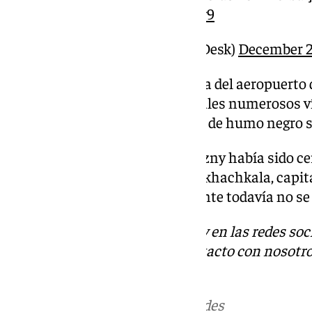
pic.twitter.com/Ze5pQ7Grv9
— BNO News Live (@BNODesk)
December 2
Cuando el avión se estrelló cerca del aeropuerto 
compartieron en las redes sociales numerosos ví
mostraban una densa columna de humo negro sobr
Al parecer, el aeropuerto de Grozny había sido cer
obligó al avión a desviarse a Makhachkala, capita
Daguestán. La causa del accidente todavía no se 
Descubre más noticias de 101Tv en las redes soc
Tok
o
X
. Puedes ponerte en contacto con nosotro
informativos@101tv.es
Más noticias de
101TV
en las redes