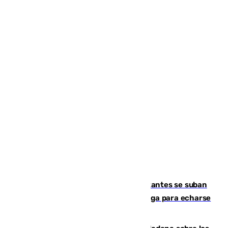
Un cartel intenta evitar que los visitantes se suban
encima de los leones del Puerto de Málaga para echarse
una foto