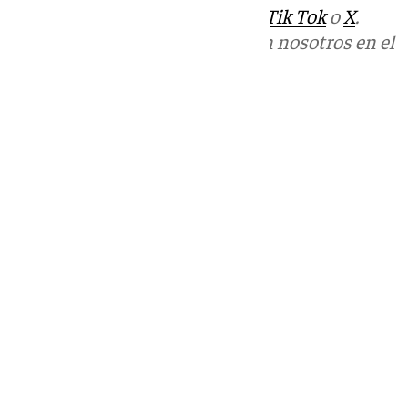
sociales:
Instagram
,
Facebook
,
Tik Tok
o
X
.
Puedes ponerte en contacto con nosotros en el
correo
informativos@101tv.es
Tags:
Últimas noticias