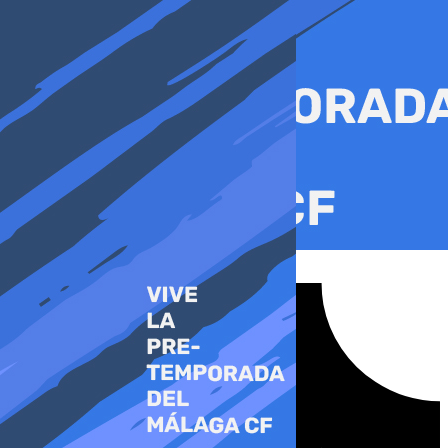
Ir
al
contenido
Tiktok