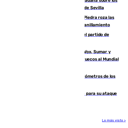
PSOE y Vox critican la consulta ciudadana sobre los
toldos que ha lanzado el Ayuntamiento de Sevilla
La laguna malagueña de Fuente de Piedra roza las
30.000 parejas de flamencos antes del anillamiento
Sigue en directo la retransmisión del partido de
pretemporada Málaga-Al-Arabi
La crisis migratoria de Ceuta une a Vox, Sumar y
Podemos contra la candidatura de Marruecos al Mundial
2030
Diputación limpia de residuos 170 kilómetros de los
principales caminos del Rocío en Sevilla
El Real Madrid ficha a Yan Diomande para su ataque
por 125 millones
Lo más visto >