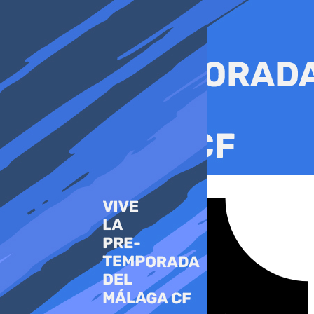
Ir
al
contenido
Tiktok