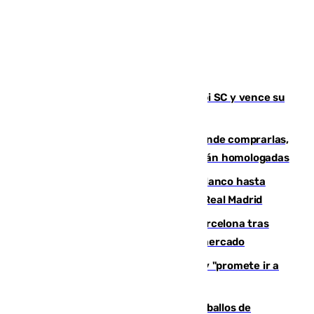
El Málaga es muy superior al Al-Arabi SC y vence su
primer encuentro de pretemporada
Gafas para el eclipse solar 2026: dónde comprarlas,
dónde conseguirlas y cómo saber si están homologadas
Vinícius Júnior seguirá vestido de blanco hasta
2032 tras cerrar su renovación con el Real Madrid
Rodrigo negocia su fichaje por el Barcelona tras
romper con el Madrid y revoluciona el mercado
El Rey traslada a Vivas su respaldo y "promete ir a
Ceuta" después de la crisis migratoria
El primer ciclo de las carreras de caballos de