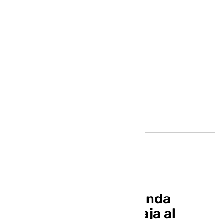
Andalucía
Clasificación de Segunda
División: la derrota baja al