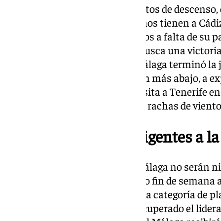
El cuadro de Ferrol está en puestos de descenso,
cerca está de salir. Los alicantinos tienen a Cá
directos. Ambos tienen 27 puntos a falta de su pa
Deportivo, que con 28 puntos, busca una victori
junto a Málaga y Albacete. El Málaga terminó l
lugar y esta lo hace una posición más abajo, a e
Deportivo de la Coruña en su visita a Tenerife en
jornada 19 que fue aplazado por rachas de viento
Dos compromisos exigentes a la 
Los dos próximos partidos el Málaga no serán n
malaguistas viajarán el próximo fin de semana a
Racing, que es el nuevo líder de la categoría de pl
Albacete. Los cántabros han recuperado el lider