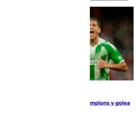
06.08.2026
El Betis supera el examen de Champions y golea
al Arsenal en Dublín (1-3)