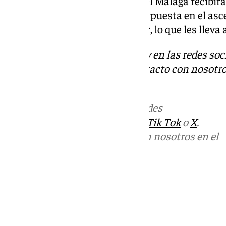
Tras el choque en El Sardinero el Málaga recibirá
puestos de playoff y con la mira puesta en el as
suman siete partidos sin perder, lo que les lleva 
Descubre más noticias de 101Tv en las redes soc
Tok
o
X
. Puedes ponerte en contacto con nosotro
informativos@101tv.es
Más noticias de
101TV
en las redes
sociales:
Instagram
,
Facebook
,
Tik Tok
o
X
.
Puedes ponerte en contacto con nosotros en el
correo
informativos@101tv.es
Tags:
Últimas noticias