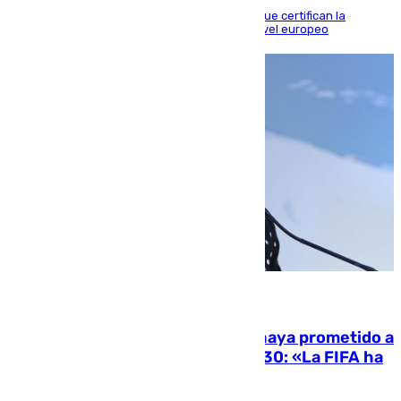
Riquelme, Deossa y Fornals firman los tantos que certifican la
superioridad bética ante un rival de máximo nivel europeo
06.08.2026
El Gobierno niega que Infantino haya prometido a
Marruecos la final del Mundial 2030: «La FIFA ha
sido tajante»