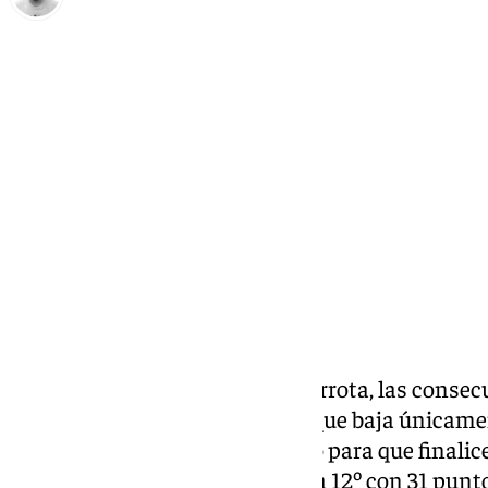
Pedro Jiménez
domingo, 26 enero 2025, 23:53
Compartir:
Dentro de lo que supone una derrota, las consec
pronunciadas para un Málaga que baja únicamen
clasificación. Restan un partido para que finalic
División, pero el Málaga se sitúa 12º con 31 punt