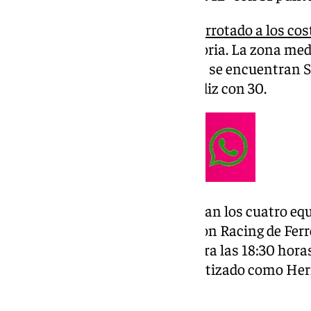
Es el Real
Zaragoza, quien ha derrotado a los co
sobrepasa en la tabla clasificatoria. La zona med
tras el Zaragoza (con 33 puntos) se encuentran S
Albacete, con 31 y Córdoba y Cádiz con 30.
Un poco más abajo se encuentran los cuatro equ
encuentro. Los compromisos son Racing de Ferro
primer duelo estaba fechado para las 18:30 hora
suspendido por el temporal bautizado como Hermi
pondrían con 22 puntos.