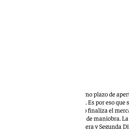
Pedro Jiménez
domingo, 2 febrero 2025, 12:04
Compartir:
No todas las ligas tienen el mismo plazo de aper
fichajes y cada año puede variar. Es por eso que 
incertidumbre por saber cuándo finaliza el merc
invierno, donde hay menos días de maniobra. La f
operaciones invernales en Primera y Segunda Div