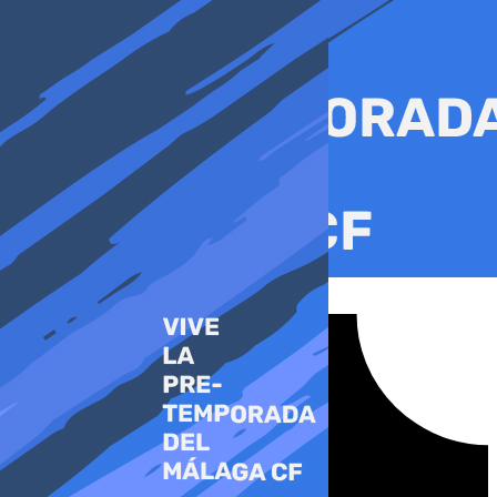
Ir
al
contenido
Tiktok