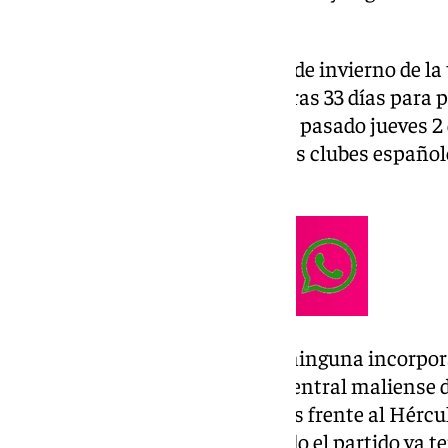
febrero de 2025 a las 23:59.
Así pues el mercado de fichajes de invierno de l
las 00:00 del próximo martes tras 33 días para
después de que se inaugurase el pasado jueves 2 d
último día por tanto para que los clubes español
operaciones.
El Málaga aún no ha realizado ninguna incorpor
Moussa Diarra al Marbella. El central maliense 
en la derrota de los costasoleños frente al Hérc
de juego en el minuto 69′, cuando el partido ya te