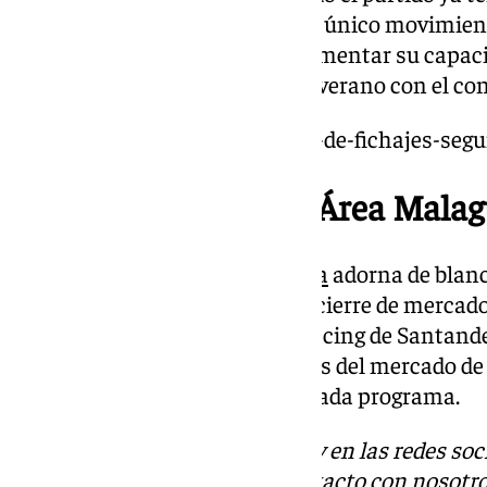
acabaría siendo definitivo. Es el único movimie
buscando un delantero para aumentar su capacid
de Sergio Castel, que firmó este verano con el c
https://www.101tv.es/mercado-de-fichajes-segu
Final de mercado en Área Malag
Todos los lunes Área Malaguista
adorna de blanco
próximo día 3 coincidirá con el cierre de mercad
el análisis del partido ante el Racing de Santand
referente a los últimos coletazos del mercado de 
cabeza y el equipo habitual de cada programa.
Descubre más noticias de 101Tv en las redes soc
Tok
o
X
. Puedes ponerte en contacto con nosotro