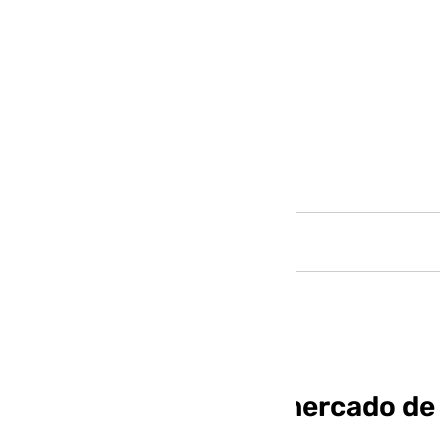
Andalucía
¿Cuándo termina el mercado de
fichajes de invierno?