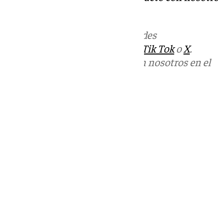
informativos@101tv.es
.
Más noticias de
101TV
en las redes
sociales:
Instagram
,
Facebook
,
Tik Tok
o
X
.
Puedes ponerte en contacto con nosotros en el
correo
informativos@101tv.es
Tags:
Últimas noticias