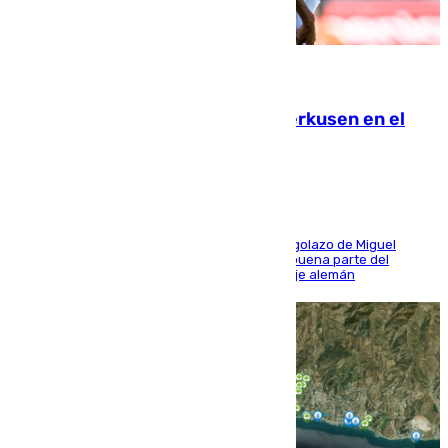
08.08.2026
El Sevilla se desinfla ante el Leverkusen en el
último ensayo (1-2)
El conjunto de Luis García se adelantó con un golazo de Miguel
Sierra y ofreció buenas sensaciones durante buena parte del
encuentro, pero acabó cediendo ante el empuje alemán