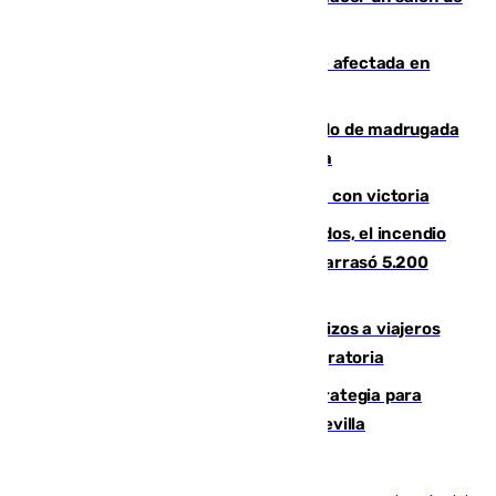
baile en la Casa Blanca
Incendios de Castellón: la superficie afectada en
Tírig roza las 400 hectáreas
Muere un peatón tras ser atropellado de madrugada
en la carretera A-7 a su paso por Málaga
El Granada cierra su puesta a punto con victoria
Un mes de la tragedia de Los Gallardos, el incendio
que acabó con la vida de 14 personas y arrasó 5.200
hectáreas
España establece controles fronterizos a viajeros
procedentes de Italia por la presión migratoria
El Ayuntamiento desarrolla una estrategia para
recuperar la identidad patrimonial de Sevilla