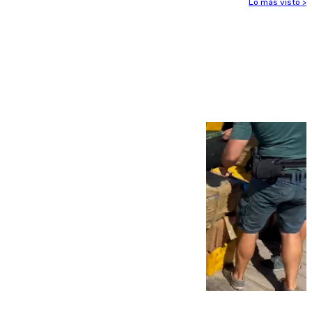
Lo más visto >
Más noticias
Ver más >