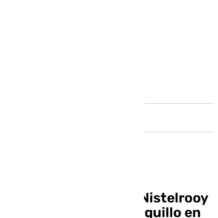
Andalucía
El exmalaguista Van Nistelrooy
encuentra nuevo banquillo en