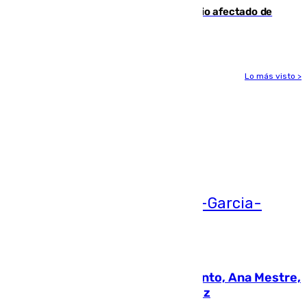
19 familias aún desalojadas y un domicilio afectado de
gravedad
Lo más visto >
Más noticias
Ver más >
05.08.2026
La nueva presidenta del Parlamento, Ana Mestre,
hace parada institucional en Cádiz