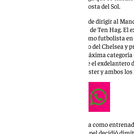
que puso fin a su carrera en la Costa del Sol.
Ruud llega al Leicester después de dirigir al Ma
encuentros después de la salida de Ten Hag. El e
entrenador que tiene pasado como futbolista en
Maresca
. El italiano es el técnico del Chelsea y
Leicester el curso pasado a la máxima categoría 
en los cuatro partidos en los que el exdelantero 
enfrentó en dos de ellos al Leicester y ambos los
Van Nistelrooy tiene experiencia como entrenado
nada mal. A pesar de su buen papel decidió dimit