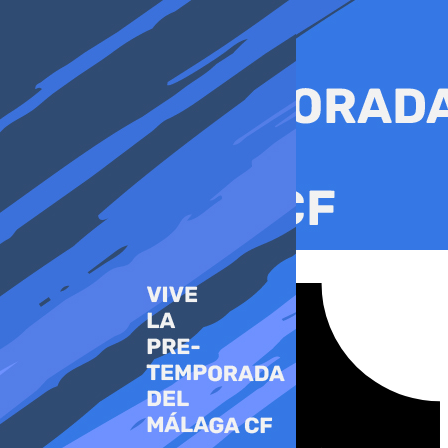
Ir
al
contenido
Tiktok