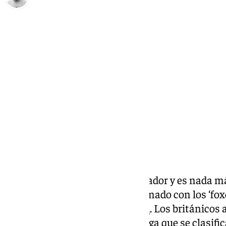
Pedro Jiménez
sábado, 30 noviembre 2024, 15:00
Compartir:
El Leicester tiene nuevo entrenador y es nada 
Nistelrooy. El neerlandés ha firmado con los ‘fo
interino del Manchester United
. Los británicos 
formó parte del equipo del Málaga que se clasif