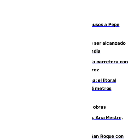
Granada despide con lágrimas y aplausos a Pepe
Habichuela
Un futbolista de 24 años muere tras ser alcanzado
por un rayo durante un partido en Tailandia
Muere un conductor tras salirse de la carretera con
su turismo en la A-480 a la altura de Jerez
Julio supera a junio en basura marina: el litoral
occidental malagueño recoge más de 33 metros
cúbicos de residuos
El Cádiz se afila ante un Granada en obras
La nueva presidenta del Parlamento, Ana Mestre,
hace parada institucional en Cádiz
Estabilizado el incendio forestal de San Roque con