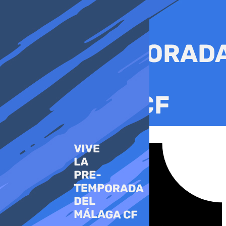
Ir
al
contenido
Tiktok