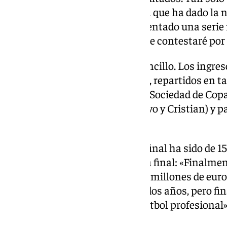
segundo punto, siendo la APA la que ha dado la 
sobre la gestión. Ellos han presentado una serie
habían filtrado previamente, que contestaré por e
El desglose de las cuentas es sencillo. Los ingres
sido de 16,219 millones de euros, repartidos en t
abonos y el partido ante la Real Sociedad de Copa
traspaso de jugadores (Álex Calvo y Cristian) y 
cuantías.
En cuanto a los gastos, la cifra final ha sido de 
María ha explicado la diferencia final: «Finalme
contable de LaLiga, sumamos 3 millones de euros, 
hizo esto porque trabajamos a dos años, pero fin
122′, nos ha hecho estar en el fútbol profesional»