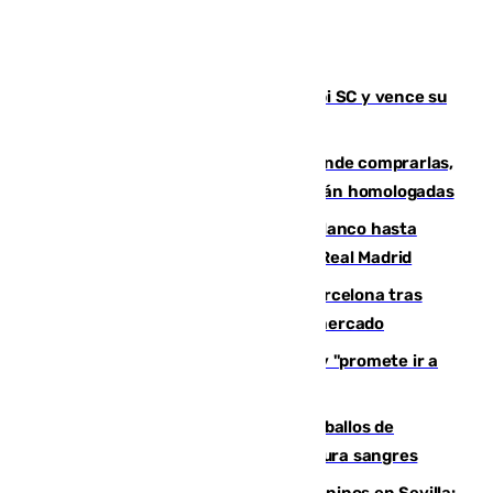
El Málaga es muy superior al Al-Arabi SC y vence su
primer encuentro de pretemporada
Gafas para el eclipse solar 2026: dónde comprarlas,
dónde conseguirlas y cómo saber si están homologadas
Vinícius Júnior seguirá vestido de blanco hasta
2032 tras cerrar su renovación con el Real Madrid
Rodrigo negocia su fichaje por el Barcelona tras
romper con el Madrid y revoluciona el mercado
El Rey traslada a Vivas su respaldo y "promete ir a
Ceuta" después de la crisis migratoria
El primer ciclo de las carreras de caballos de
Sanlúcar arranca este sábado con 27 pura sangres
Continúan los cierres de parques caninos en Sevilla: