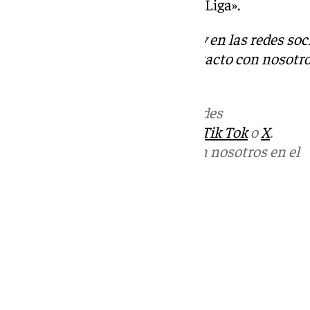
cada ‘x’ tiempo al juzgado y a LaLiga».
Descubre más noticias de 101Tv en las redes soc
Tok
o
X
. Puedes ponerte en contacto con nosotro
informativos@101tv.es
Más noticias de
101TV
en las redes
sociales:
Instagram
,
Facebook
,
Tik Tok
o
X
.
Puedes ponerte en contacto con nosotros en el
correo
informativos@101tv.es
Tags:
Últimas noticias