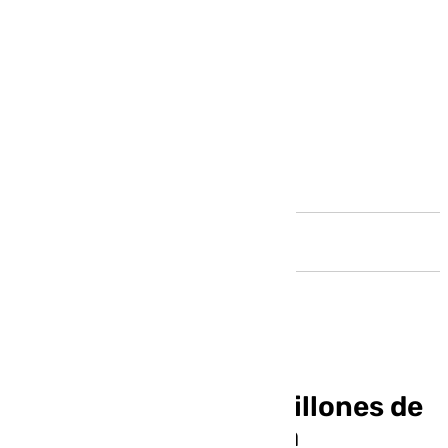
Andalucía
El Málaga ganó 4,2 millones de
euros al término de la