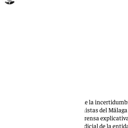
Ignacio Pérez
lunes, 23 diciembre 2024, 15:25
Compartir:
A diferencia de otros años, donde la incertidumbr
apoderaba de la Junta de Accionistas del Málaga 
decidido realizar una rueda de prensa explicativa
María Muñoz, administrador judicial de la entid