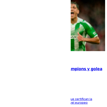
06.08.2026
El Betis supera el examen de Champions y golea
al Arsenal en Dublín (1-3)
Riquelme, Deossa y Fornals firman los tantos que certifican la
superioridad bética ante un rival de máximo nivel europeo