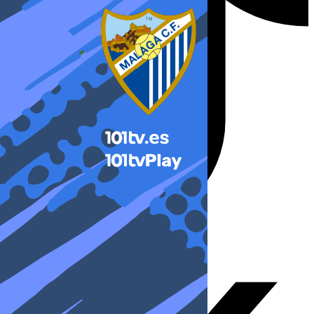
X-twitter