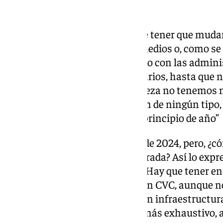
Otros asuntos de interés
Tasación de perdidas en caso de tener que muda
solo tenemos información de medios o, como se d
tener reuniones a partir de enero con las admin
contemplando en varios escenarios, hasta que n
no podemos pronunciarlo. Certeza no tenemos n
hipótesis. No tengo información de ningún tipo, 
necesitamos. La tendremos al principio de año”
Estas cuentas son hasta junio de 2024, pero, ¿c
finalizar hoy la presente temporada? Así lo expre
«
Este año estamos en positivo. Hay que tener e
teníamos el control de la liga con CVC, aunque 
cuantía en jugadores, tan sólo en infraestructu
estadio. Este año, el control es más exhaustivo