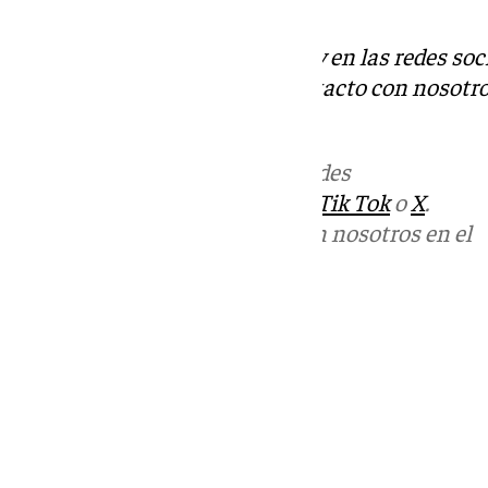
peligro.
Descubre más noticias de 101Tv en las redes soc
Tok
o
X
. Puedes ponerte en contacto con nosotro
informativos@101tv.es
Más noticias de
101TV
en las redes
sociales:
Instagram
,
Facebook
,
Tik Tok
o
X
.
Puedes ponerte en contacto con nosotros en el
correo
informativos@101tv.es
Tags:
Últimas noticias