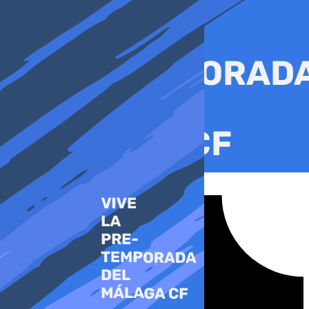
Ir
al
contenido
Tiktok