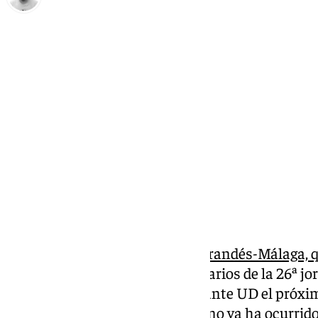
Pedro Jiménez
martes, 21 enero 2025, 00:39
Compartir:
Poco antes del comienzo del
Mirandés-Málaga, qu
jabatos
, LaLiga anunció los horarios de la 26ª j
Málaga CF se enfrentará al Levante UD el próxim
18:30 horas en La Rosaleda. Como ya ha ocurrido