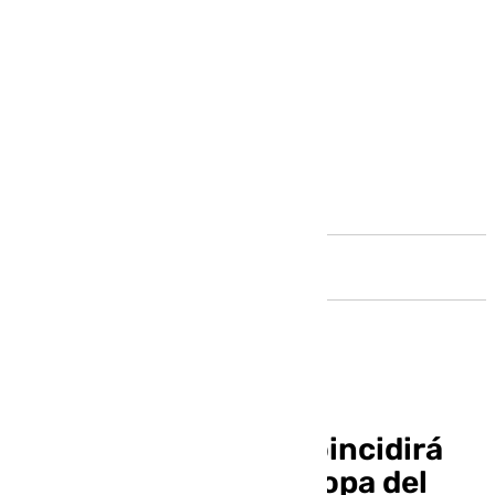
Andalucía
El Málaga-Levante coincidirá
con la antesala a la Copa del