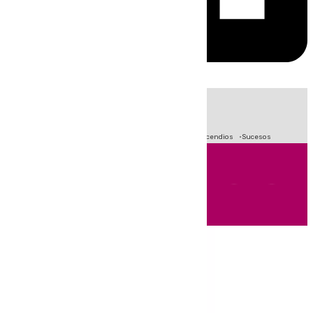
HOY
|
Fútbol
Primera División
Crisis Migratoria en Ceuta
Incendios
Sucesos
Andalucía