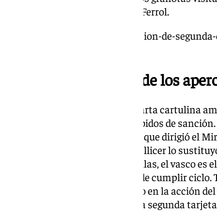
Ciutat de Valencia al Racing de Ferrol.
https://www.101tv.es/clasificacion-de-segunda-d
descenso-y-del-play-off/
Pastor se une al club de los aper
El defensa Álex Pastor vio la cuarta cartulina a
y Víctor García como los apercibidos de sanción
minutos iniciales y el colegiado que dirigió el M
sacarle la segunda. Ante esto Pellicer lo sustitu
dos centrales con cuatro amarillas, el vasco es el
Murillo que no correría peligro de cumplir ciclo.
Anduva el meta Alfonso Herrero en la acción del p
dentro del área. El toledano es la segunda tarjeta