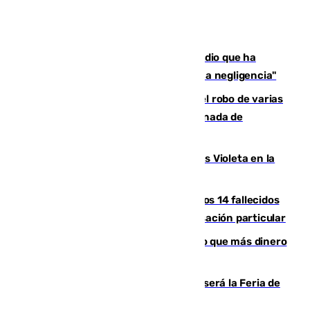
El acalde de Niebla cree que el incendio que ha
afectado a dos aldeas se originó "por una negligencia"
Golpe cofrade en Jaén: investigan el robo de varias
joyas de la Virgen de la Fuensanta Coronada de
Alcaudete
Con Málaga exige duplicar los Puntos Violeta en la
Feria de Málaga
La Justicia ofrece a las familias de los 14 fallecidos
en el incendio de Los Gallardos ser acusación particular
Juanlu Sánchez, el sexto canterano que más dinero
deja en las arcas del Sevilla
Talleres, escape room y música: así será la Feria de
la Juventud Cofrade de Málaga