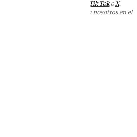
sociales:
Instagram
,
Facebook
,
Tik Tok
o
X
.
Puedes ponerte en contacto con nosotros en el
correo
informativos@101tv.es
Tags:
Últimas noticias