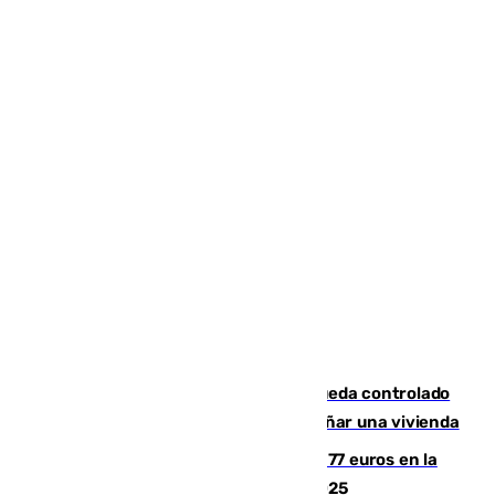
El incendio forestal de San Roque queda controlado
tras obligar a evacuar a 19 familias y dañar una vivienda
Los malagueños gastarán de media 77 euros en la
Feria de Málaga 2026, menos que en 2025