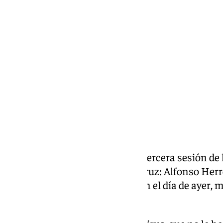
Pedro Jiménez
viernes, 24 enero 2025, 15:41
Compartir:
Este viernes ha tenido lugar la tercera sesión de
entrenamiento trae un cara y cruz: Alfonso Herr
vírico que le impidió entrenar en el día de ayer,
baja por la misma razón.