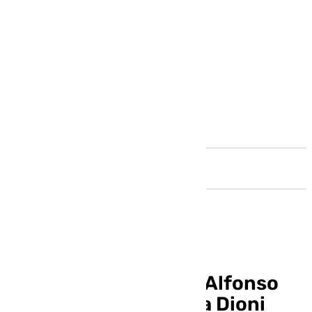
Andalucía
El Málaga recupera a Alfonso
Herrero, pero pierde a Dioni