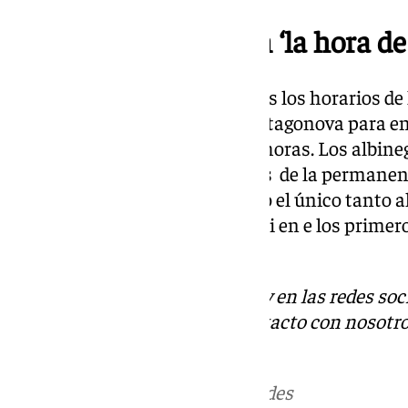
Cartagena-Málaga en ‘la hora de l
LaLiga ha publicado este viernes los horarios de
División. El Málaga visitará Cartagonova para en
sábado 15 de febrero a las 16:15 horas. Los albine
momento con 15 puntos y a seis de la permanencia
1-0, donde Nélson Monte marcó el único tanto al
encuentro Dioni falló un penalti en e los primer
varias ocasiones.
Descubre más noticias de 101Tv en las redes soc
Tok
o
X
. Puedes ponerte en contacto con nosotro
informativos@101tv.es
Más noticias de
101TV
en las redes