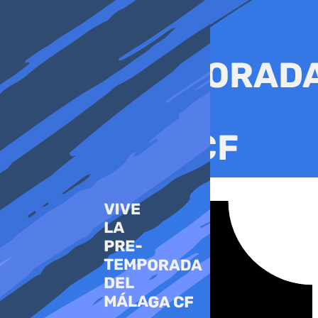
Ir
al
contenido
Tiktok