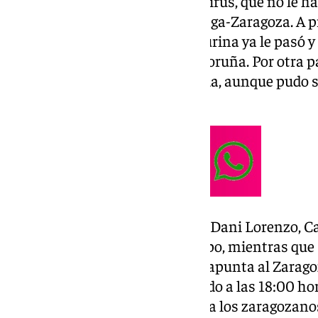
El delantero también tiene un virus, que no le ha
compañeros a dos días del Málaga-Zaragoza. A pr
cita del domingo, aunque a Baturina ya le pasó y 
2025 frente al Deportivo de la Coruña. Por otra 
infección viral la semana pasada, aunque pudo se
el Mirandés.
Dioni se ha unido a las bajas de Dani Lorenzo, Ca
mantuvieron al margen del grupo, mientras que
más en las labores del equipo y apunta al Zarago
el viaje a Anduva. Mañana sábado a las 18:00 hor
de disputar el encuentro frente a los zaragozano