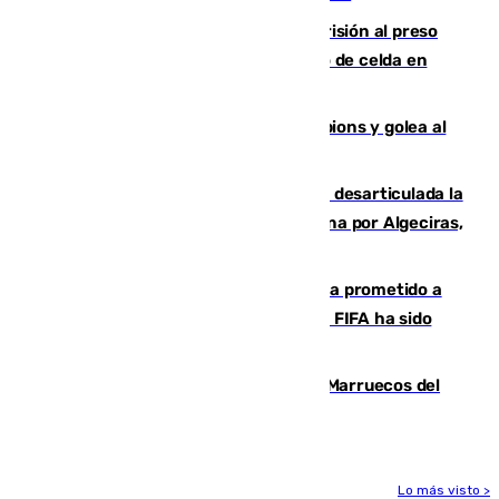
El Supremo ratifica los 17 años de prisión al preso
que mató estrangulado a su compañero de celda en
Morón
El Betis supera el examen de Champions y golea al
Arsenal en Dublín (1-3)
Golpe internacional al narcotráfico: desarticulada la
red que introdujo 21 toneladas de cocaína por Algeciras,
Málaga y Valencia
El Gobierno niega que Infantino haya prometido a
Marruecos la final del Mundial 2030: "La FIFA ha sido
tajante"
Podemos y Sumar piden expulsar a Marruecos del
Mundial de 2030 tras la crisis de Ceuta
Lo más visto >