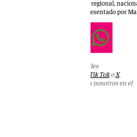
relevantes en los ámbitos local, regional, naciona
deportivo y la Semana Santa. Presentado por M
Más noticias de
101TV
en las redes
sociales:
Instagram
,
Facebook
,
Tik Tok
o
X
.
Puedes ponerte en contacto con nosotros en el
correo
informativos@101tv.es
Tags:
Últimas noticias