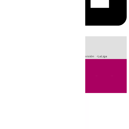
HOY
|
Crisis Migratoria en Ceuta
Sucesos
Fútbol
Primera División
LaLiga
Andalucía