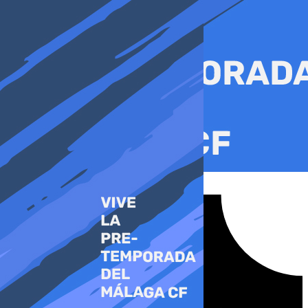
Ir
al
contenido
Tiktok