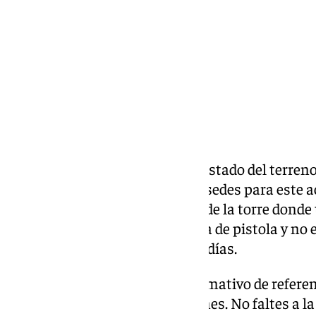
Compartir:
Se empieza a comprobar así el estado del terreno
que se convertirá en una de las sedes para este
hoy nos vamos hasta el puerto de la torre donde
correos sufrió un atraco a punta de pistola y no 
ha sufrido robos en los últimos días.
Las noticias de 101tv es el informativo de refere
Desde las 20.00 de lunes a viernes. No faltes a la