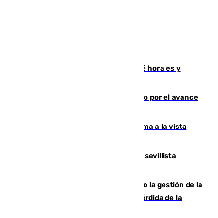
Eclipse solar del 12 de agosto: ¿a qué hora es y
cuánto durará?
Evacuados los vecinos de El Madroño por el avance
del incendio de Niebla
Pedri-Rodri, ¿dupla estelar o problema a la vista
para el Barça?
El Granada cierra su portería con el sevillista
Alberto Flores
La oposición critica al Ayuntamiento la gestión de la
Feria: del precio de los autobuses a la pérdida de la
tradición malagueña