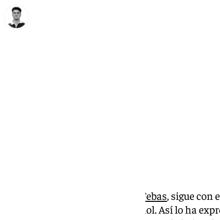
Ignacio Pérez
martes, 28 enero 2025, 13:17
Compartir:
El presidente de LaLiga, Javier Tebas
, sigue con 
con los ultras en el fútbol español. Así lo ha expr