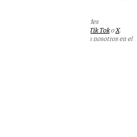
informativos@101tv.es
Más noticias de
101TV
en las redes
sociales:
Instagram
,
Facebook
,
Tik Tok
o
X
.
Puedes ponerte en contacto con nosotros en el
correo
informativos@101tv.es
Tags:
Últimas noticias