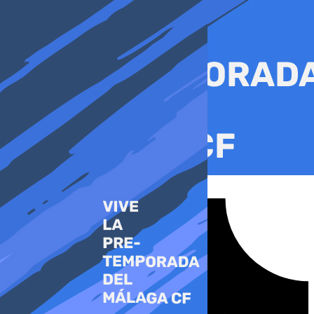
Ir
al
contenido
Tiktok