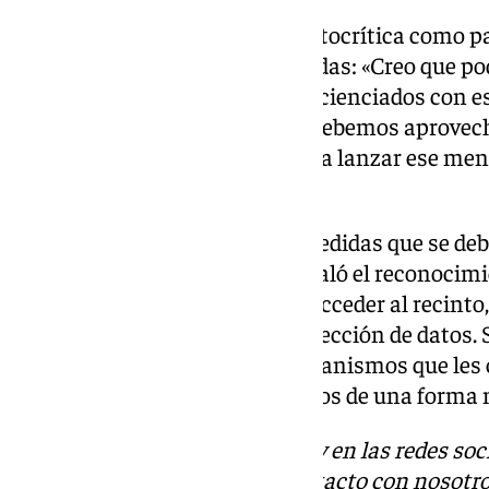
Posteriormente, quiso hacer autocrítica como pa
ello que se tomarán estas medidas: «Creo que p
desde LaLiga estamos muy concienciados con es
del futbol, sino de la sociedad. Debemos aprovech
herramienta como el futbol para lanzar ese mens
erradicar con este problema».
Además, Tebas incidió en las medidas que se deb
fútbol. Si bien es cierto que instaló el reconocim
aquellos sancionados puedan acceder al recinto,
instaurar debido a la ley de protección de datos.
querido pedir a los distintos organismos que le
para poder abordar estos asuntos de una forma m
Descubre más noticias de 101Tv en las redes soc
Tok
o
X
. Puedes ponerte en contacto con nosotro