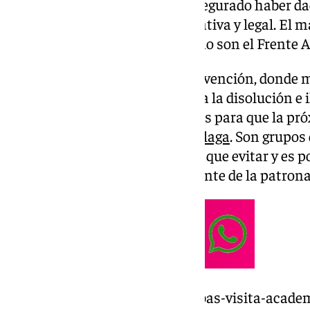
Congreso donde, además, ha asegurado haber da
adelante en materia administrativa y legal. El 
directamente a dos grupos, como son el Frente At
Así lo expresó Tebas en su intervención, donde m
«Hemos presentado a la Fiscalía la disolución e i
y también he dado instrucciones para que la pró
Frente Bokerón, el grupo del
Málaga
. Son grupo
conductas de odio que tenemos que evitar y es p
ilegalizarlo», concluía el presidente de la patrona
https://www.101tv.es/javier-tebas-visita-acad