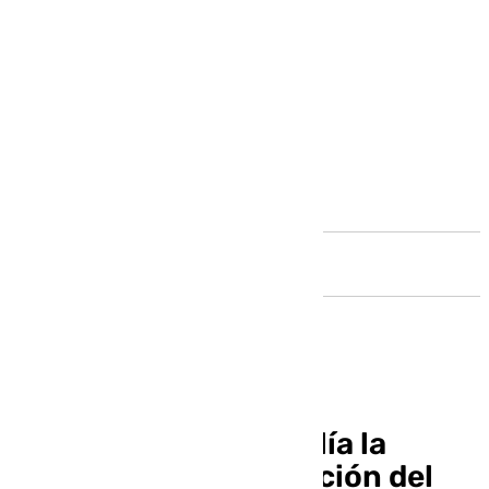
Andalucía
LaLiga pide a la Fiscalía la
disolución e ilegalización del