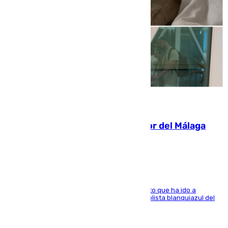
07.08.2026
Isco, la nueva mascota del jugador del Málaga
Dani Lorenzo
El centrocampista marbellí es ‘padre’ de un gato que ha ido a
recoger a Vigo y su nombre es como el exfutbolista blanquiazul del
Arroyo de la Miel