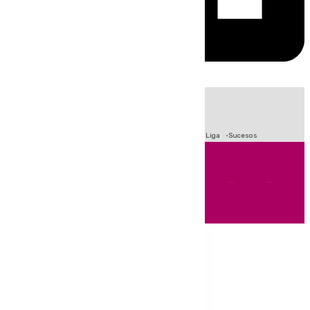
HOY
|
Fútbol
Primera División
Crisis Migratoria en Ceuta
LaLiga
Sucesos
Andalucía