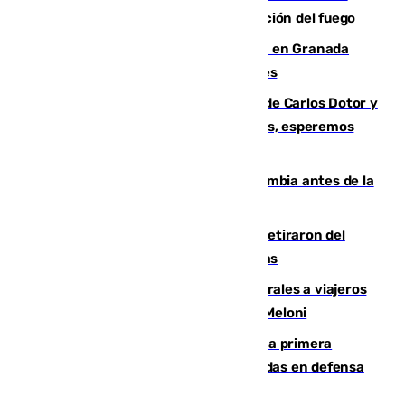
forestal de Niebla por la compleja evolución del fuego
Controlado un incendio de rastrojos en Granada
junto a la autovía y al Callejón de Nogales
Juanfran Funes, sobre las lesiones de Carlos Dotor y
Fernando Calero: “Estamos preocupados, esperemos
que no sea nada”
Felipe VI refuerza los lazos con Colombia antes de la
llegada del nuevo presidente
Fernando Calero y Carlos Dotor se retiraron del
encuentro contra el Ceuta con molestias
España restablece controles temporales a viajeros
procedentes de Italia como repuesta a Meloni
El Málaga cae ante el Ceuta y suma la primera
derrota de la pretemporada dejando dudas en defensa