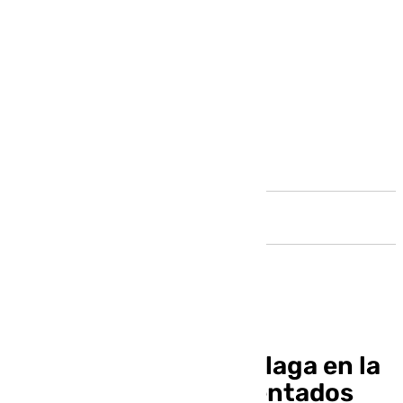
Andalucía
Los 30 puntos del Málaga en la
primera vuelta, sustentados