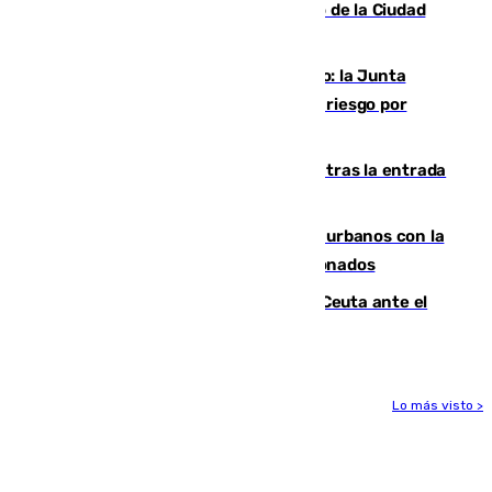
de los blanquiazules en busca del Trofeo de la Ciudad
Autónoma
Málaga, en alerta por el virus del Nilo: la Junta
decreta Campanillas como zona de alto riesgo por
varios casos recientes
El Gobierno registra 1.342 menores tras la entrada
masiva del pasado 30 de julio
Cádiz despide seis «puntos negros» urbanos con la
orden de retirada para quioscos abandonados
La Armada suma cuatro buques en Ceuta ante el
aviso de un nuevo cruce el 15 de agosto
Lo más visto >
Más noticias