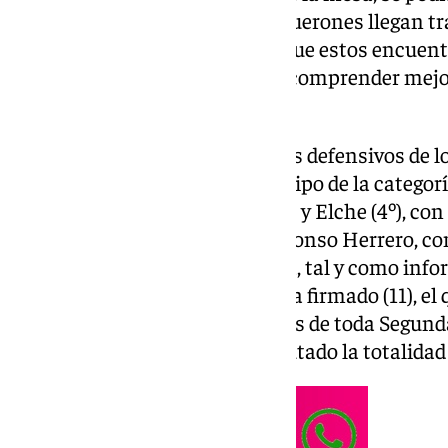
teniendo en cuenta que los boquerones llegan t
RFEF la pasada campaña, aunque estos encuentr
muchos otros factores y poder comprender mejor 
equipo.
Para comenzar, resalta los datos defensivos de lo
goles encajados, es el tercer equipo de la catego
sólo superado por Mirandés (2º) y Elche (4º), con
los números que ha firmado Alfonso Herrero, con
categoría. El capitán del Málaga, tal y como info
es el que más porterías a cero ha firmado (11), el
que realiza más paradas difíciles de toda Segunda,
es el único jugador que ha disputado la totalidad