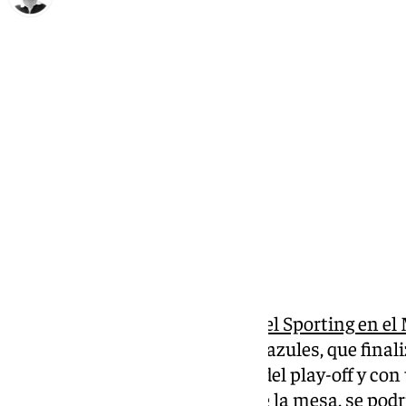
Ignacio Pérez
jueves, 26 diciembre 2024, 11:35
Compartir:
Con la victoria del Málaga ante el Sporting en e
primera vuelta para los blanquiazules, que finali
posición, con 30 puntos, a tres del play-off y con
descenso. Estos números, sobre la mesa, se podrí