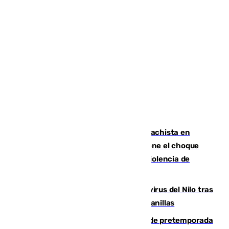
Moreno condena el último crimen machista en
Benahavís mientras el Gobierno mantiene el choque
con la Junta por las competencias de violencia de
género
Málaga refuerza la vigilancia por el virus del Nilo tras
detectar un mosquito positivo en Campanillas
Málaga-Ceuta: cuarto compromiso de pretemporada