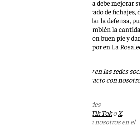
datos, parece claro que el Málaga debe mejorar s
ello, se podrá realizar en el mercado de fichajes,
Aunque eso sí, no deben descuidar la defensa, p
buen trabajo de Alfonso, pero también la cantid
así, los andaluces se marchan con buen pie y da
próximo partido será ante el Dèpor en La Rosaled
enero a las 18.30 horas.
Descubre más noticias de 101Tv en las redes soc
Tok
o
X
. Puedes ponerte en contacto con nosotro
informativos@101tv.es
Más noticias de
101TV
en las redes
sociales:
Instagram
,
Facebook
,
Tik Tok
o
X
.
Puedes ponerte en contacto con nosotros en el
correo
informativos@101tv.es