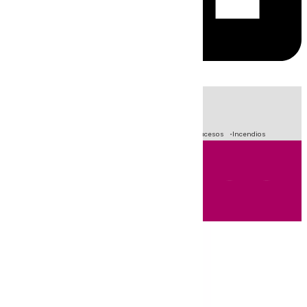
HOY
|
Fútbol
Primera División
Crisis Migratoria en Ceuta
Sucesos
Incendios
Andalucía