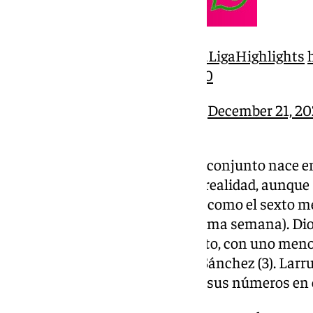
Oh capitán, mi capitán
#LaLigaHighlights
pic.twitter.com/OidXz7gJZ0
— Málaga CF (@MalagaCF)
December 21, 20
Sin duda, parte del éxito de este conjunto nace en
datos ofensivos reflejan la otra realidad, aunque
últimas dos victorias. Se sitúan como el sexto m
(seis de ellas anotadas en la última semana). Di
goleador (5), seguido por Antoñito, con uno men
asistente (4), seguido por Dani Sánchez (3). Larru
sexto de Segunda, aumentando sus números en 