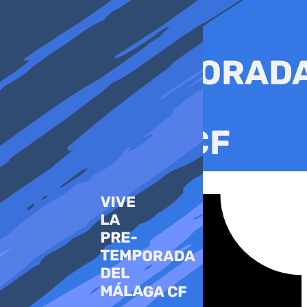
Ir
al
contenido
Tiktok