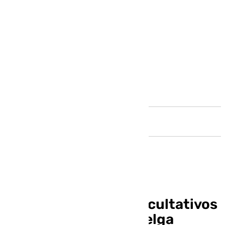
Andalucía
Más del 80% de los facultativos
han secundado la huelga