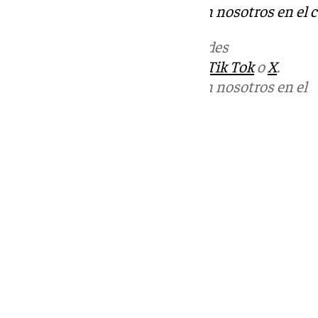
Puedes ponerte en contacto con nosotros en el 
Más noticias de
101TV
en las redes
sociales:
Instagram
,
Facebook
,
Tik Tok
o
X
.
Puedes ponerte en contacto con nosotros en el
correo
informativos@101tv.es
Tags:
Últimas noticias