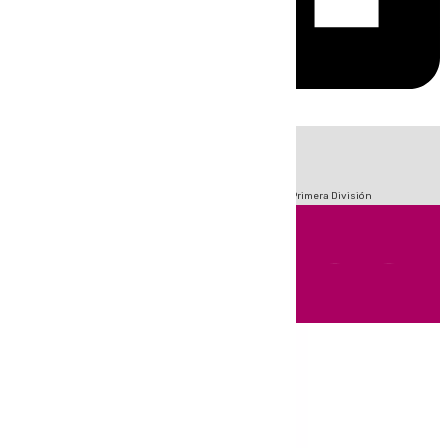
HOY
|
Fútbol
Sucesos
Crisis Migratoria en Ceuta
LaLiga
Primera División
Andalucía