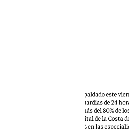
Francisco Marmolejo
viernes, 3 octubre 2025, 19:13
Compartir:
Los médicos de Málaga han respaldado este vier
clamando por las constantes guardias de 24 hora
huelga ha sido secundada por más del 80% de los
hospitales cerca del 90. El hospital de la Costa 
más paro ha habido con el 100% en las especiali