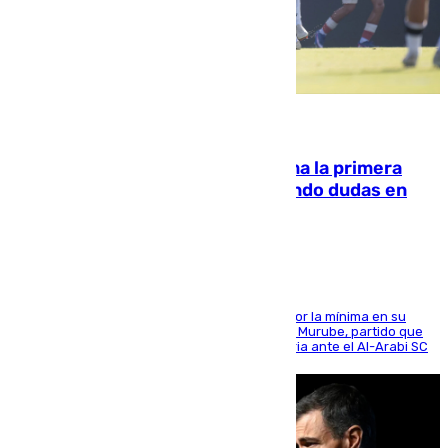
07.08.2026
El Málaga cae ante el Ceuta y suma la primera
derrota de la pretemporada dejando dudas en
defensa
El cuadro dirigido por Juanfran Funes perdió por la mínima en su
envite contra el conjunto caballa en el Alfonso Murube, partido que
se disputó un día después de su primera victoria ante el Al-Arabi SC