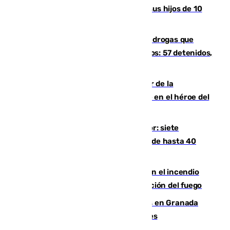
de muerte a su pareja en presencia de sus hijos de 10
años y 11 meses
Desarticulada una red de tráfico de drogas que
introducía la mercancía desde Marruecos: 57 detenidos,
cuatro de ellos en Andalucía
Ferrán Torres, nombrado embajador de la
Comunidad Valenciana tras convertirse en el héroe del
Mundial
Andalucía sigue asfixiada por el calor: siete
provincias, en alerta por temperaturas de hasta 40
grados
Activado el nivel 2 de emergencia en el incendio
forestal de Niebla por la compleja evolución del fuego
Controlado un incendio de rastrojos en Granada
junto a la autovía y al Callejón de Nogales