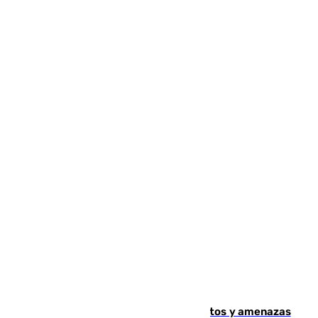
Detenido en Estepona por malos tratos y amenazas