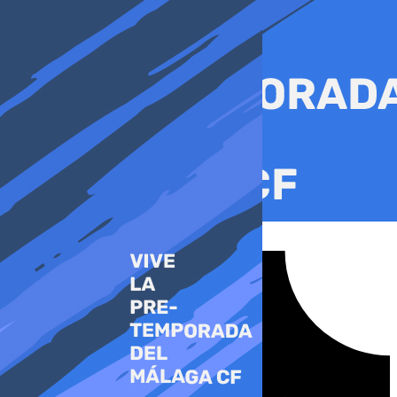
Ir
al
contenido
Tiktok