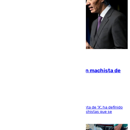
07.08.2026
Pedro Sánchez condena el crimen machista de
Benahavís
El presidente del Gobierno, a través de su cuenta de ‘X’, ha definido
como un “fracaso colectivo” los asesinatos machistas que se
producen en España