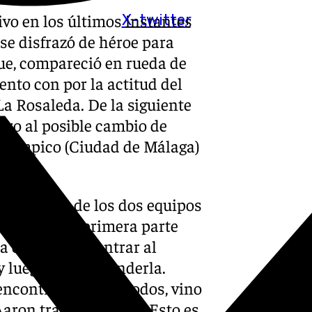
vo en los últimos instantes
X-twitter
 se disfrazó de héroe para
que, compareció en rueda de
ento con por la actitud del
La Rosaleda. De la siguiente
laro al posible cambio de
 Olímpico (Ciudad de Málaga)
Por méritos de los dos equipos
entos en la primera parte
a costado encontrar al
y luego supo defenderla.
encontrar más cómodos, vino
Aaron tras la pérdida. Esto es