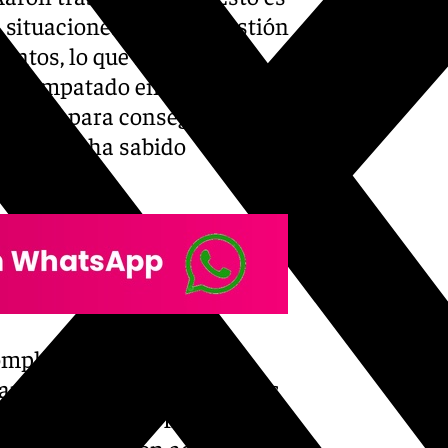
 situaciones, es una cuestión
untos, lo que se está
s empatado en la vida. El
en día para conseguir los 33
 el equipo ha sabido
omplicado, pero no a
e partidos donde hubo muchas
 aunque el tema físico se
nera más tensión aquí es el