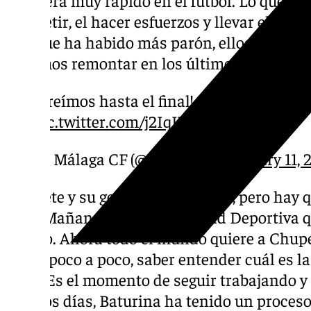
competir, el hacer esfuerzos y llevar el estr
año que ha habido más parón, ellos al final
Pudimos remontar en los últimos minutos»
¡Creímos hasta el final!
#LALIGAHighli
pic.twitter.com/j2IqKxdwY1
— Málaga CF (@MalagaCF)
January 11, 
Chupete y su gol: «Está muy bien, pero hay 
bien. Mañana todos a la Ciudad Deportiva 
equipo. Ahora todo el mundo quiere a Chupet
que ir poco a poco, saber entender cuál es l
ellos. Es el momento de seguir trabajando y
últimos días, Baturina ha tenido un proceso