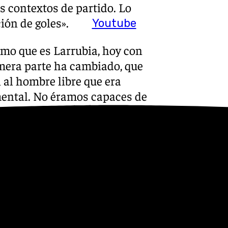
s contextos de partido. Lo
ión de goles».
Youtube
mo que es Larrubia, hoy con
imera parte ha cambiado, que
 al hombre libre que era
mental. No éramos capaces de
ella y Yeremay. La segunda
s ha costado. Ha sido encajar
 y Víctor nos ha dado mucha
o momentos en los que con el
traataques de la categoría».
s
 Puedes ponerte en contacto