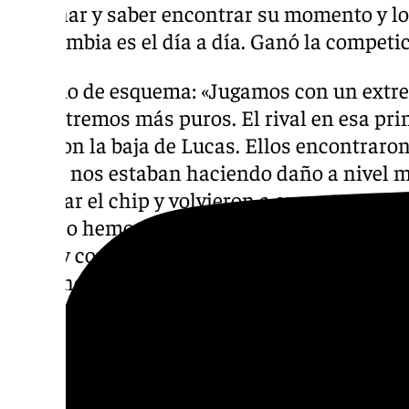
entrenar y saber encontrar su momento y lo
que cambia es el día a día. Ganó la competic
Cambio de esquema: «Jugamos con un extre
dos extremos más puros. El rival en esa pr
tuvieron la baja de Lucas. Ellos encontraron
Mario, nos estaban haciendo daño a nivel 
cambiar el chip y volvieron a encontrar a M
parte lo hemos ajustado. Con los cambios o
el gol y contarnos. Con la entrada de Yanis
más energía, aunque es cierto que ha habid
0-1 tuvo ocasiones. Tiene de los mejores con
Descubre más noticias de 101Tv en las rede
sociales:
Instagram
,
Facebook
,
Tik Tok
o
X
.