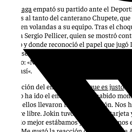
El
Málaga
empató su partido ante el Deporti
gracias al tanto del canterano Chupete, que
llevar en volandas a su equipo. Tras el cho
prensa Sergio Pellicer, quien se mostró cont
equipo y donde reconoció el papel que jugó 
forma se refirió a su afición, con un dardo c
estadio: «Nos da muchos puntos, esto en el
no es así
«.
Valoración del empate:”
Creo que es justo
. 
y cómo ha ido el encuentro. Ha habido mom
donde ellos llevaron más la posesión. Nos h
hombre libre. Jokin tuvo pronto una tarjeta 
Cuando mejor estábamos y nos podríamos 
el gol. Me gustó la reacción del equipo y de 