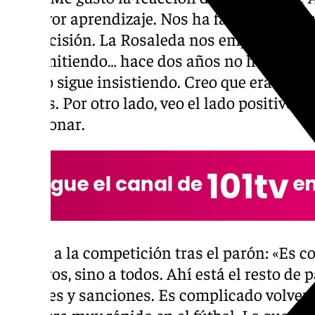
el mayor aprendizaje. Nos ha faltado ciertas
de precisión. La Rosaleda nos empuja y da p
transmitiendo… hace dos años no hubiésemo
equipo sigue insistiendo. Creo que era un bu
puntos. Por otro lado, veo el lado positivo y
reaccionar.
Vuelta a la competición tras el parón: «Es c
nosotros, sino a todos. Ahí está el resto d
lesiones y sanciones. Es complicado volver,
recupera muy rápido en el fútbol. Lo que ge