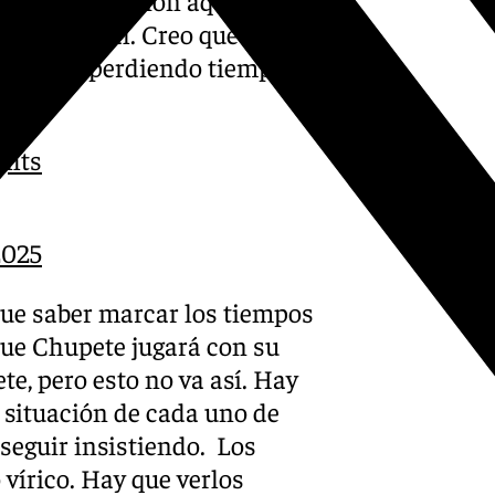
és emocional. Creo que es el
 estaban perdiendo tiempo.
.
ghts
2025
que saber marcar los tiempos
que Chupete jugará con su
e, pero esto no va así. Hay
a situación de cada uno de
 seguir insistiendo. Los
 vírico. Hay que verlos