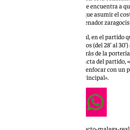
60.000 euros de multa) y si no se encuentra a qui
guardameta, la entidad tendrá que asumir el coste
puntero apuntaba sobre el entrenador zaragocis
Según detalla el club blanquiazul, en el partido q
1-2 se detuvo el juego dos minutos (del 28’ al 30’)
persona del público ubicada detrás de la portería
vestuario», conforme señala el acta del partido,
aficionados del club local», por «enfocar con un p
portero visitante y del árbitro principal».
https://www.101tv.es/sigue-directo-malaga-rea