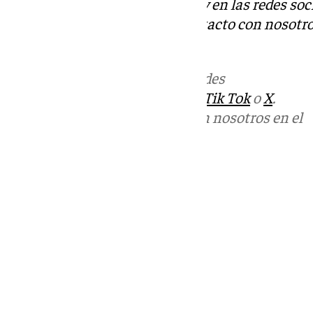
Descubre más noticias de 101Tv en las redes soc
Tok
o
X
. Puedes ponerte en contacto con nosotro
informativos@101tv.es
Más noticias de
101TV
en las redes
sociales:
Instagram
,
Facebook
,
Tik Tok
o
X
.
Puedes ponerte en contacto con nosotros en el
correo
informativos@101tv.es
Tags:
Últimas noticias