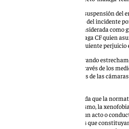
Este hecho -apercibimiento de suspensión del e
delegado de campo y se informó del incidente po
referida (puntero láser) está considerada como gr
identificada, sería el propio Málaga CF quien asum
sanción impuesta con el consiguiente perjuicio 
El club blanquiazul está colaborando estrecham
para identificar a la persona a través de los med
fotográficos disponibles, además de las cámaras
Estadio La Rosaleda.
El Málaga Club de Fútbol recuerda que la normati
julio) contra la violencia, el racismo, la xenofobi
resalta, en el artículo 2.1, como un acto o conduct
violencia en el deporte «aquéllos que constituya