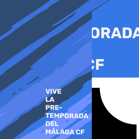
Ir
al
contenido
Tiktok