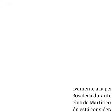
Miguel Alfonso
lunes, 27 enero 2025, 19:33
Compartir:
El
Málaga CF
está buscando activamente a la pe
láser al portero visitante en La Rosaleda durante
domingo contra el Zaragoza. El club de Martiri
el que advierte que esta infracción está conside