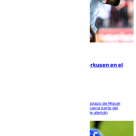
08.08.2026
El Sevilla se desinfla ante el Leverkusen en el
último ensayo (1-2)
El conjunto de Luis García se adelantó con un golazo de Miguel
Sierra y ofreció buenas sensaciones durante buena parte del
encuentro, pero acabó cediendo ante el empuje alemán