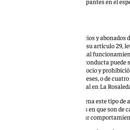
desprecio a las personas participantes en el esp
Normativa interna
La normativa aplicable a los socios y abonados 
temporada 2024/2025 prevé en su artículo 29, let
«Impedir u obstaculizar el normal funcionamien
promovidas por el club». Dicha conducta puede 
suspensión de los derechos de socio y prohibició
club por tiempo de hasta seis meses, o de cuatro 
primer equipo dispute como local en La Rosaled
En el comunicado el club «condena este tipo de a
deportivos y desea hacer énfasis en que son de c
no pueden perjudicar el ejemplar comportamient