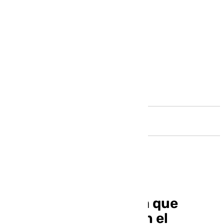
Andalucía
Se busca a la persona que
apuntó con el láser en el