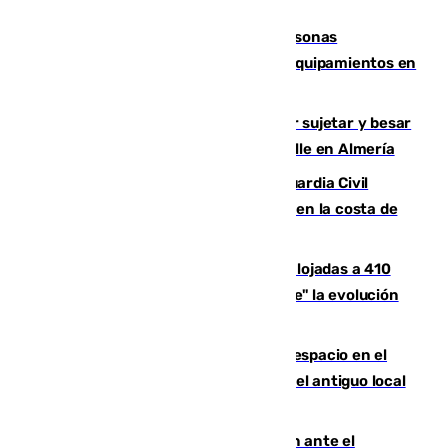
Emvisesa refuerza la atención a personas
vulnerables con cesión de viviendas y equipamientos en
Sevilla
Condenado a dos años de cárcel por sujetar y besar
a una menor tras abordarla en plena calle en Almería
Persecución en Punta Umbría: la Guardia Civil
interviene más de 800 kilos de cocaína en la costa de
Huelva
El incendio de Niebla mantiene desalojadas a 410
personas que siguen con "incertidumbre" la evolución
del viento
Las marcas internacionales ganan espacio en el
Centro de Málaga: la Tagliatella abre en el antiguo local
de Vox Sports Bar
Moreno pide extremar la precaución ante el