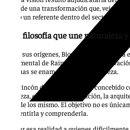
inicio de una transformación que, veintici
siendo un referente dentro del sector zoológ
«Una filosofía que une naturaleza y
Desde sus orígenes, Bioparc Fuengirola ha 
fundamental de Rain Forest: la conservaci
personas se enamoran de la naturaleza.
Cada rincón del parque ha sido concebido 
la belleza, el paisaje, la vegetación, la arqu
parte de los mismo. El objetivo no es única
sino sentirla y comprenderla.
Acercar esa realidad a quienes difícilment