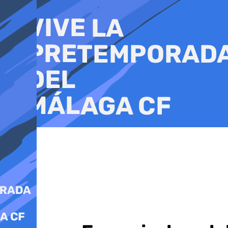
Ir
al
contenido
Málaga