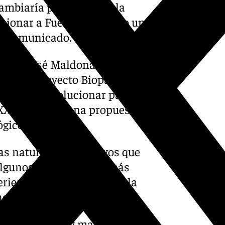
ambiaría para siempre la
sicionar a Fuengirola como un
un comunicado.
traba José Maldonado,
sor del proyecto Bioparc
os debían evolucionar para
 XXI, presentó una propuesta
ógico municipal.
as naturales inmersivos que
algunos de los lugares más
riencia capaz de acercar la
ho más profunda.
ncurso público y marcó el