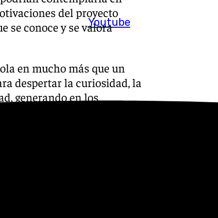
otivaciones del proyecto
Youtube
e se conoce y se valora
irola en mucho más que un
ra despertar la curiosidad, la
dad, generando en los
ar compromiso con la
 ha experimentado una
como un ambicioso proyecto
tico pulmón verde en el