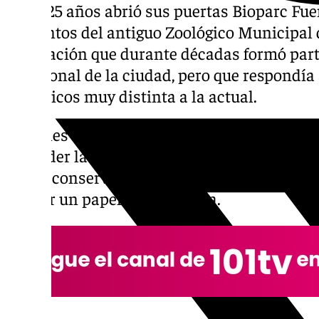
Hace 25 años abrió sus puertas Bioparc Fuen
cimientos del antiguo Zoológico Municipal 
instalación que durante décadas formó part
emocional de la ciudad, pero que respondía
zoológicos muy distinta a la actual.
A finales del siglo XX, comenzaba a abrirse
entender la relación entre las personas y la
que la conservación, la educación y el bien
ocupar un papel protagonista.