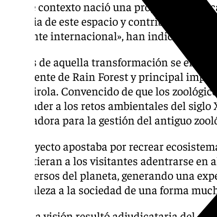
En ese contexto nació una propuesta que «c
historia de este espacio y contribuiría a po
referente internacional», han indicado en 
Detrás de aquella transformación se encon
presidente de Rain Forest y principal impul
Fuengirola. Convencido de que los zoológic
responder a los retos ambientales del siglo
innovadora para la gestión del antiguo zool
Su proyecto apostaba por recrear ecosistem
permitieran a los visitantes adentrarse en 
biodiversos del planeta, generando una expe
naturaleza a la sociedad de una forma muc
Aquella visión resultó adjudicataria del co