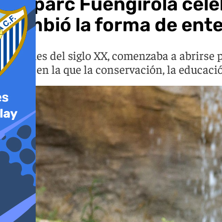
Bioparc Fuengirola cele
cambió la forma de ente
A finales del siglo XX, comenzaba a abrirse
visión en la que la conservación, la educac