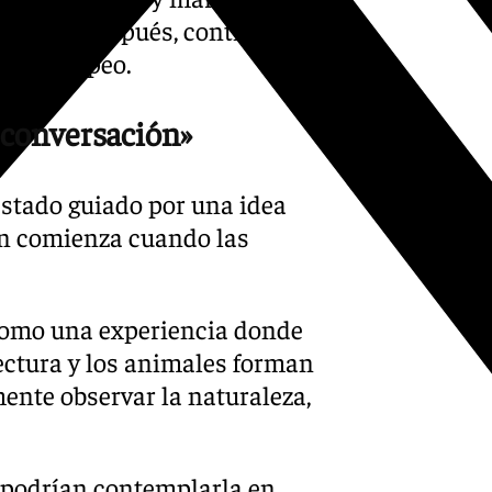
nco años después, continúa
ico europeo.
 conversación»
estado guiado por una idea
ón comienza cuando las
como una experiencia donde
itectura y los animales forman
mente observar la naturaleza,
e podrían contemplarla en