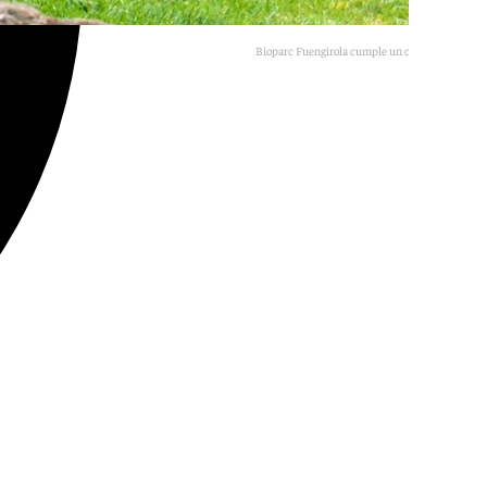
Bioparc Fuengirola cumple un cuarto de siglo.
BF