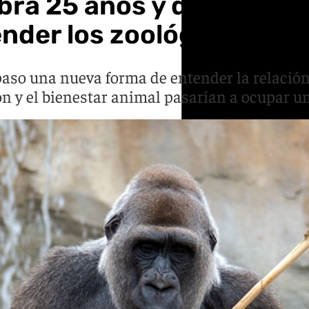
bra 25 años y destaca l
nder los zoológicos
 paso una nueva forma de entender la relación
ión y el bienestar animal pasarían a ocupar u