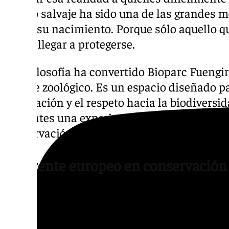
estado salvaje ha sido una de las grandes m
desde su nacimiento. Porque sólo aquello qu
puede llegar a protegerse.
Esta filosofía ha convertido Bioparc Fueng
parque zoológico. Es un espacio diseñado pa
admiración y el respeto hacia la biodiversi
visitantes una experiencia capaz de inspir
conservación del planeta.
Referente europeo en conservación
Durante estos 25 años, Bioparc Fuengirola
evolución extraordinaria. Lo que comenzó 
de renovación se ha convertido en un autén