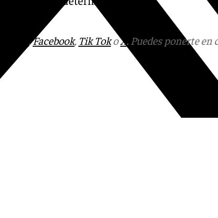
es que puedan determinar
tagram
,
Facebook
,
Tik Tok
o
X
. Puedes ponerte en 