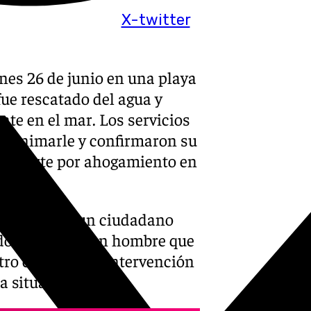
X-twitter
nes 26 de junio en una playa
fue rescatado del agua y
ente en el mar. Los servicios
reanimarle y confirmaron su
ta muerte por ahogamiento en
semanas.
horas, cuando un ciudadano
do del agua a un hombre que
ntro coordinó la intervención
a situación.