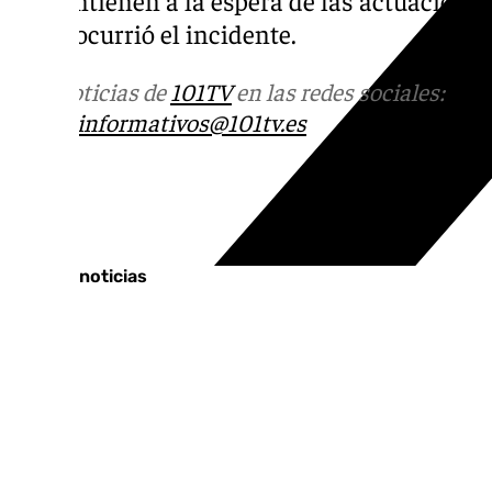
se mantienen a la espera de las actuacion
cómo ocurrió el incidente.
Más noticias de
101TV
en las redes sociales:
Ins
correo
informativos@101tv.es
Tags:
Últimas noticias