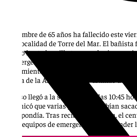
Un hombre de 65 años ha fallecido este vier
de la localidad de Torre del Mar. El bañista 
llevado hasta la orilla tras quedar inconsci
de emergencia no pudieron hacer nada por 
fallecimiento. Esta se convierte en la quin
la zona de la Axarquía en las últimas dos 
El aviso llegó a la sala del 112 a las 10:45 
comunicó que varias personas habían saca
no respondía. Tras recibir la llamada, el ce
de los equipos de emergencia para atender l