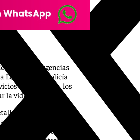
 Centro de Emergencias
a Local y de la Policía
icios de asistencia, los
 la vida del bañista.
alles sobre las
so ni sobre las causas del
ron tras la alerta recibida y