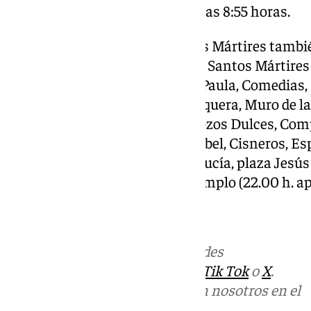
Ancha del Carmen y encierro a las 8:55 horas.
La Virgen de los Remedios de los Mártires tambi
alabanza saliendo Iglesia de los Santos Mártires 
horas, plaza Mártires Ciriaco y Paula, Comedia
Cárcer, Álamos, Carretería, Nosquera, Muro de la
plazuela Virgen de las Penas, Pozos Dulces, Comp
García Briz, pasillo de Santa Isabel, Cisneros, Es
Constitución, Granada, Santa Lucía, plaza Jesús 
Mártires Ciriaco y Paula, a su templo (22.00 h. ap
Más noticias de
101TV
en las redes
sociales:
Instagram
,
Facebook
,
Tik Tok
o
X
.
Puedes ponerte en contacto con nosotros en el
correo
informativos@101tv.es