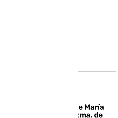
Andalucía
Así fue la procesión de María
Auxiliadora y María Stma. de