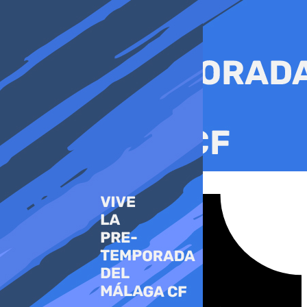
Ir
al
contenido
Tiktok