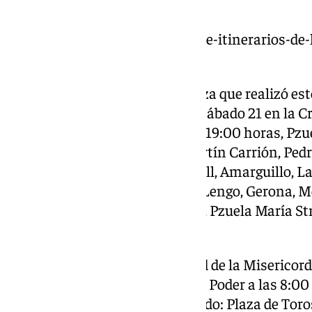
https://www.101tv.es/horarios-e-itinerarios-de-
semana/
La Virgen de Dolores y Esperanza que realizó este
procesionará en su barrio este sábado 21 en la C
siguiente recorrido: Salida a las 19:00 horas, Pz
Esperanza, Reboul, Agustín Martín Carrión, Pedr
San Rafael, Enrique Herrera Moll, Amarguillo, La
Cruz del Humilladero, Horacio Lengo, Gerona, Mer
Agustín Martín Carrión, Reboul, Pzuela María St
encierro 01:30 horas.
Ya el domingo 22, la hermandad de la Misericordi
Aurora de Ntra. Señora del Gran Poder a las 8:00
Carmen con el siguiente recorrido: Plaza de Toros