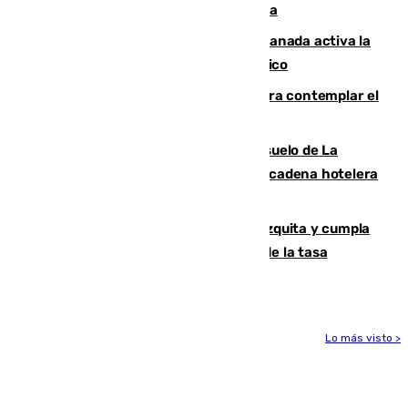
de 180 multas de la Policía por este tema
Un incendio junto a la autovía en Granada activa la
fase operativa 1 y obliga a cortar el tráfico
Iberia organiza un vuelo especial para contemplar el
eclipse total de Sol del 12 de agosto
Málaga vuelve a sacar a subasta el suelo de La
Térmica con el interés de que una gran cadena hotelera
presente su oferta
Vox exige a Sanz que paralice la mezquita y cumpla
los acuerdos firmados antes de hablar de la tasa
turística
Lo más visto >
Más noticias