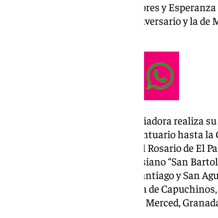
las 22:00 la procesiones de Dolores y Esperanz
Paciencia
por su veinticinco aniversario y la de
su 125 aniversario.
La Archicofradía de María Auxiliadora realiza su
20 a las 18:00 horas desde el Santuario hasta la 
andas de rosario de la Virgen del Rosario de El P
y centro juvenil del colegio Salesiano “San Bartol
templos de la Divina Pastora, Santiago y San Agus
Eduardo Domínguez Ávila, Plaza de Capuchinos, 
Peña, Madre de Dios, Plaza de la Merced, Granada
Naranjos (en torno a las 20:30)