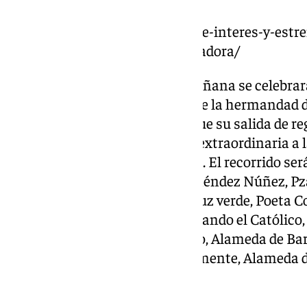
https://www.101tv.es/puntos-de-interes-y-estre
extraordinaria-de-maria-auxiliadora/
El sábado 21 a las 11:30 de la mañana se celeb
del 125 aniversario con el coro de la hermandad 
Alhaurín el Grande, mientras que su salida de reg
17:30 horas y visitará de forma extraordinaria 
Lázaro, la Basílica de la Victoria. El recorrido se
Agustín, Echegaray, Granada, méndez Núñez, Pza
Madre de Dios, Peña, Frailes, Cruz verde, Poeta 
de la Victoria, San Patricio, Fernando el Católico
Micaela, Alameda del Patrocinio, Alameda de Bar
Miguel de Unamuno, Rojas Clemente, Alameda 
Ávila (1:30 horas).