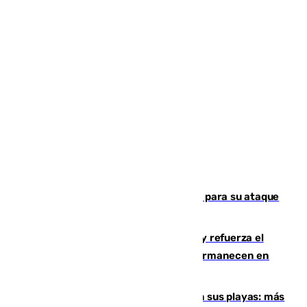
El Real Madrid ficha a Yan Diomande para su ataque
por 125 millones
El Gobierno instala duchas y baños y refuerza el
CETI para los miles de migrantes que permanecen en
Ceuta
Málaga corta la venta ambulante en sus playas: más