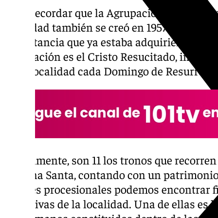
Cabe recordar que la Agrupación de Herman
localidad también se creó en 1957 como con
importancia que ya estaba adquiriendo esta c
Agrupación es el Cristo Resucitado, imagen 
de la localidad cada Domingo de Resurrecci
Actualmente, son 11 los tronos que recorren
Semana Santa, contando con un patrimonio 
desfiles procesionales podemos encontrar fi
exclusivas de la localidad. Una de ellas es l
de hermanos constituidos dentro de las h