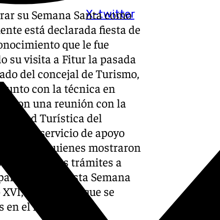
arar su Semana Santa como
X-twitter
mente está declarada fiesta de
conocimiento que le fue
 su visita a Fitur la pasada
ado del concejal de Turismo,
 junto con la técnica en
vieron una reunión con la
bilidad Turística del
 jefa de servicio de apoyo
 Fernández, quienes mostraron
rar sobre los trámites a
s para destacar esta Semana
 XVI, época en la que se
s en el municipio.