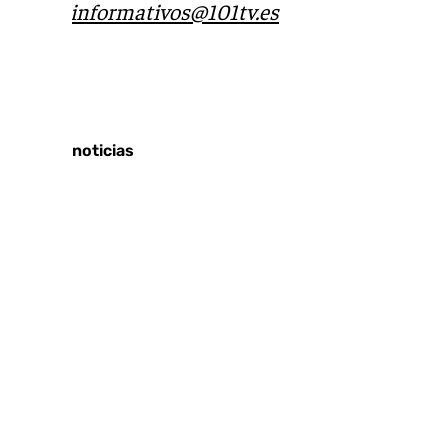
correo
informativos@101tv.es
Tags:
Últimas noticias