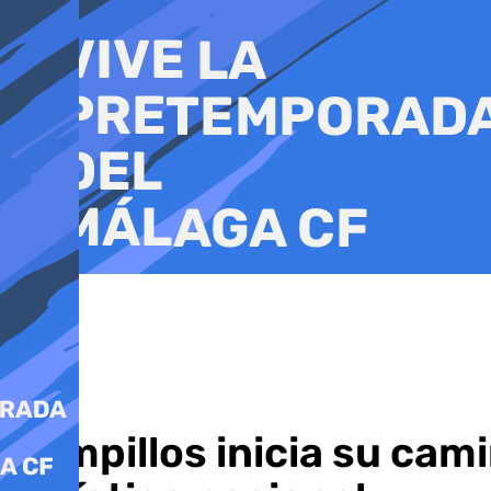
Ir
al
contenido
Campillos inicia su cam