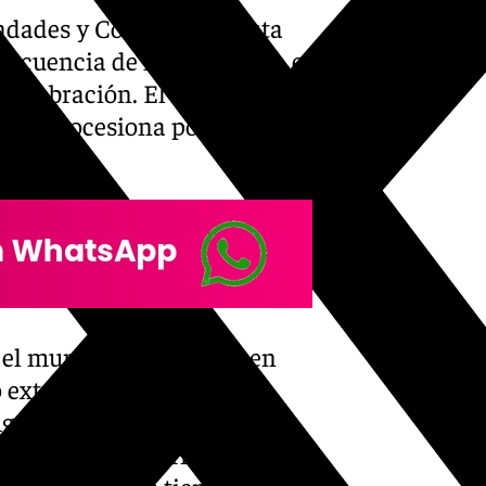
dades y Cofradías de esta
secuencia de la dimensión e
elebración. El titular de la
que procesiona por las calles
ón.
 el municipio cada año en
extraordinario y en sus
guras originarias y
a de los Consiliarios, grupos
ermandades que tienen como