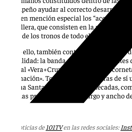
desempeño ayudar al correcto desarrollo de
merecen mención especial los “acompañami
campillera, que consisten en la realización d
salida de los tronos de todo el cortejo proce
A todo ello, también contribuyen de forma d
la localidad: la banda municipal «Amantes 
Musical «Vera+Cruz» y las bandas de cornet
«Coronación». Todas ellas tienen tras de sí 
Semana Santa forjada durante décadas, co
marchas procesionales a lo largo y ancho d
Más noticias de
101TV
en las redes sociales:
Ins