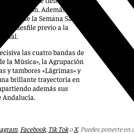
 la procesión. Además,
entos” de la Semana Santa
e un desfile previo a la
sional.
ecisiva las cuatro bandas de
de la Música», la Agrupación
as y tambores «Lágrimas» y
una brillante trayectoria en
mpartiendo además sus
e Andalucía.
tagram
,
Facebook
,
Tik Tok
o
X
. Puedes ponerte en 