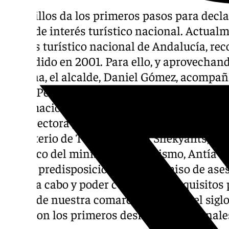
Campillos da los primeros pasos para decl
fiesta de interés turístico nacional. Actual
interés turístico nacional de Andalucía, re
concedido en 2001. Para ello, y aprovechando
semana, el alcalde, Daniel Gómez, acompañ
Diego Pérez, y de Cultura, Adrián Cañamero,
información turística Xisca Aguilera mantu
subdirectora general de Desarrollo y Sosteni
ministerio de Turismo, Ilona Shekyants, y la
turístico del ministerio de Turismo, Antía
buena predisposición y compromiso de aseso
llevar a cabo y poder cumplir los requisito
Santa de nuestra comarca que data del siglo
fecharon los primeros desfiles procesionale