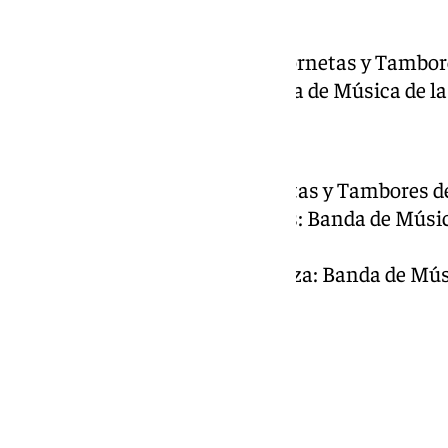
Cruz Guía: Regulares.
Señor Cautivo: Banda de Cornetas y Tambore
Virgen de la Trinidad: Banda de Música de la
Estudiantes
Cruz Guía: Banda de Cornetas y Tambores de 
Señor Coronado de Espinas: Banda de Músic
Soledad de Mena (Málaga).
Virgen de Gracia y Esperanza: Banda de Mús
(Málaga).
Martes Santo
Rocío