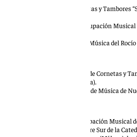
Cruz Guía: Banda de Cornetas y Tambores “
(Málaga).
Nazareno de los Pasos: Agrupación Musical 
(Málaga).
Virgen del Rocío: Banda de Música del Rocío
Penas
Cristo de la Agonía: Banda de Cornetas y Ta
Paso y la Esperanza (Málaga).
Virgen de las Penas: Banda de Música de Nue
Nueva Esperanza
Nazareno del Perdón: Agrupación Musical d
desde la salida hasta la Torre Sur de la Cat