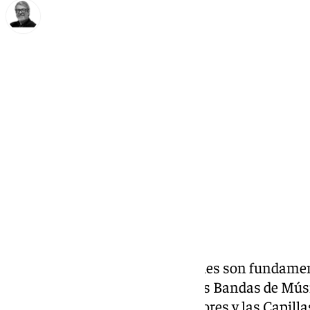
Francisco Marmolejo
lunes, 31 marzo 2025, 12:36
Compartir:
Los acompañamientos musicales son fundament
de una procesión en la calle y las Bandas de Mús
las
Bandas de Cornetas
y Tambores y las Capill