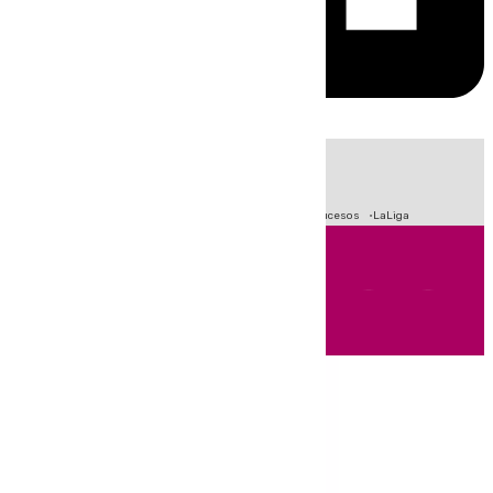
HOY
|
Fútbol
Primera División
Crisis Migratoria en Ceuta
Sucesos
LaLiga
Andalucía