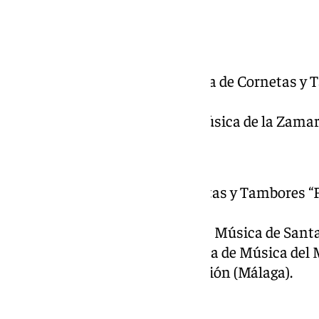
Almogía (Málaga).
Gitanos
Señor de la Columna: Banda de Cornetas y 
(Málaga).
Virgen de la O: Banda de Música de la Zamarr
Dolores del Puente
Cruz Guía: Banda de Cornetas y Tambores “Fl
(Granada).
Cristo del Perdón: Banda de Música de Santa
Virgen de los Dolores: Banda de Música del 
Archicofradía de la Expiración (Málaga).
Cautivo