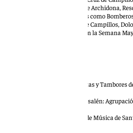
Redención de Córdoba, Gracia de Archidona, Resc
Bandas de Cornetas y Tambores como Bomberos,
Cautivo, Gitanos, Coronación de Campillos, Dolor
de Loja, llevaran sus melodías en la Semana May
Domingo de Ramos
Pollinica
Cruz Guía: Banda de Cornetas y Tambores d
(Málaga).
Señor de la Entrada en Jerusalén: Agrupació
Campillos (Málaga).
Virgen del Amparo: Banda de Música de Sant
Lágrimas y Favores