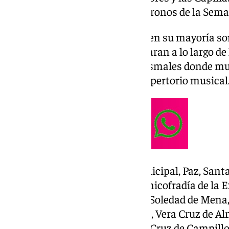
complemento sonoro para los tronos de la Sema
Durante meses las bandas que en su mayoría s
los repertorios que se interpretaran a lo largo de 
antes realizar conciertos cuaresmales donde m
marchas que incrementan el repertorio musical
Bandas de Música como la Municipal, Paz, Santa 
Maestro «Eloy García» de la Archicofradía de la 
Zamarrilla, Trinidad Sinfónica, Soledad de Mena, 
(Almería), Nazareno de Almogía, Vera Cruz de A
como
San Lorenzo Mártir
, Vera Cruz de Campill