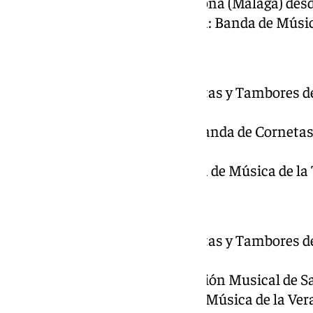
Virgen de Gracia de Archidona (Málaga) desde
Virgen de Nueva Esperanza: Banda de Música
Estrella
Cruz Guía: Banda de Cornetas y Tambores d
Málaga.
Señor de la Humillación: Banda de Corneta
del Carmen (Málaga).
Virgen de la Estrella: Banda de Música de la
Rescate
Cruz Guía: Banda de Cornetas y Tambores de
(Málaga).
Señor del Rescate: Agrupación Musical de S
Virgen de Gracia: Banda de Música de la Ver