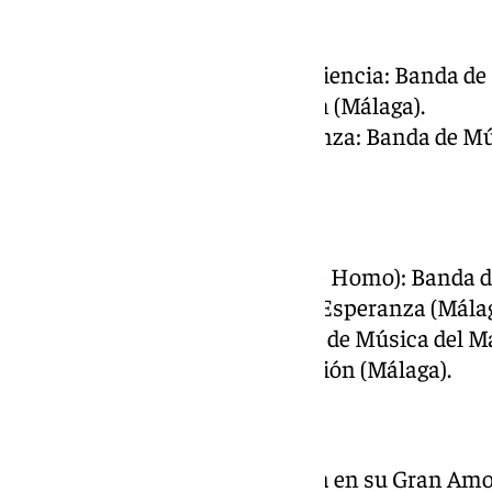
Humildad y Paciencia
Señor de la Humildad y Paciencia: Banda de
Nuestra Señora del Carmen (Málaga).
Virgen de Dolores y Esperanza: Banda de Mú
(Málaga).
Humildad
Señor de la Humildad (Ecce Homo): Banda d
Archicofradía del Paso y la Esperanza (Málag
Virgen de la Merced: Banda de Música del Ma
Archicofradía de la Expiración (Málaga).
Salud
Crucificado de la Esperanza en su Gran Amo