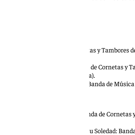
Lunes Santo
Pasión
Cruz Guía: Banda de Cornetas y Tambores d
(Málaga).
Nazareno de Pasión: Banda de Cornetas y Ta
Paso y la Esperanza (Málaga).
Virgen del Amor Doloroso: Banda de Música d
Crucifixión
Cristo de la Crucifixión: Banda de Corneta
del Carmen (Málaga).
Virgen del Mayor Dolor en su Soledad: Band