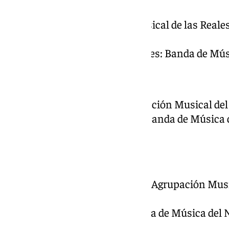
Cruz Guía: Agrupación Musical de las Reale
Juan (Málaga).
Virgen de Lágrimas y Favores: Banda de Músi
Dulce Nombre
Señor de la Soledad: Agrupación Musical del 
Virgen del Dulce Nombre: Banda de Música d
(Málaga).
Salutación
Nazareno de la Salutación: Agrupación Musi
(Málaga).
Virgen del Patrocinio: Banda de Música del