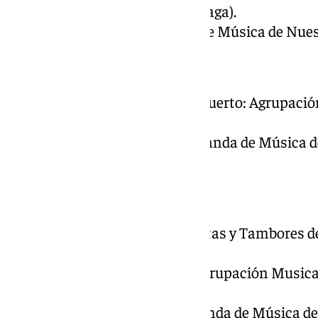
Tambores del Cautivo (Málaga).
Virgen de la Salud: Banda de Música de Nues
Huerto
Señor de la Oración en el Huerto: Agrupació
Estepona (Málaga).
Virgen de la Concepción: Banda de Música d
(Málaga).
Prendimiento
Cruz Guía: Banda de Cornetas y Tambores d
Málaga.
Señor del Prendimiento: Agrupación Musica
(Málaga).
Virgen del Gran Perdón: Banda de Música del