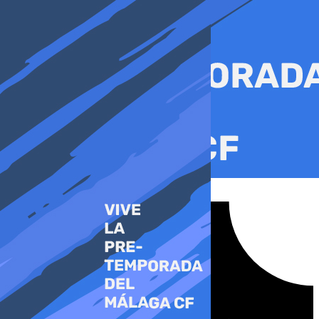
Ir
al
contenido
Tiktok