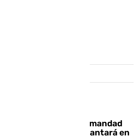
Andalucía
El Coro de la Real Hermandad
del Rocío de Málaga cantará en