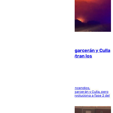
08.08.2026
Incendios de Castellón: Sierra Engarcerán y Culla
evolucionan positivamente y centran los
esfuerzos en Tírig
La UME se suma al operativo de control de los incendios,
progresando adecuadamente los de Sierra Engarcerán y Culla, pero
centrando todo el empeño en el de Culla, que evoluciona a fase 2 del
PEIF