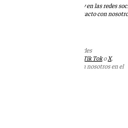
Descubre más noticias de 101Tv en las redes soc
Tok
o
X
. Puedes ponerte en contacto con nosotro
informativos@101tv.es
Más noticias de
101TV
en las redes
sociales:
Instagram
,
Facebook
,
Tik Tok
o
X
.
Puedes ponerte en contacto con nosotros en el
correo
informativos@101tv.es
Tags:
Últimas noticias