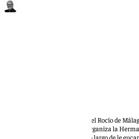
Francisco Marmolejo
martes, 21 enero 2025, 11:18
Compartir:
El Coro de la Real Hermandad del Rocío de Málag
Pontifical de Pentecostés que organiza la Herma
Almonte, al poner sus voces a lo largo de le eucar