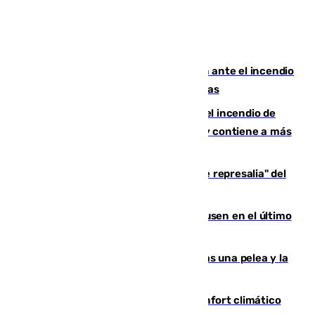
Moreno pide extremar la precaución ante el incendio
de Niebla, que supera las 4.000 hectáreas
340 personas más desalojadas por el incendio de
Niebla, que mantiene a 410 evacuadas y contiene a más
de 500 efectivos trabajando
Italia responde ante las "medidas de represalia" del
Gobierno de Sánchez
El Sevilla se desinfla ante el Leverkusen en el último
ensayo (1-2)
Tensión en la prisión de Alhaurín tras una pelea y la
incautación de un punzón
Málaga contabiliza 148 zonas de confort climático