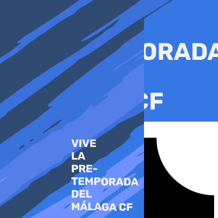
Ir
al
contenido
Tiktok