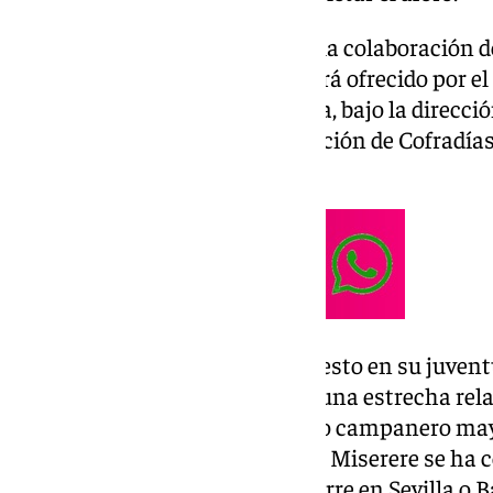
Este concierto, que cuenta con la colaboración d
Málaga y el Cabildo Catedral, será ofrecido por e
la Orquesta Sinfónica de Málaga, bajo la direcc
y está organizado por la Agrupación de Cofradí
través de su vocalía de cultura.
El Miserere de Ocón fue compuesto en su juventu
un templo con el que mantuvo una estrecha rela
como seise hasta su cargo como campanero ma
españolas, la interpretación del Miserere se ha 
cuaresmal ineludible, como ocurre en Sevilla o B