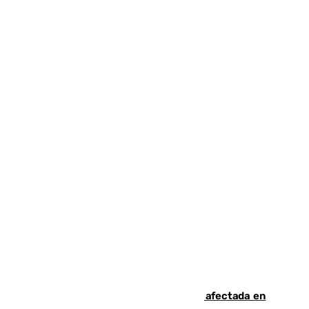
Incendios de Castellón: la superficie afectada en