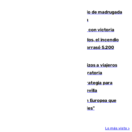
Tírig roza las 400 hectáreas
Muere un peatón tras ser atropellado de madrugada
en la carretera A-7 a su paso por Málaga
El Granada cierra su puesta a punto con victoria
Un mes de la tragedia de Los Gallardos, el incendio
que acabó con la vida de 14 personas y arrasó 5.200
hectáreas
España establece controles fronterizos a viajeros
procedentes de Italia por la presión migratoria
El Ayuntamiento desarrolla una estrategia para
recuperar la identidad patrimonial de Sevilla
España e Italia garantizan a la Unión Europea que
sus controles fronterizos son "temporales"
Lo más visto >