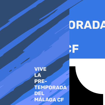
Ir
al
contenido
Tiktok