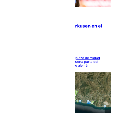
08.08.2026
El Sevilla se desinfla ante el Leverkusen en el
último ensayo (1-2)
El conjunto de Luis García se adelantó con un golazo de Miguel
Sierra y ofreció buenas sensaciones durante buena parte del
encuentro, pero acabó cediendo ante el empuje alemán