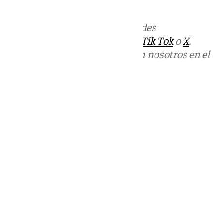
informativos@101tv.es
Más noticias de
101TV
en las redes
sociales:
Instagram
,
Facebook
,
Tik Tok
o
X
.
Puedes ponerte en contacto con nosotros en el
correo
informativos@101tv.es
Tags:
Últimas noticias