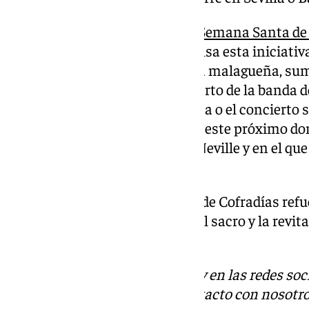
La
Agrupación de Cofradías de Semana Santa de
‘Cuaresma en San Julián’, impulsa esta iniciativa
nueva tradición en la Cuaresma malagueña, sum
ya consolidadas, como el concierto de la banda 
Málaga cada Miércoles de Ceniza o el concierto
procesionales, que tendrá lugar este próximo dom
mañana en el Auditorio Edgar Neville y en el qu
edición.
Con este evento, la Agrupación de Cofradías ref
difusión del patrimonio musical sacro y la revita
cuaresmales de la ciudad.
Descubre más noticias de 101Tv en las redes soc
Tok
o
X
. Puedes ponerte en contacto con nosotro