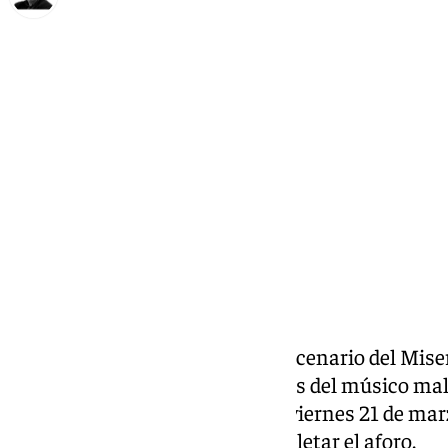
Francisco Marmolejo
miércoles, 12 marzo 2025, 23:27
Compartir:
La
Catedral de Málaga
será el escenario del Mise
composiciones más reconocidas del músico mal
(1833-1901), que se ejecutará el viernes 21 de mar
será libre y gratuita hasta completar el aforo.