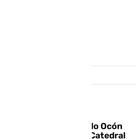
Andalucía
El Miserere de Eduardo Ocón
volverá a sonar en la Catedral