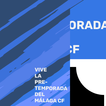
Ir
al
contenido
Tiktok