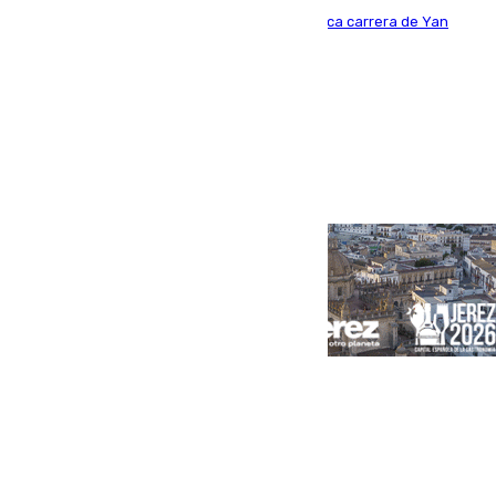
Del filial pepinero a récord absoluto: la meteórica carrera de Yan
Diomande en solo doce meses
Portada
Andalucía
Sevilla