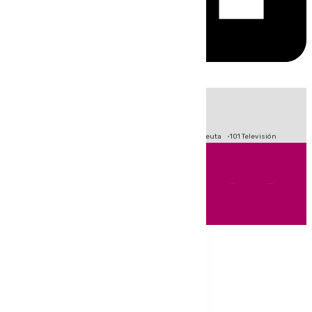
HOY
|
Fútbol
Primera División
LaLiga
Crisis Migratoria en Ceuta
101 Televisión
Andalucía