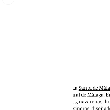
Miguel Alfonso
miércoles, 2 octubre 2024, 19:03
Compartir:
El programa decano de la Semana
Santa de Mál
cofrade y por su diversidad cultural de Málaga. 
los principales actores: imágenes, nazarenos, h
hasta pintores, bordadores, imagineros, diseñadore