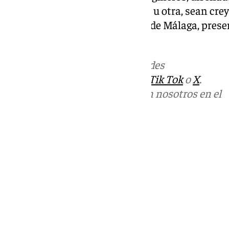
y personas que de alguna forma u otra, sean crey
disfrutan de la Semana Grande de Málaga, prese
Moraleda.
Más noticias de
101TV
en las redes
sociales:
Instagram
,
Facebook
,
Tik Tok
o
X
.
Puedes ponerte en contacto con nosotros en el
correo
informativos@101tv.es
Tags:
Guion
Últimas noticias