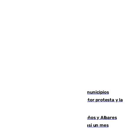
Las ferias de verano de numerosos municipios
andaluces se quedan sin cohetes: el sector protesta y la
Junta mantiene el protocolo
Los ministros Marlaska, Robles, Bolaños y Albares
comparecerán por las crisis de Ceuta casi un mes