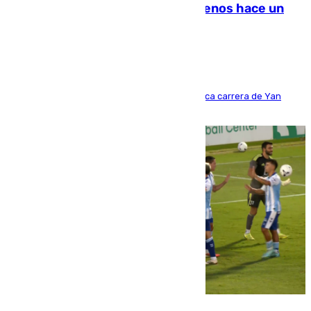
costaba 105 millones de euros menos hace un
año y jugaba en Leganés
Del filial pepinero a récord absoluto: la meteórica carrera de Yan
Diomande en solo doce meses