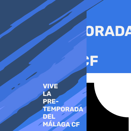
Ir
al
contenido
Tiktok