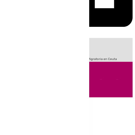
HOY
|
Fútbol
Sucesos
Primera División
Incendios
Crisis Migratoria en Ceuta
Andalucía