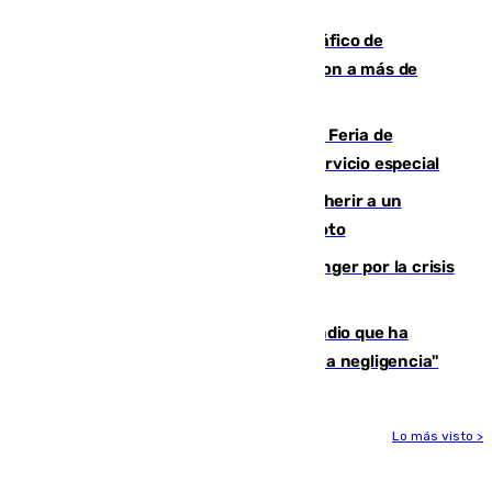
después
Cae una de las mayores redes de tráfico de
personas y droga en España: introdujeron a más de
2.000 migrantes de forma ilegal
¿Hasta qué hora abre el Metro en la Feria de
Málaga? Consulta las frecuencias del servicio especial
Detenido un hombre en Málaga por herir a un
Guardia Civil tras atropellarle con su moto
El Barça cancela un amistoso en Tánger por la crisis
en la frontera con Ceuta
El acalde de Niebla cree que el incendio que ha
afectado a dos aldeas se originó "por una negligencia"
Lo más visto >
Más noticias