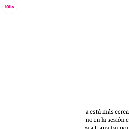
Lynx Devs
jueves, 7 noviembre 2024, 22:07
Compartir:
La Archicofradía de la Esperanza está más cerca
Jueves Santo. La junta de gobierno en la sesión 
aprobado que la procesión vuelva a transitar por