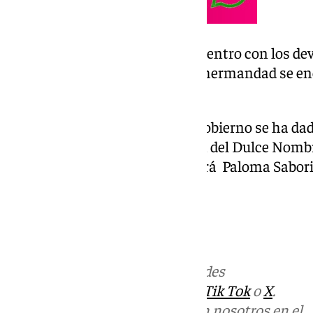
En ese afán de propiciar el encuentro con los dev
Archicofradía considera que la hermandad se e
ese regreso por dicha calle.
Además en el misma junta de gobierno se ha dad
recitar el soneto de la bendición del Dulce Nom
en la noche del Jueves Santo será Paloma Sabori
Más noticias de
101TV
en las redes
sociales:
Instagram
,
Facebook
,
Tik Tok
o
X
.
Puedes ponerte en contacto con nosotros en el