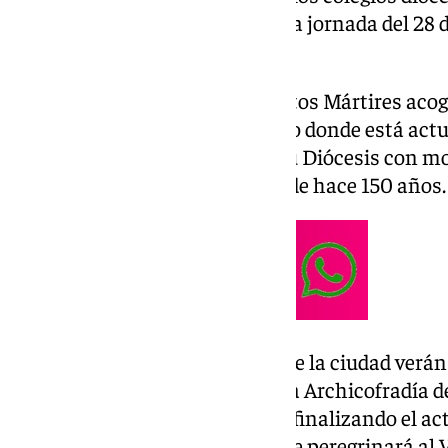
diversas calles de la capital en la jornada del 28
Cuaresma.
La Iglesia Parroquial de los Santos Mártires acog
partir de las 17.00 horas, templo donde está ac
Victoria, Patrona de Málaga y su Diócesis con mo
Hermandad que le da culto desde hace 150 años.
Las calles del centro histórico de la ciudad verán
procesión hasta la Basílica de la Archicofradía d
el cortejo sobre las 19.30 horas, finalizando el a
Esperanza, imagen mariana que peregrinará al V