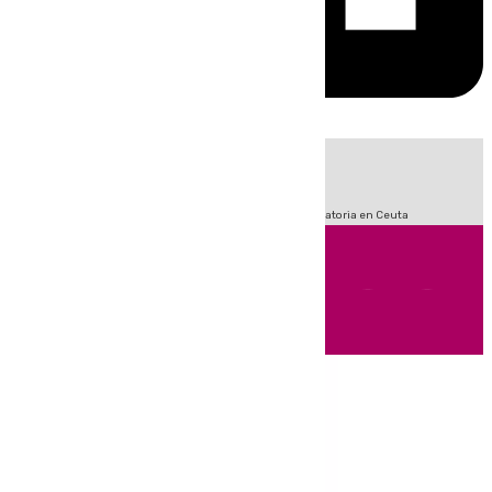
HOY
|
Sucesos
Fútbol
LaLiga
Primera División
Crisis Migratoria en Ceuta
Andalucía