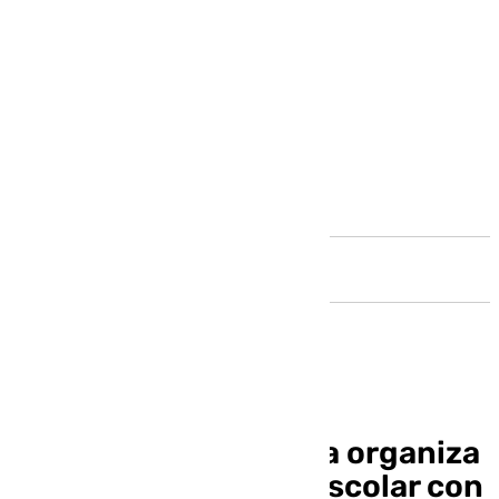
Andalucía
La Fundación Victoria organiza
una gran procesión escolar con