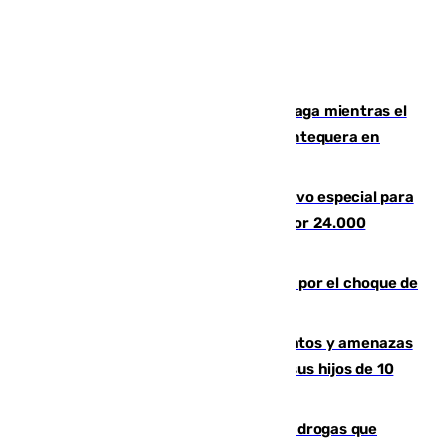
El taró tiñe de niebla la costa de Málaga mientras el
calor se concentra en el interior con Antequera en
aviso amarillo
La Guardia Civil prepara un dispositivo especial para
el eclipse del 12 de agosto compuesto por 24.000
agentes
Cortado el Cercanías C-2 de Málaga por el choque de
un tren con una catenaria caída
Detenido en Estepona por malos tratos y amenazas
de muerte a su pareja en presencia de sus hijos de 10
años y 11 meses
Desarticulada una red de tráfico de drogas que