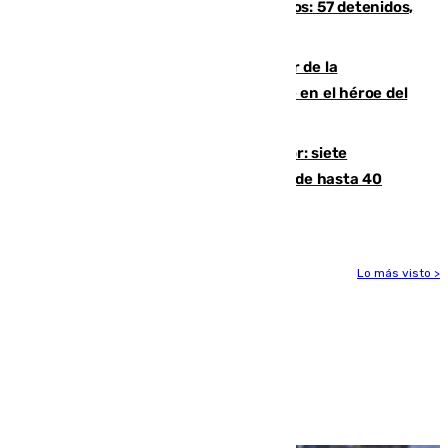
introducía la mercancía desde Marruecos: 57 detenidos,
cuatro de ellos en Andalucía
Ferrán Torres, nombrado embajador de la
Comunidad Valenciana tras convertirse en el héroe del
Mundial
Andalucía sigue asfixiada por el calor: siete
provincias, en alerta por temperaturas de hasta 40
grados
Lo más visto >
Más noticias
Ver más >