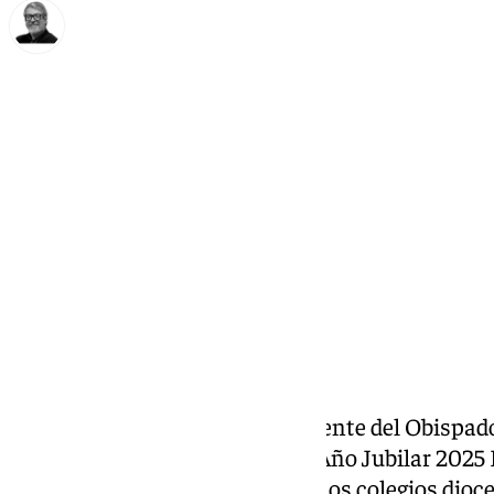
Francisco Marmolejo
martes, 4 marzo 2025, 12:54
Compartir:
La
Fundación Victoria
, dependiente del Obispad
gran procesión con motivo del Año Jubilar 2025 
donde la comunidad escolar de los colegios dio