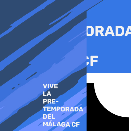
Ir
al
contenido
Tiktok