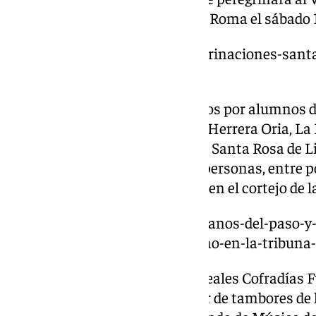
procesionando por las calles de Roma el sábado
https://www.101tv.es/las-peregrinaciones-sant
parroquia-de-santos-martires/
Doce tronos serán procesionados por alumnos de
capital: Padre Jacobo, Cardenal Herrera Oria, La
Divina Pastora, Divino Maestro, Santa Rosa de L
San Patricio. Sobre unas 1.000 personas, entre 
bandas de música participaran en el cortejo de l
https://www.101tv.es/los-hermanos-del-paso-y
segunda-bendicion-del-nazareno-en-la-tribuna-
La Agrupación Musical de las Reales Cofradías 
de Rincón de la Victoria, el taller de tambores de