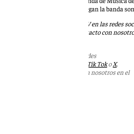
Jacobo y Divino Maestro y la Banda de Música d
Herrera Oria serán quienes pongan la banda sono
Descubre más noticias de 101TV en las redes soc
Tok
o
X
. Puedes ponerte en contacto con nosotro
informativos@101tv.es
Más noticias de
101TV
en las redes
sociales:
Instagram
,
Facebook
,
Tik Tok
o
X
.
Puedes ponerte en contacto con nosotros en el
correo
informativos@101tv.es
Tags:
Últimas noticias