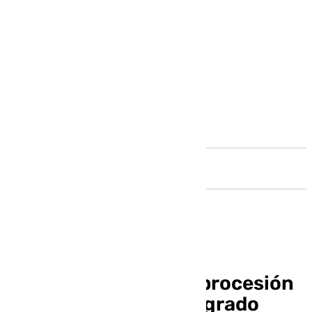
Andalucía
Málaga acogerá una procesión
extraordinaria del Sagrado