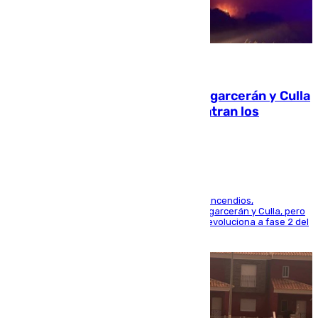
08.08.2026
Incendios de Castellón: Sierra Engarcerán y Culla
evolucionan positivamente y centran los
esfuerzos en Tírig
La UME se suma al operativo de control de los incendios,
progresando adecuadamente los de Sierra Engarcerán y Culla, pero
centrando todo el empeño en el de Culla, que evoluciona a fase 2 del
PEIF