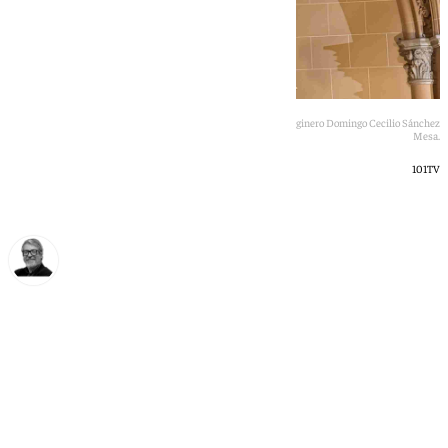
La imagen del Sagrado Corazón fue tallada en 1948 por el imaginero Domingo Cecilio Sánchez
Mesa.
101TV
Francisco Marmolejo
jueves, 11 junio 2026, 10:09
Compartir: