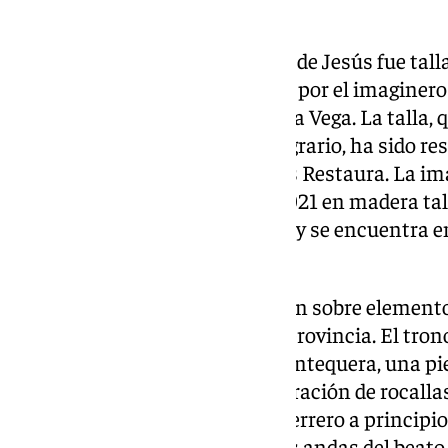
Las imágenes
La imagen del Sagrado Corazón de Jesús fue tall
policromada y estofada en 1948 por el imaginer
Mesa, natural de Churriana de la Vega. La talla,
la Iglesia de Santa María del Sagrario, ha sido 
Salvo Rabasco, de la firma Aetos Restaura. La im
por su parte, fue realizada en 2021 en madera ta
artista veileño Alejandro López y se encuentra e
de Jesús.
Las dos imágenes procesionarán sobre elementos
cofradías y agrupaciones de la provincia. El tron
la Agrupación de Cofradías de Antequera, una pi
de inspiración rococó, con decoración de rocallas
diseñada por Antonio García Herrero a principio
por Bartolomé García Pérez. Las andas del beato