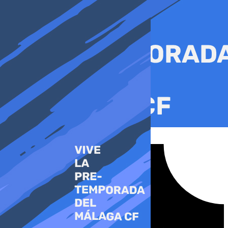
Ir
al
contenido
Tiktok