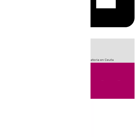
HOY
|
Sucesos
Fútbol
LaLiga
Primera División
Crisis Migratoria en Ceuta
Andalucía