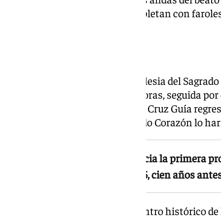
Hermandad del Amor y se completan con faroles 
Congregación de Mena.
Horario y recorrido
La procesión partirá desde la Iglesia del Sagrad
iniciará la marcha a las 19.30 horas, seguida por
las 19.55 horas. Se estima que la Cruz Guía regre
22.45 horas y el trono del Sagrado Corazón lo har
El recorrido toma como referencia la primera p
el Padre Arnaiz recuperó en 1915, cien años antes
El itinerario discurrirá por el centro histórico de