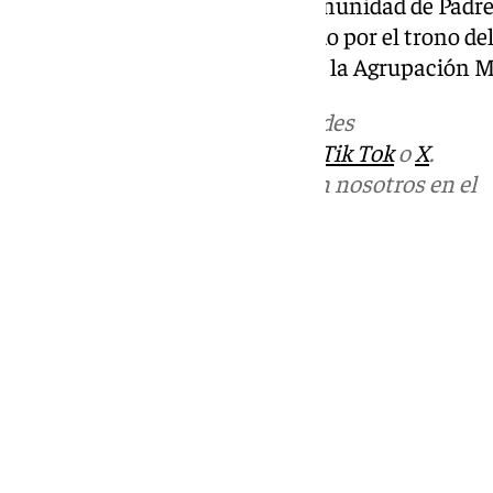
Apostolado de la Oración, la comunidad de Padres
navetas. El cierre estará formado por el trono d
el acompañamiento musical de la Agrupación Mu
Más noticias de
101TV
en las redes
sociales:
Instagram
,
Facebook
,
Tik Tok
o
X
.
Puedes ponerte en contacto con nosotros en el
correo
informativos@101tv.es
Tags:
Últimas noticias