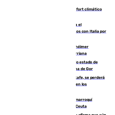
Málaga contabiliza 148 zonas de confort climático
para enfrentar las altas temperaturas
Marlaska notifica a la Unión Europea el
restablecimiento de controles fronterizos con Italia por
vía aérea y marítima
Hallan sin vida al granadino con Alzhéimer
desaparecido hace una semana en Churriana
Encuentran un cadáver en avanzado estado de
descomposición en la localidad granadina de Gor
Christantus Uche, delantero del Getafe, se perderá
toda la temporada por varias fracturas en los
ligamentos de su rodilla derecha
Expulsado de España un ciudadano marroquí
condenado por allanar una vivienda en Ceuta
Vivas niega la versión del Gobierno y afirma que aún