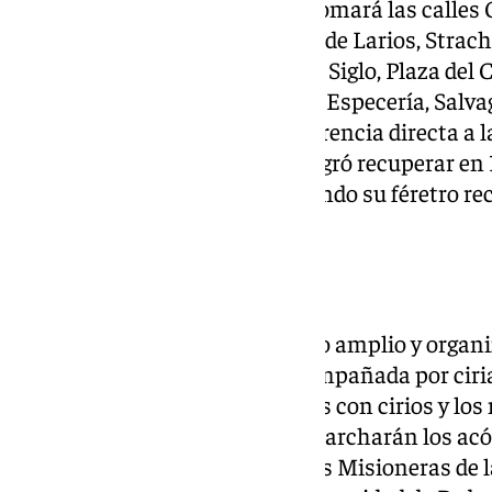
Ignacio de Loyola, la comitiva tomará las calles
Nueva, Liborio García, Marqués de Larios, Strach
San Agustín, Granada, Plaza del Siglo, Plaza del 
Constitución, para regresar por Especería, Salv
origen. Este trazado es una referencia directa a 
Corazón que el propio Arnaiz logró recuperar en 
fúnebre del jesuita en 1926, cuando su féretro r
la Catedral.
El cortejo
El desfile contará con un cortejo amplio y organ
la comitiva la Cruz de Guía acompañada por cirial
seguidos por los tramos de fieles con cirios y lo
Padre Arnaiz. A continuación marcharán los acól
Tiburcio Arnaiz, seguidos por las Misioneras de l