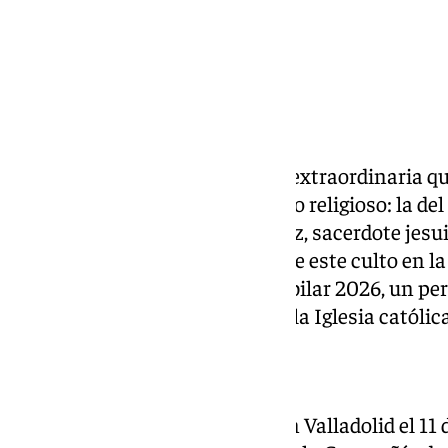
Málaga prepara una procesión extraordinaria que
imágenes de especial significado religioso: la de
del beato Tiburcio Arnaiz Muñoz, sacerdote jesui
figura central en la expansión de este culto en l
en las celebraciones del Año Jubilar 2026, un per
conmemoración decretado por la Iglesia católica
El beato Arnaiz
Tiburcio Arnaiz Muñoz nació en Valladolid el 11 d