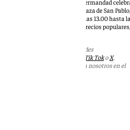
Como colofón al programa, la hermandad celebrar
Gran Verbena Trinitaria en la plaza de San Pablo
El evento se desarrollará desde las 13.00 hasta 
musicales en directo y barra a precios populares
visitantes.
Más noticias de
101TV
en las redes
sociales:
Instagram
,
Facebook
,
Tik Tok
o
X
.
Puedes ponerte en contacto con nosotros en el
correo
informativos@101tv.es
Tags:
Agrupación de Cofradías de Málaga
Últimas noticias