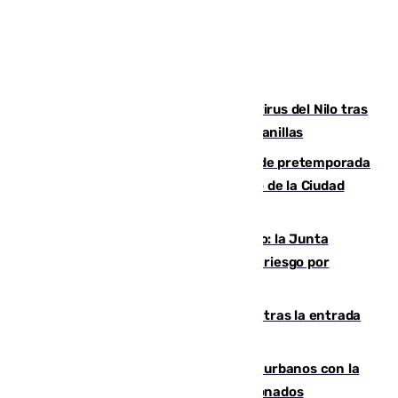
Málaga refuerza la vigilancia por el virus del Nilo tras
detectar un mosquito positivo en Campanillas
Málaga-Ceuta: cuarto compromiso de pretemporada
de los blanquiazules en busca del Trofeo de la Ciudad
Autónoma
Málaga, en alerta por el virus del Nilo: la Junta
decreta Campanillas como zona de alto riesgo por
varios casos recientes
El Gobierno registra 1.342 menores tras la entrada
masiva del pasado 30 de julio
Cádiz despide seis «puntos negros» urbanos con la
orden de retirada para quioscos abandonados