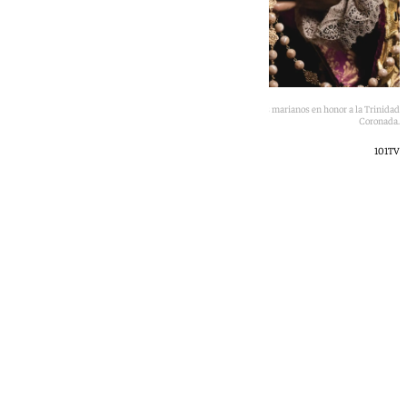
La cofradía del Cautivo presenta su programa de cultos marianos en honor a la Trinidad
Coronada.
101TV
101 TV
lunes, 11 mayo 2026, 20:43
Compartir: