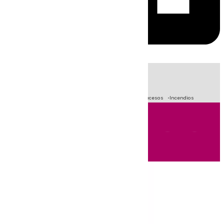
HOY
|
Fútbol
Primera División
Crisis Migratoria en Ceuta
Sucesos
Incendios
Andalucía