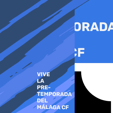
Ir
al
contenido
Tiktok