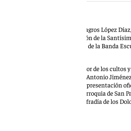
Exaltación y cartel
Tras el último día de triduo, Milagros López Día
Virgen, pronunciará la Exaltación de la Santísim
también intervendrán alumnos de la Banda Escue
piezas procesionales.
Por otro lado, el cartel anunciador de los cultos y
2026 ha sido realizado por José Antonio Jiméne
cartel del Lunes Santo 2026. La presentación ofic
mayo a las 20.00 horas en la parroquia de San P
Cortés, hermano mayor de la cofradía de los Dolo
III Gran Verbena Trinitaria