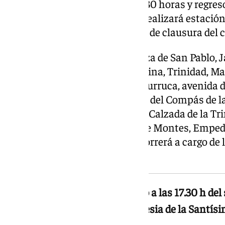
parroquia de San Pablo a las 17.30 horas y regres
Durante el recorrido, la Virgen realizará estación
Trinidad y visitará a las monjas de clausura del
El itinerario es el siguiente: plaza de San Pablo, J
Márquez, Ribera del Guadalmedina, Trinidad, M
de Austria, plaza de Montes, Churruca, avenida d
Calzada de la Trinidad, plazuela del Compás de 
la estación a las 20.30 horas—, Calzada de la Tri
de la Trinidad, Trinidad, plaza de Montes, Emped
El acompañamiento musical correrá a cargo de l
Trinidad.
La procesión parte de San Pablo a las 17.30 h del
las 23.30 h, con parada en la iglesia de la Santís