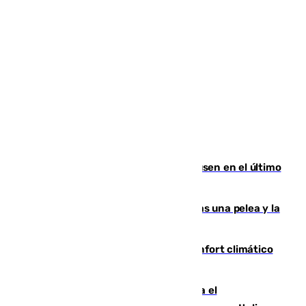
El Sevilla se desinfla ante el Leverkusen en el último
ensayo (1-2)
Tensión en la prisión de Alhaurín tras una pelea y la
incautación de un punzón
Málaga contabiliza 148 zonas de confort climático
para enfrentar las altas temperaturas
Marlaska notifica a la Unión Europea el