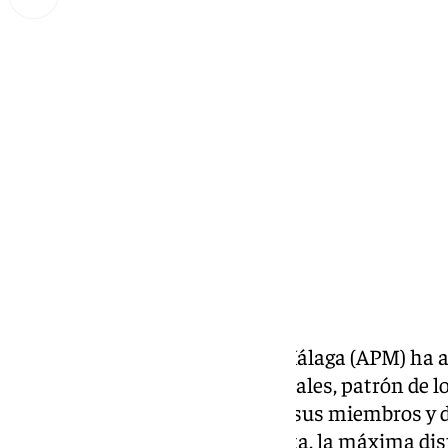
Miguel Alfonso
lunes, 20 enero 2025, 20:57
Compartir:
La Asociación de la Prensa de Málaga (APM) ha a
festividad de San Francisco de Sales, patrón de l
enero, en un acto que reunirá a sus miembros y d
Medallas de Honor del Periodista, la máxima dis