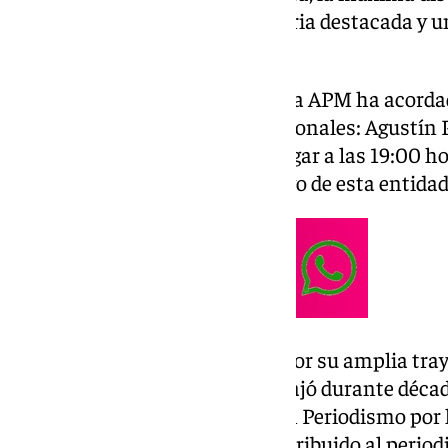
profesionales con una trayectoria destacada y un
periodismo.
Este año, la Junta Directiva de la APM ha acord
labor de tres destacados profesionales: Agustín 
San Martín. El evento tendrá lugar a las 19:00 h
Málaga, en Muelle 1, con el apoyo de esta entida
Agustín Peláez será premiado por su amplia tray
SUR en la Axarquía, donde trabajó durante décad
local y provincial. Licenciado en Periodismo po
Madrid, Peláez también ha contribuido al period