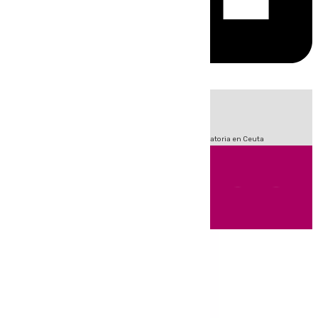
HOY
|
Sucesos
Fútbol
LaLiga
Primera División
Crisis Migratoria en Ceuta
Andalucía