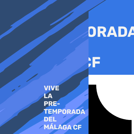
Ir
al
contenido
Tiktok