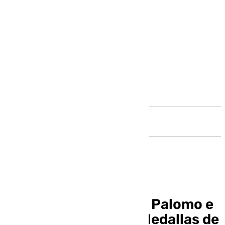
Andalucía
Agustín Peláez, Bella Palomo e
Ignacio San Martín, Medallas de