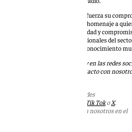
Periodismo en la modalidad de radio.
Con esta celebración, la APM refuerza su compro
ejercicio del periodismo y rinde homenaje a qui
informar con rigor, profesionalidad y compromis
punto de encuentro para profesionales del secto
importancia de la unión y el reconocimiento mut
Descubre más noticias de 101Tv en las redes soc
Tok
o
X
. Puedes ponerte en contacto con nosotro
informativos@101tv.es
Más noticias de
101TV
en las redes
sociales:
Instagram
,
Facebook
,
Tik Tok
o
X
.
Puedes ponerte en contacto con nosotros en el
correo
informativos@101tv.es