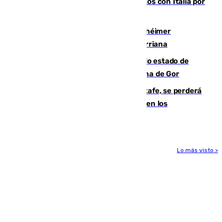
restablecimiento de controles fronterizos con Italia por
vía aérea y marítima
Hallan sin vida al granadino con Alzhéimer
desaparecido hace una semana en Churriana
Encuentran un cadáver en avanzado estado de
descomposición en la localidad granadina de Gor
Christantus Uche, delantero del Getafe, se perderá
toda la temporada por varias fracturas en los
ligamentos de su rodilla derecha
Lo más visto >
Más noticias
Ver más >