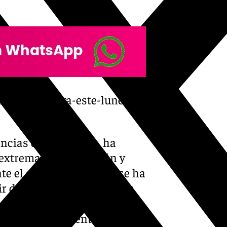
llega-a-malaga-este-lunes-
encias de Andalucía, ha
«extremar la precaución y
te el aviso naranja que se ha
ir de las 18.00 horas en las
ovincia de Málaga. De nuevo
ra particularmente lluvioso y