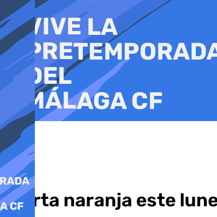
Ir
al
contenido
Alerta naranja este lune