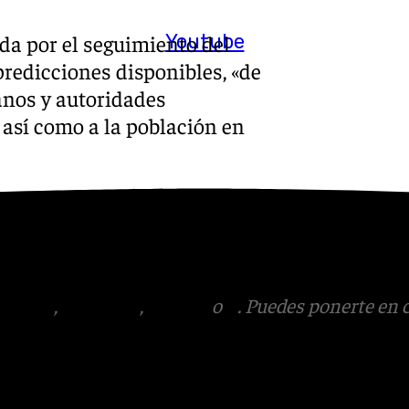
Youtube
da por el seguimiento del
redicciones disponibles, «de
anos y autoridades
 así como a la población en
s
 Puedes ponerte en contacto
v.es
tagram
,
Facebook
,
Tik Tok
o
X
. Puedes ponerte en 