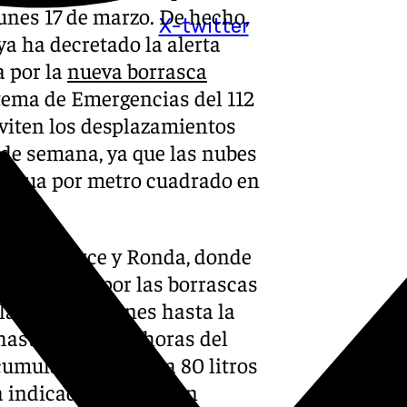
lunes 17 de marzo. De hecho,
X-twitter
ya ha decretado la alerta
a por la
nueva borrasca
istema de Emergencias del 112
viten los desplazamientos
o de semana, ya que las nubes
e agua por metro cuadrado en
 Guadalhorce y Ronda, donde
 destrozos por las borrascas
la tarde del lunes hasta la
hasta las 00.00 horas del
cumuladas de hasta 80 litros
 indicado el 112 en un