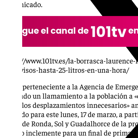
comunicado.
https://www.101tv.es/la-borrasca-laurence-
con-avisos-hasta-25-litros-en-una-hora/
El 112, perteneciente a la Agencia de Emerg
realizado un llamamiento a la población a 
evitar los desplazamientos innecesarios» an
activado para este lunes, 17 de marzo, a part
zonas de Ronda, Sol y Guadalhorce de la pr
tiempo inclemente para un final de primave