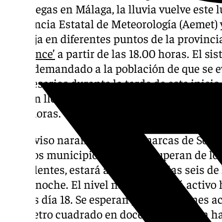
veraniegas en Málaga, la lluvia vuelve este 
la Agencia Estatal de Meteorología (Aemet) 
naranja en diferentes puntos de la provinci
‘Laurence’
a partir de las 18.00 horas. El s
ya ha demandado a la población de que se e
innecesarios durante la tarde de este inici
pueden llegar a descargar hasta 80 litros d
doce horas.
Este aviso naranja en las comarcas de Sol,
muchos municipios aún se recuperan de los
precedentes, estará activo desde las seis de 
medianoche. El nivel naranja estará activo 
martes día 18. Se esperan precipitaciones a
por metro cuadrado en doce horas, según ha