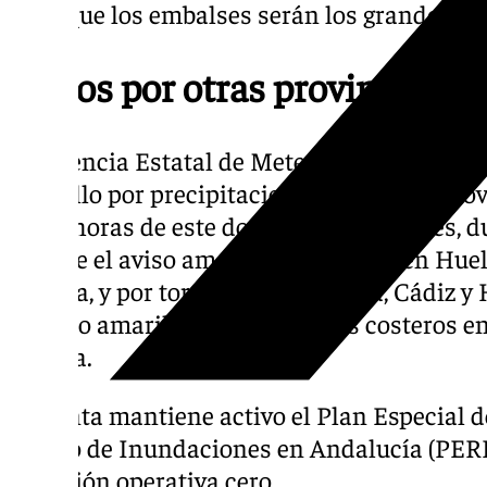
en el que los embalses serán los grandes be
Avisos por otras provincias
La Agencia Estatal de Meteorología, además
amarillo por precipitaciones en toda la pro
18,00 horas de este domingo, y este lunes, d
vigente el aviso amarillo por lluvias en Huel
Málaga, y por tormentas en Sevilla, Cádiz y
el aviso amarillo por fenómenos costeros en 
Huelva.
La Junta mantiene activo el Plan Especial 
Riesgo de Inundaciones en Andalucía (PERI
situación operativa cero.