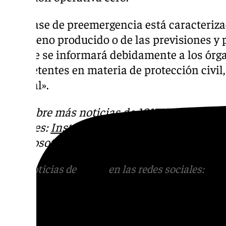
Esta fase de preemergencia está caracteriza
fenómeno producido o de las previsiones y p
las que se informará debidamente a los órg
competentes en materia de protección civil,
general».
Descubre más noticias de 101TV en las rede
sociales:
Instagram
,
Facebook
,
Tik Tok
o
X
.
con nosotros en el correo
informativos@101t
Más noticias de
101TV
en las redes sociales:
Ins
correo
informativos@101tv.es