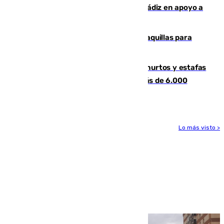
CIES NO moviliza a la provincia de Cádiz en apoyo a
la respuesta humanitaria de Ceuta
El mercado de Jerez refrigera sus taquillas para
facilitar las compras a sus visitantes
Detenida una pareja por presuntos hurtos y estafas
en Málaga tras ser descubiertos con más de 6.000
euros
Lo más visto >
Más noticias
Ver más >