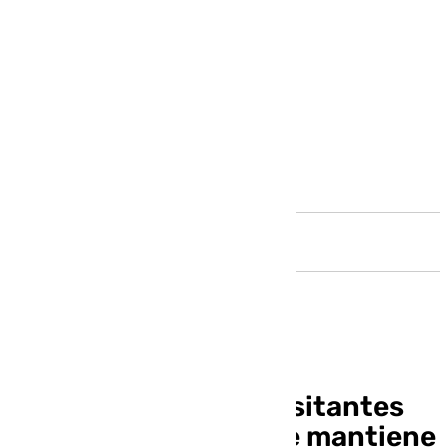
Andalucía
Andalucía reina en visitantes
españoles, aunque se mantiene