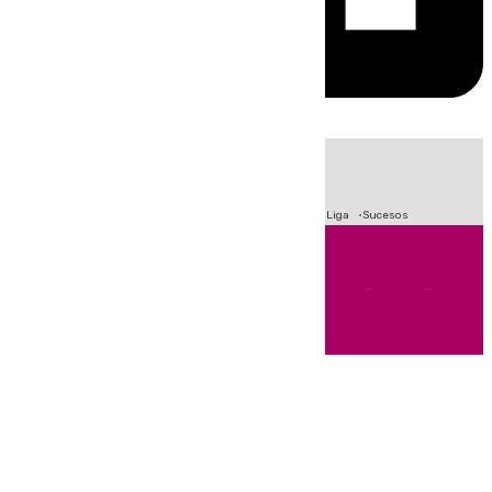
HOY
|
Fútbol
Primera División
Crisis Migratoria en Ceuta
LaLiga
Sucesos
Andalucía