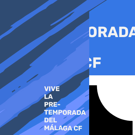
Ir
al
contenido
Tiktok