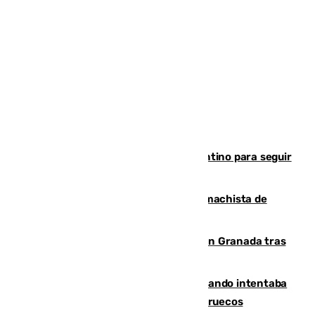
Marruecos, la principal baza de Infantino para seguir
al frente de la FIFA
Pedro Sánchez condena el crimen machista de
Benahavís
Angustioso rescate de una familia en Granada tras
caer su coche por un terraplén
Fallece un joven tras caer al mar cuando intentaba
entrar en parapente a Ceuta desde Marruecos