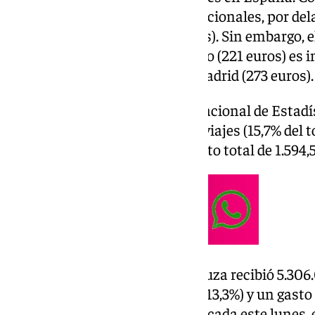
más visitada por los viajeros nacionales, por de
viajes) y Madrid (3.302.762 viajes). Sin embargo,
quienes nos eligen como destino (221 euros) es in
euros), Canarias (357 euros) y Madrid (273 euros).
Según los datos del Instituto Nacional de Estadís
andaluces realizaron 5.438.149 viajes (15,7% del t
pernoctaciones (14,6%) y un gasto total de 1.594,5
Asimismo, la comunidad andaluza recibió 5.306.0
con 16.816.776 pernoctaciones (13,3%) y un gasto 
(10,5%). Según la encuesta publicada este lunes,