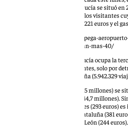
los viajeros residentes en Andalucía se situó en
diario de 87 euros. En el caso de los visitantes c
gasto medio por persona fue de 221 euros y el gas
https://www.101tv.es/aena-despega-aeropuerto
comercial-salas-vip-aumentaran-mas-40/
En el conjunto nacional, Andalucía ocupa la ter
viajes realizados por sus residentes, solo por d
(6.281.965 viajes, 18,1%) y Cataluña (5.942.329 viaj
En gasto total, Andalucía (1.594,5 millones) se 
(2.264,4 millones) y Madrid (2.044,7 millones). S
persona de los viajeros andaluces (293 euros) es i
euros), Canarias (398 euros) y Cataluña (381 eur
Mancha (252 euros) y Castilla y León (244 euros).