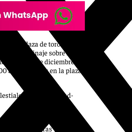
to a la plaza de toros, se
sta de patinaje sobre hielo y
lógico, el 20 de diciembre
00 a 23.00 horas en la plaza
lestiales-larios-navidad-
 turno de la veladilla
00 a 00.00 horas y el 24 de