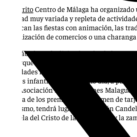
El
distrito
Centro de Málaga ha organizado
Navidad muy variada y repleta de actividade
Destacan las fiestas con animación, las tr
dinamización de comercios o una charanga
Este sábado 14 de diciembre, desde las 12.0
un parque infantil de Navidad en la plaza de
actividades familiares gratuitas, como una p
talleres infantiles. Este mismo día, a partir
de la Asociación Pro Tradiciones Malagueñas
entrega de los premios del certamen de tarj
Asimismo, tendrá lugar la II Edición Candel
plazuela del Cristo de la Crucifixión y la 
horas.