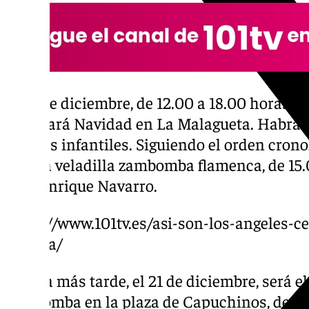
El 15 de diciembre, de 12.00 a 18.00 horas jun
celebrará Navidad en La Malagueta. Habrá pi
talleres infantiles. Siguiendo el orden crono
será la veladilla zambomba flamenca, de 15.
Don Enrique Navarro.
https://www.101tv.es/asi-son-los-angeles-ce
malaga/
Un día más tarde, el 21 de diciembre, será el
zambomba en la plaza de Capuchinos, de 19.