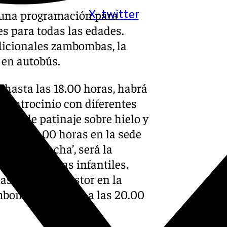
 una programación para
X-twitter
s para todas las edades.
adicionales zambombas, la
 en autobús.
0 hasta las 18.00 horas, habrá
l Patrocinio con diferentes
ista de patinaje sobre hielo y
 de las 12.00 horas en la sede
 ‘La Coracha’, será la
etas navideñas infantiles.
as del Buen Pastor en la
zambomba de honor a las 20.00