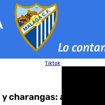
Tiktok
charangas: así será la N