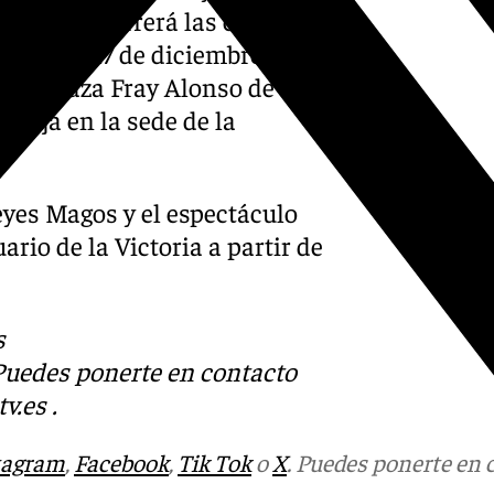
deña recorrerá las calles
horas. El 27 de diciembre
n la plaza Fray Alonso de
vieja en la sede de la
Reyes Magos y el espectáculo
rio de la Victoria a partir de
s
 Puedes ponerte en contacto
v.es
.
tagram
,
Facebook
,
Tik Tok
o
X
. Puedes ponerte en 