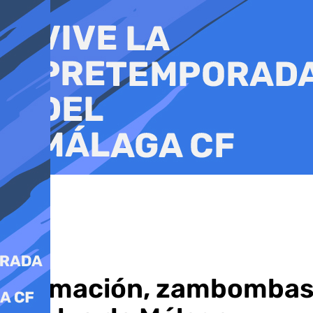
Ir
al
contenido
Animación, zambombas y 