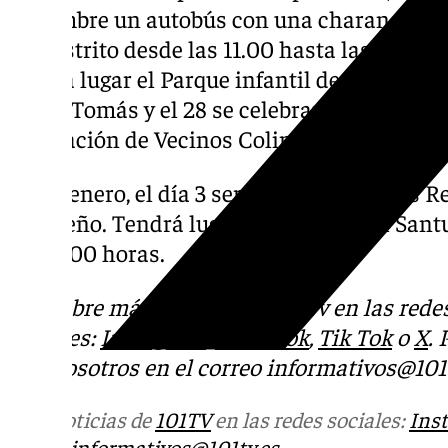
diciembre un autobús con una charanga navi
del distrito desde las 11.00 hasta las 14.00 
tendrá lugar el Parque infantil de Navidad e
Santo Tomás y el 28 se celebrará la prenoche
Asociación de Vecinos Colina Toquero.
Ya en enero, el día 3 será la llegada de los 
navideño. Tendrá lugar en la plaza del Santua
las 18.00 horas.
Descubre más noticias de 101Tv en las rede
sociales:
Instagram
,
Facebook
,
Tik Tok
o
X
.
con nosotros en el correo
informativos@101t
Más noticias de
101TV
en las redes sociales:
Ins
correo
informativos@101tv.es