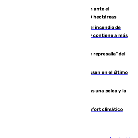
Moreno pide extremar la precaución ante el
incendio de Niebla, que supera las 4.000 hectáreas
340 personas más desalojadas por el incendio de
Niebla, que mantiene a 410 evacuadas y contiene a más
de 500 efectivos trabajando
Italia responde ante las "medidas de represalia" del
Gobierno de Sánchez
El Sevilla se desinfla ante el Leverkusen en el último
ensayo (1-2)
Tensión en la prisión de Alhaurín tras una pelea y la
incautación de un punzón
Málaga contabiliza 148 zonas de confort climático
para enfrentar las altas temperaturas