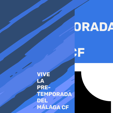
Ir
al
contenido
Tiktok