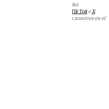
Más noticias de
101TV
en las redes
sociales:
Instagram
,
Facebook
,
Tik Tok
o
X
.
Puedes ponerte en contacto con nosotros en el
correo
informativos@101tv.es
Tags:
Últimas noticias