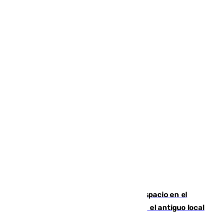
Las marca internacionales ganan espacio en el
Centro de Málaga: La Tagliatella abre en el antiguo local
de Vox Sports Bar