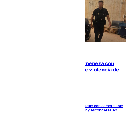
08.08.2026
Retiene a su mujer en su casa y ameneza con
quemar la vivienda: nuevo caso de violencia de
género en Málaga
El arrestado, de 54 años, habría rociado el domicilio con combustible
y habría impedido salir a la víctima antes de huir y esconderse en
una casa cercana