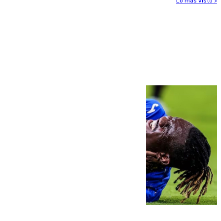
Lo más visto >
Más noticias
Ver más >