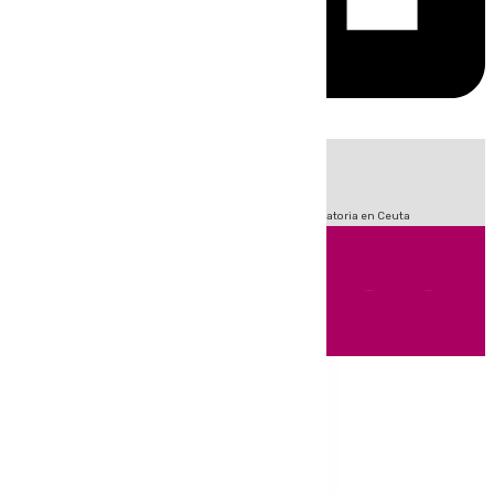
HOY
|
Sucesos
Fútbol
LaLiga
Primera División
Crisis Migratoria en Ceuta
Andalucía