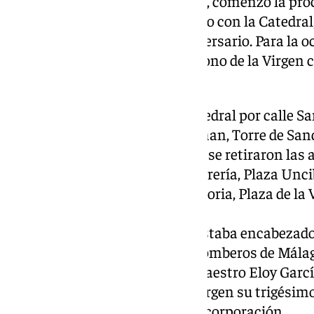
Por la tarde, a partir de las 19.30, comenzó la pro
regreso a su Santuario que, junto con la Catedral
para la celebración del 150 aniversario. Para la 
gloria/techo del templete del trono de la Virge
referencia al Espíritu Santo.
El itinerario partió desde la Catedral por calle S
del Obispo, Molina Lario, Strachan, Torre de San
Plaza de la Constitución, donde se retiraron las
Municipal, calle Granada, Calderería, Plaza Unc
de Dios, Plaza de la Merced, Victoria, Plaza de la 
Plaza del Santuario y Basílica.
El acompañamiento musical estaba encabezado 
Tambores del Real Cuerpo de Bomberos de Málag
cortejo y la Banda de Música ‘Maestro Eloy García
cumplían acompañando a la Virgen su trigésimo 
la banda posee la medalla de la corporación.