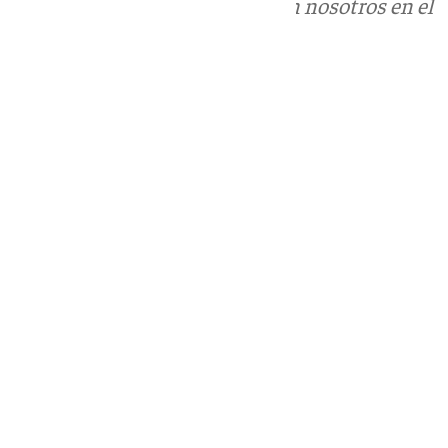
Puedes ponerte en contacto con nosotros en el
correo
informativos@101tv.es
Tags:
Últimas noticias