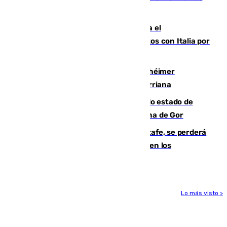
para enfrentar las altas temperaturas
Marlaska notifica a la Unión Europea el
restablecimiento de controles fronterizos con Italia por
vía aérea y marítima
Hallan sin vida al granadino con Alzhéimer
desaparecido hace una semana en Churriana
Encuentran un cadáver en avanzado estado de
descomposición en la localidad granadina de Gor
Christantus Uche, delantero del Getafe, se perderá
toda la temporada por varias fracturas en los
ligamentos de su rodilla derecha
Lo más visto >
Más noticias