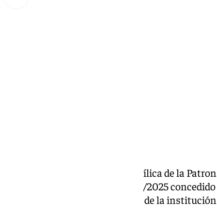
Lynx Devs
domingo, 8 septiembre 2024, 22:43
Compartir:
La procesión de regreso a la Basílica de la Patro
partida de este año jubilar 2024/2025 concedido 
con motivo del 150º aniversario de la institució