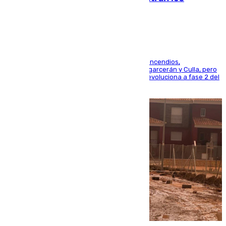
esfuerzos en Tírig
La UME se suma al operativo de control de los incendios,
progresando adecuadamente los de Sierra Engarcerán y Culla, pero
centrando todo el empeño en el de Culla, que evoluciona a fase 2 del
PEIF