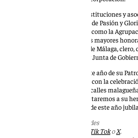
El cortejo estuvo nutrido por instituciones y as
de las hermandades y cofradías de Pasión y Glori
la Semana Santa de Málaga, así como la Agrupaci
civiles y militares, los hermanos mayores honor
Ayuntamiento y la Diputación de Málaga, clero, ca
así como hermanos con cirios y Junta de Gobier
Los malagueños disfrutarán este año de su Patr
habitualmente lo hacen, ya que con la celebración
única vez que la Virgen pise las calles malagueña
programa Guion de 101 entrevistaremos a su h
para conocer todos los detalles de este año jubila
Más noticias de
101TV
en las redes
sociales:
Instagram
,
Facebook
,
Tik Tok
o
X
.