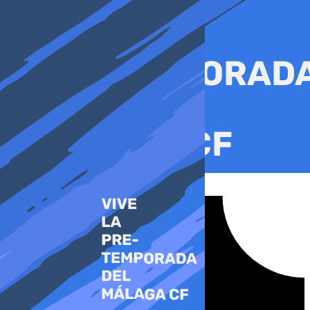
Ir
al
contenido
Tiktok