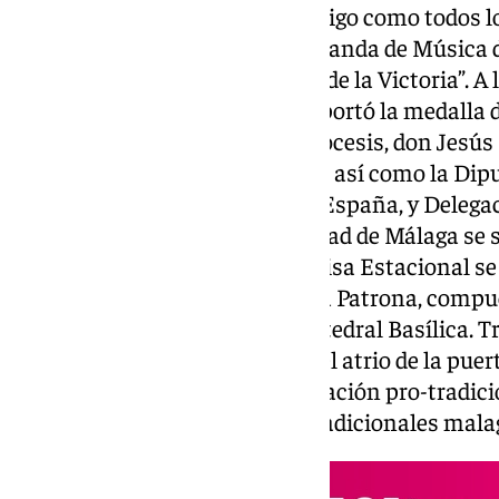
La jornada del domingo fue testigo como todos los
antes, y en pasacalles, llegó la Banda de Música 
interpretó “Málaga, a su Virgen de la Victoria”. A 
estacional en la que la imagen portó la medalla 
presidida por el Obispo de la Diócesis, don Jesús
la Corporación Municipal Local así como la Dip
Subdelegación del Gobierno de España, y Delegac
Andalucía. El pendón de la Ciudad de Málaga se si
al finalizar la Solemne Santa Misa Estacional se 
Malagueña en honor de nuestra Patrona, compu
canónigo de la Santa Iglesia Catedral Basílica. Tr
la ofrenda popular de flores en el atrio de la puer
Obispo, organizada por la asociación pro-tradi
mientras que se bailaban las tradicionales mal