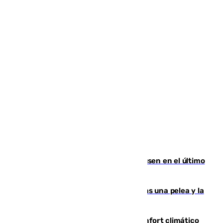
El Sevilla se desinfla ante el Leverkusen en el último
ensayo (1-2)
Tensión en la prisión de Alhaurín tras una pelea y la
incautación de un punzón
Málaga contabiliza 148 zonas de confort climático