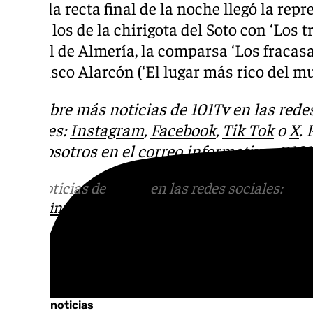
Ya en la recta final de la noche llegó la re
Albox, los de la chirigota del Soto con ‘Los tr
capital de Almería, la comparsa ‘Los fracasad
Francisco Alarcón (‘El lugar más rico del mu
Descubre más noticias de 101Tv en las rede
sociales:
Instagram
,
Facebook
,
Tik Tok
o
X
.
con nosotros en el correo
informativos@101t
Más noticias de
101TV
en las redes sociales:
Ins
correo
informativos@101tv.es
Tags:
Últimas noticias