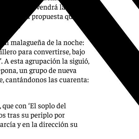
continuación vendrá la
rras’, una propuesta que
 enero.
ción malagueña de la noche:
lero para convertirse, bajo
’. A esta agrupación la siguió,
epona, un grupo de nueva
e, cantándonos las cuarenta:
 que con ‘El soplo del
os tras su periplo por
arcía y en la dirección su