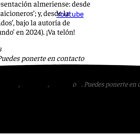
presentación almeriense: desde
aicioneros’; y, desde la
Youtube
os’, bajo la autoría de
ndo’ en 2024). ¡Va telón!
s
 Puedes ponerte en contacto
v.es
tagram
,
Facebook
,
Tik Tok
o
X
. Puedes ponerte en 