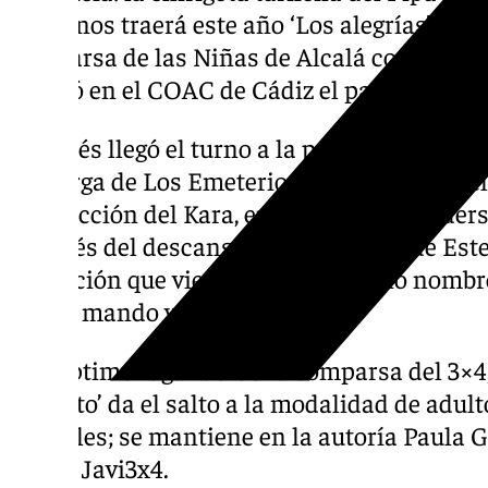
2024) nos traerá este año ‘Los alegrías’. A 
comparsa de las Niñas de Alcalá con ‘Las pe
debutó en el COAC de Cádiz el pasado 26 de
Después llegó el turno a la primera agrupa
la murga de Los Emeterios abandona el Melil
la dirección del Kara, en ‘Los pimpi blinders
después del descanso, la chirimurga de Est
formación que viene, desde el propio nombr
‘¡¡Aquí mando yo!!’
En séptimo lugar actuó la comparsa del 3×4,
abuelito’ da el salto a la modalidad de adult
juveniles; se mantiene en la autoría Paula G
padre, Javi3x4.