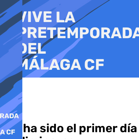
Ir
al
contenido
Así ha sido el primer dí