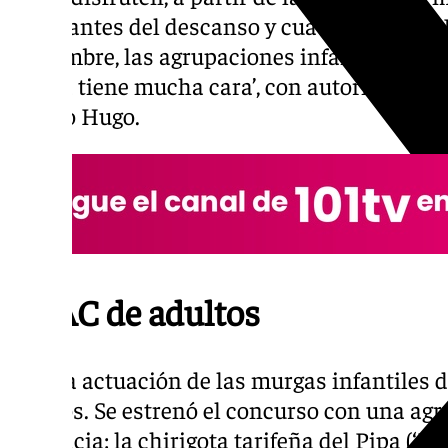
cinco antes del descanso y cuatro después. 
costumbre, las agrupaciones infantiles: desd
murga tiene mucha cara’, con autoría de Paki
su hijo Hugo.
COAC de adultos
Tras la actuación de las murgas infantiles
adultos. Se estrenó el concurso con una agr
provincia: la chirigota tarifeña del Pipa (‘E