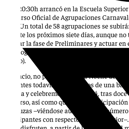
A las 20:30h arrancó en la Escuela Superior
Concurso Oficial de Agrupaciones Carnava
2025. Un total de 58 agrupaciones se subirá
durante los próximos siete días, aunque no 
superar la fase de Preliminares y actuar en 
que acogerá las fases de Semifinales (del 16 a
febrero).
¡Despacio, no pensemos en la Noche de Cuch
Cervantes todavía! Disfrutemos de una bata
intensa y celebremos que volverá, tras doce
concurso, así como que habrá participación 
andaluzas –viéndose aumentado el número
participantes con respecto al año anterior–
gala y disfruten, a partir de las 20:30h, del