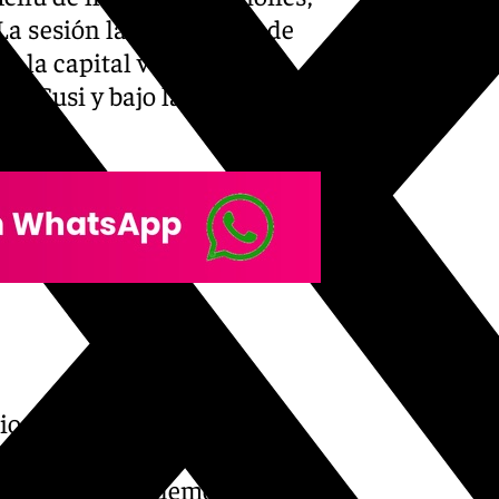
La sesión la abrió, como de
e la capital vendrá ‘Esta
to Susi y bajo la dirección de
 dio comienzo el COAC de
upación de fuera de la
sta chica es un demonio’ en