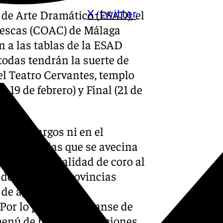
 de Arte Dramático (ESAD), el
X-twitter
lescas (COAC) de Málaga
n a las tablas de la ESAD
todas tendrán la suerte de
el Teatro Cervantes, templo
l 19 de febrero) y Final (21 de
illos Largos ni en el
lla de coplas que se avecina
 años, la modalidad de coro al
de todas las provincias
 de agrupaciones
.Por lo pronto, pónganse de
 menú de hoy: 9 agrupaciones,