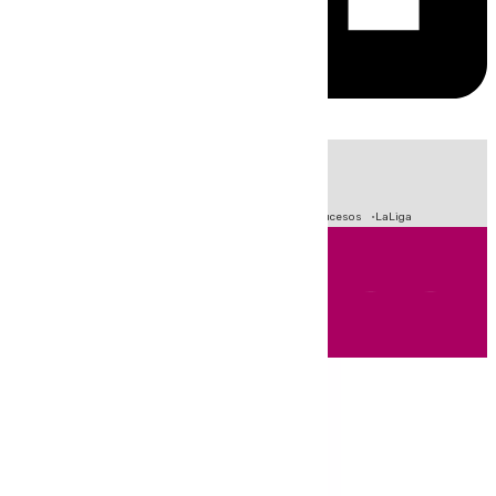
HOY
|
Fútbol
Primera División
Crisis Migratoria en Ceuta
Sucesos
LaLiga
Andalucía