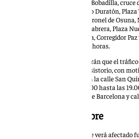
siguiente recorrido: Antonio de Bobadilla, cruce 
Alozaina, Ciudad de Andújar, Río Duratón, Plaza
Alozaina, Ciudad de Andújar, Coronel de Osuna, M
Corregidor Ruiz de Pereda, Río Cabrera, Plaza N
Baeza, Corregidor Ruiz de Pereda, Corregidor Pa
Antonio de Bobadilla a las 22.15 horas.
Pero no solo las procesiones harán que el tráfico 
que según ha informado el Consistorio, con moti
una grúa torre que se ubicará en la calle San Quin
se cortará el tráfico desde las 8.00 hasta las 19.
comprendido entre la Avenida de Barcelona y call
Domingo, 20 de octubre
Durante el domingo, el tráfico se verá afectado