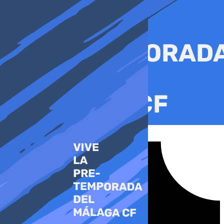
Ir
al
contenido
Tiktok