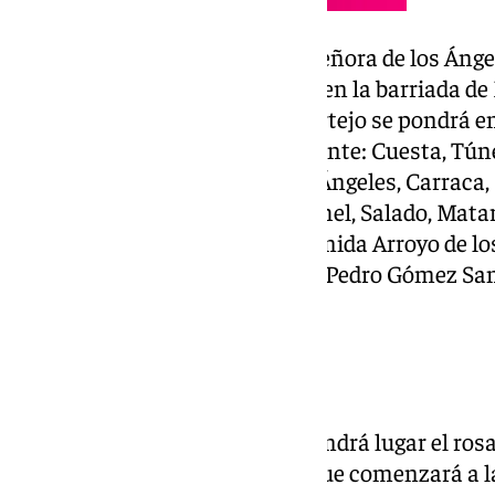
Otra procesión, la de Nuestra Señora de los Ánge
circulación habitual del tráfico en la barriada de 
horas, momento en el que el cortejo se pondrá en 
por la corporación será el siguiente: Cuesta, Tú
Bursoto, Avenida Arroyo de los Ángeles, Carraca, 
Moreno Nieto, Najerilla, Matachel, Salado, Matar
Canalejas, Cristino Martos, Avenida Arroyo de lo
(abajo), Juan García Hortelano, Pedro Gómez San
(22.30 horas).
Obras
En el barrio de los Corazones tendrá lugar el ros
Señora de los Desamparados, que comenzará a las