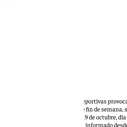
Miguel Alfonso
viernes, 18 octubre 2024, 16:32
Compartir:
Varias procesiones y carreras deportivas provocar
se vea afectado a lo largo de este fin de semana,
afectaciones la de este sábado, 19 de octubre, dí
eventos en la ciudad, según han informado desde