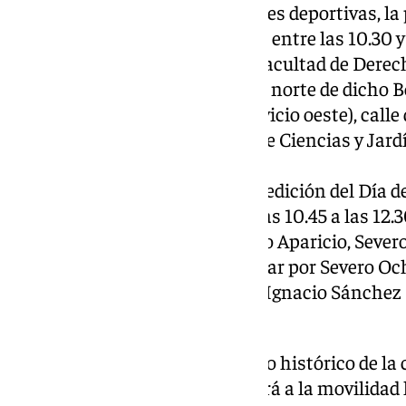
celebración de dos competiciones deportivas, la 
‘We Run UMA’, que se disputará entre las 10.30 y 
recorrido: aparcamiento de la Facultad de Derec
Pasteur (sin afectación al viario norte de dicho 
Manuel Domínguez (vial de servicio oeste), calle 
Callejuela frente a la Facultad de Ciencias y Ja
Louis Pasteur (viario sur).
La segunda competición, la 18ª edición del Día del
distrito de Campanillas desde las 10.45 a las 12.
calles Marie Curie, Alcalde Pedro Aparicio, Seve
López de Peñalver para continuar por Severo Oc
Peñalver, José Calderón, Israel, Ignacio Sánchez 
Arcas.
Por último, de nuevo en el centro histórico de la 
la Agrupación de Glorias afectará a la movilidad 