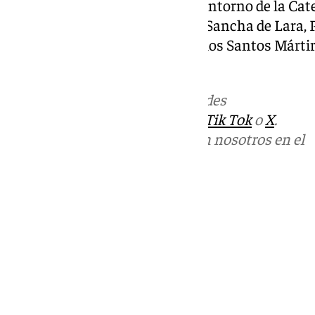
céntricas, en concretos las del entorno de la Cat
Plaza del Obispo, Molina Lario, Sancha de Lara, 
Granada, Santa Lucía, Plaza de los Santos Mártire
horas.
Más noticias de
101TV
en las redes
sociales:
Instagram
,
Facebook
,
Tik Tok
o
X
.
Puedes ponerte en contacto con nosotros en el
correo
informativos@101tv.es
Tags:
Últimas noticias