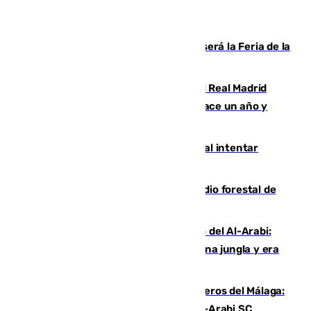
Talleres, escape room y música: así será la Feria de la
Juventud Cofrade de Málaga
El fichaje más caro de la historia del Real Madrid
costaba 105 millones de euros menos hace un año y
jugaba en Leganés
Ceuta suma 82 fallecidos en el mar al intentar
cruzar la frontera española
Huelva eleva a emergencia el incendio forestal de
Niebla
Juanfran Funes, sobre el duro juego del Al-Arabi:
“Por momentos nos hemos metido en una jungla y era
hasta peligroso”
Ya se han estrenado los tres delanteros del Málaga:
Eneko Jauregui, bigoleador contra el Al-Arabi SC