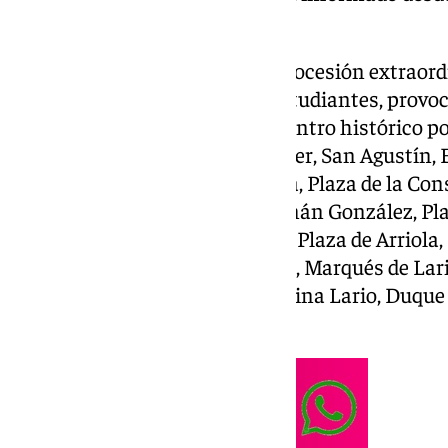
Ayuntamiento de Málaga.
A partir de las 18.00 horas, la procesión extraord
Esperanza, de la Cofradía de Estudiantes, provo
movilidad de varias calles del centro histórico por
concreto las de Alcazabilla, Císter, San Agustín,
Siglo, Plaza del Carbón, Granada, Plaza de la Con
oeste), Especería, Cisneros, Fernán González, P
Carbonero, Sebastián Souviron, Plaza de Arriola, 
Nueva, Plaza de la Constitución, Marqués de Lari
Strachan, Plaza del Obispo, Molina Lario, Duque d
y casa Hermandad (1.30 horas).