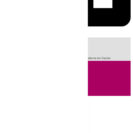
HOY
|
Sucesos
Fútbol
LaLiga
Primera División
Crisis Migratoria en Ceuta
Andalucía