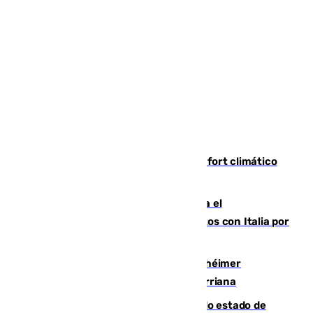
Málaga contabiliza 148 zonas de confort climático
para enfrentar las altas temperaturas
Marlaska notifica a la Unión Europea el
restablecimiento de controles fronterizos con Italia por
vía aérea y marítima
Hallan sin vida al granadino con Alzhéimer
desaparecido hace una semana en Churriana
Encuentran un cadáver en avanzado estado de