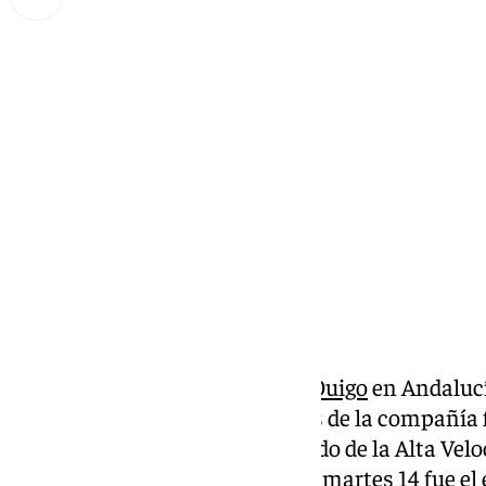
Lynx Devs
miércoles, 15 enero 2025, 11:25
Compartir:
Ya están los trenes baratos de
Ouigo
en Andalucí
han podido conocer los vagones de la compañía f
pretende revolucionar el mercado de la Alta Veloc
muy competitivas. Este pasado martes 14 fue el e