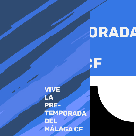
Ir
al
contenido
Tiktok