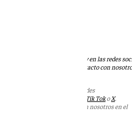
Descubre más noticias de 101Tv en las redes soc
Tok
o
X
. Puedes ponerte en contacto con nosotro
informativos@101tv.es
Más noticias de
101TV
en las redes
sociales:
Instagram
,
Facebook
,
Tik Tok
o
X
.
Puedes ponerte en contacto con nosotros en el
correo
informativos@101tv.es