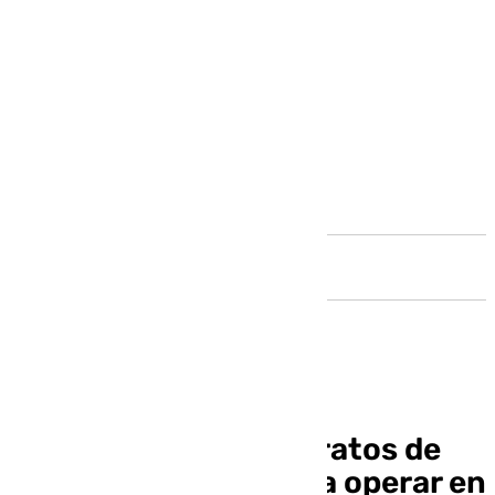
Andalucía
Así son los trenes baratos de
Ouigo que empiezan a operar en