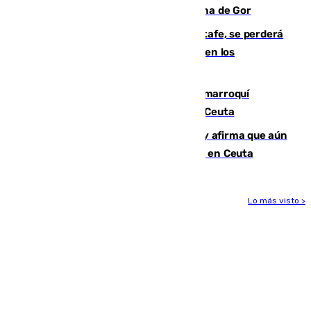
descomposición en la localidad granadina de Gor
Christantus Uche, delantero del Getafe, se perderá
toda la temporada por varias fracturas en los
ligamentos de su rodilla derecha
Expulsado de España un ciudadano marroquí
condenado por allanar una vivienda en Ceuta
Vivas niega la versión del Gobierno y afirma que aún
quedan entre 8.000 y 11.000 migrantes en Ceuta
Lo más visto >
Más noticias
Ver más >