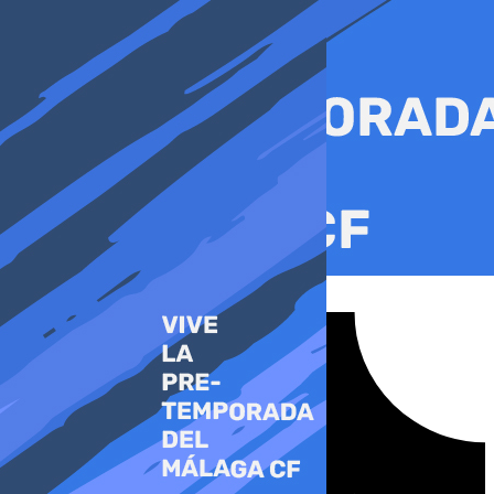
Ir
al
contenido
Tiktok