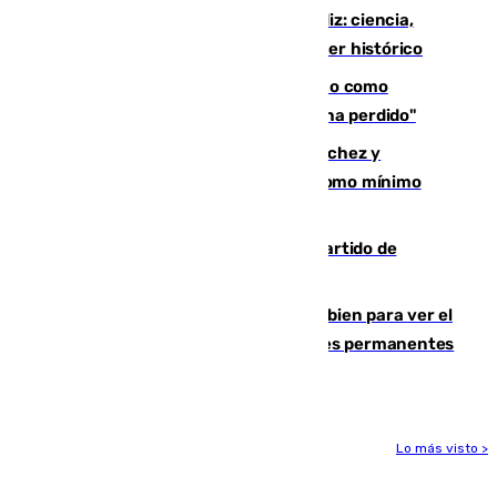
El «Trío de Eclipses» arranca en Cádiz: ciencia,
naturaleza y seguridad ante un atardecer histórico
Noruega pide la dimisión de Infantino como
presidente de la FIFA: "La confianza se ha perdido"
Meloni rechaza el ultimátum de Sánchez y
mantendrá la frontera con controles como mínimo
hasta el 15 de agosto
Sigue en directo el Ceuta-Málaga, partido de
pretemporada en 101TV
¿Qué puede pasar si no te proteges bien para ver el
eclipse?: los expertos alertan de lesiones permanentes
de retina
Lo más visto >