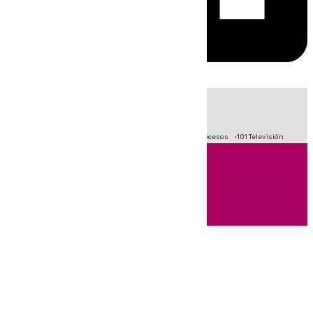
HOY
|
Fútbol
Primera División
Crisis Migratoria en Ceuta
Sucesos
101 Televisión
Andalucía