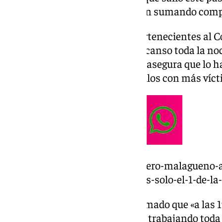
Antequera y Estepona, » se están sumando comp
La dotación de 14 bomberos, pertenecientes al C
Bomberos, ha trabajado sin descanso toda la no
hasta 7 metros de agua». Olivas asegura que lo h
dentro hay como 30 o 40 vehículos con más víct
https://www.101tv.es/un-bombero-malagueno-af
lo-que-se-ve-por-la-television-es-solo-el-1-de-la
El jefe de la expedición ha informado que «a las 
aunque nosotros hemos estado trabajando toda 