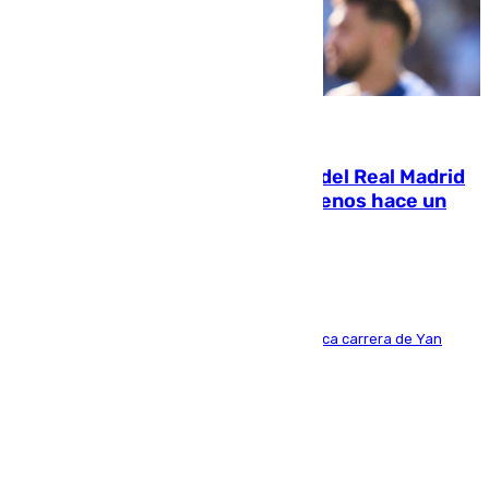
07.08.2026
El fichaje más caro de la historia del Real Madrid
costaba 105 millones de euros menos hace un
año y jugaba en Leganés
Del filial pepinero a récord absoluto: la meteórica carrera de Yan
Diomande en solo doce meses