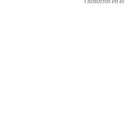
Puedes ponerte en contacto con nosotros en el
correo
informativos@101tv.es
Tags:
Últimas noticias