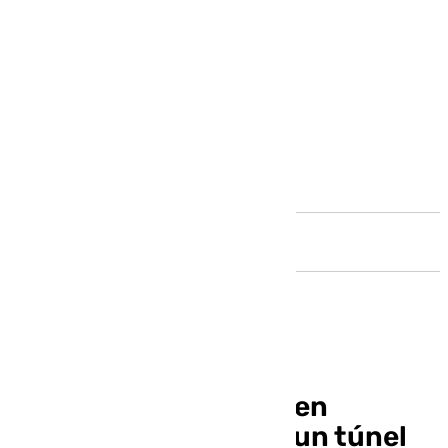
Andalucía
Bomberos de Málaga en
Valencia desatascan un túnel