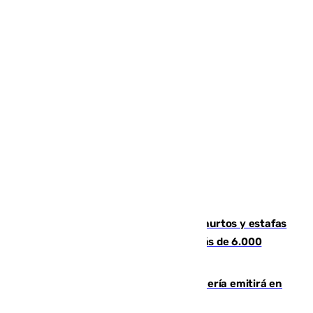
Detenida una pareja por presuntos hurtos y estafas
en Málaga tras ser descubiertos con más de 6.000
euros
El observatorio de Calar Alto de Almería emitirá en
directo el eclipse solar del 12 de agosto