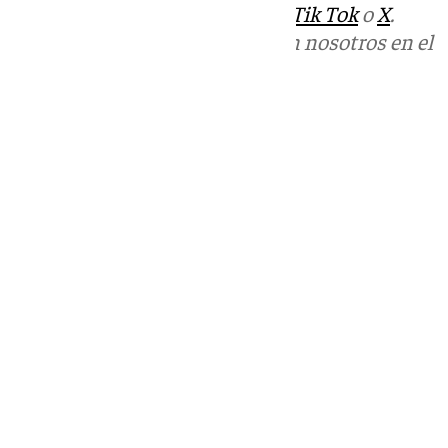
sociales:
Instagram
,
Facebook
,
Tik Tok
o
X
.
Puedes ponerte en contacto con nosotros en el
correo
informativos@101tv.es
Tags:
Últimas noticias