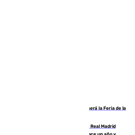
Talleres, escape room y música: así será la Feria de la
Juventud Cofrade de Málaga
El fichaje más caro de la historia del Real Madrid
costaba 105 millones de euros menos hace un año y