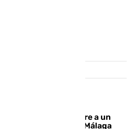
Andalucía
Buscan por tierra y aire a un
ciclista residente en Málaga