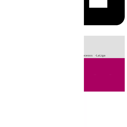
HOY
|
Fútbol
Primera División
Crisis Migratoria en Ceuta
Sucesos
LaLiga
Andalucía