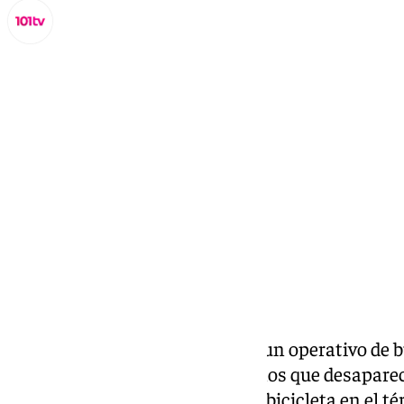
Miguel Alfonso
sábado, 8 febrero 2025, 10:15
Compartir:
La Guardia Civil ha desplegado un operativo de 
Opperman, un hombre de 50 años que desapareci
mientras realizaba una ruta en bicicleta en el t