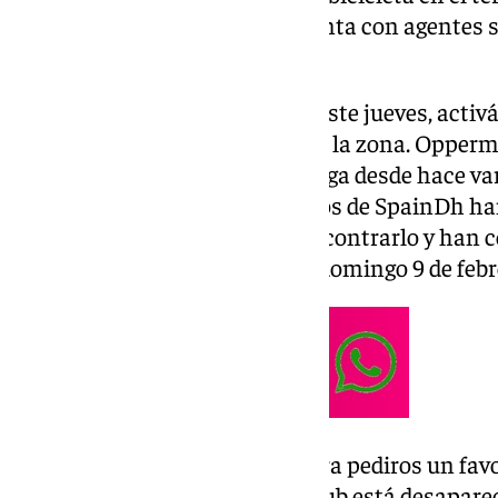
Sierra (Jaén). El dispositivo cuenta con agentes s
de un helicóptero.
La desaparición fue reportada este jueves, activ
tras localizarse su furgoneta en la zona. Opper
estadounidense, reside en Málaga desde hace vari
experimentado. Sus compañeros de SpainDh ha
redes sociales para tratar de encontrarlo y han
búsqueda para este sábado 8 y domingo 9 de febr
«Contactamos con vosotros para pediros un fav
compañero, socio de nuestro club está desapareci