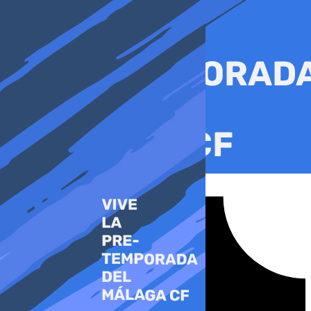
Ir
al
contenido
Tiktok