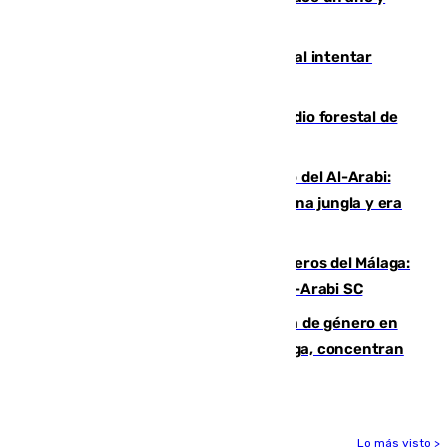
jugaba en Leganés
Ceuta suma 82 fallecidos en el mar al intentar
cruzar la frontera española
Huelva eleva a emergencia el incendio forestal de
Niebla
Juanfran Funes, sobre el duro juego del Al-Arabi:
“Por momentos nos hemos metido en una jungla y era
hasta peligroso”
Ya se han estrenado los tres delanteros del Málaga:
Eneko Jauregui, bigoleador contra el Al-Arabi SC
35 mujeres asesinadas por violencia de género en
España en este 2026: Andalucía y Málaga, concentran
el foco de la tragedia
Lo más visto >