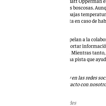
El entorno donde desapareció Matt Opperman es
montaña, rutas ciclistas y zonas boscosas. Aunq
estable en los últimos días, las bajas temperatura
podrían haber afectado al ciclista en caso de ha
accidente.
Las autoridades y voluntarios apelan a la colab
cualquier persona que pueda aportar informació
comunique con la Guardia Civil. Mientras tanto, 
la esperanza de encontrar alguna pista que ayude
día.
Descubre más noticias de 101Tv en las redes soc
Tok
o
X
. Puedes ponerte en contacto con nosotro
informativos@101tv.es
Más noticias de
101TV
en las redes