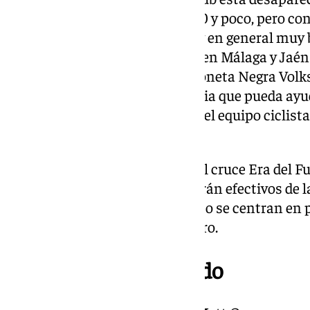
llama Matt Opperman, rubio, 50 y poco, pero co
delgado. Muy fuerte con la bici y en general muy 
Estados Unidos pero residente en Málaga y Jaén
español fluido. Va con una furgoneta Negra Volks
turquesa. Si tenéis alguna noticia que pueda ayud
privado», ha publicado en redes el equipo ciclist
Torre.
El punto de encuentro ha sido el cruce Era del Fu
las 9:00 horas, donde participarán efectivos de la
Bomberos. Las labores de rastreo se centran en p
que ayuden a dar con su paradero.
Un terreno complicado