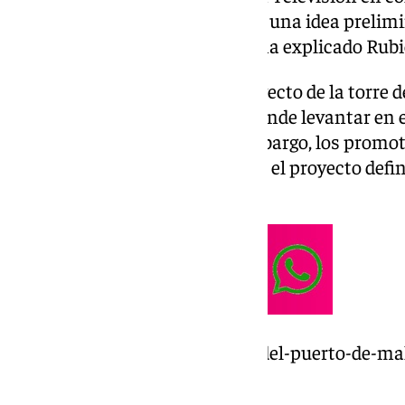
«Lo que hay ahora es un boceto, una idea prelimi
bien, casi es empezar de cero», ha explicado Rubi
Todo parecía indicar que el proyecto de la torre d
estrellas Gran Lujo que se pretende levantar en e
Málaga, ya estaba claro. Sin embargo, los promo
de cuatro meses para presentar el proyecto defini
profundos cambios.
https://www.101tv.es/la-torre-del-puerto-de-m
hasta-ahora/