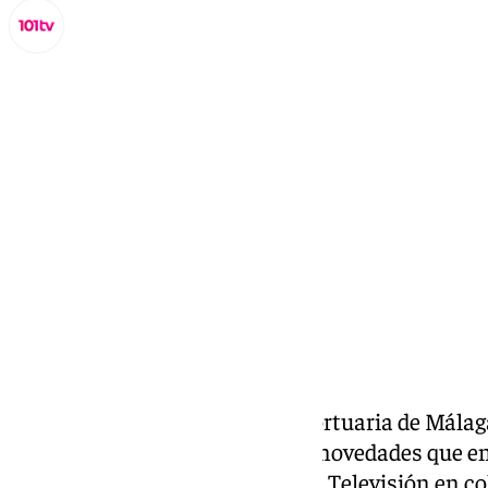
Lynx Devs
jueves, 24 octubre 2024, 22:02
Compartir:
El presidente de la Autoridad Portuaria de Málag
pronunciado sobre las últimas novedades que e
el programa ‘La Alameda’ de 101 Televisión en co