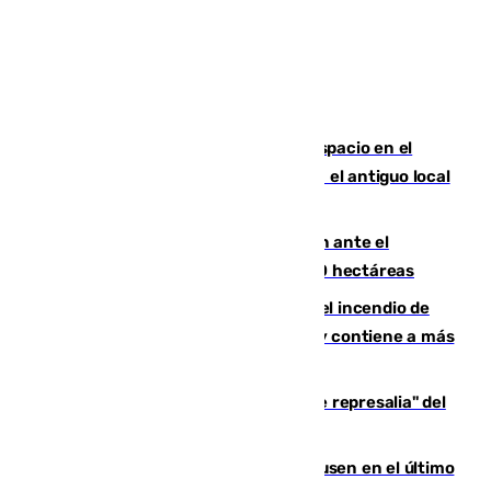
Las marca internacionales ganan espacio en el
Centro de Málaga: La Tagliatella abre en el antiguo local
de Vox Sports Bar
Moreno pide extremar la precaución ante el
incendio de Niebla, que supera las 4.000 hectáreas
340 personas más desalojadas por el incendio de
Niebla, que mantiene a 410 evacuadas y contiene a más
de 500 efectivos trabajando
Italia responde ante las "medidas de represalia" del
Gobierno de Sánchez
El Sevilla se desinfla ante el Leverkusen en el último