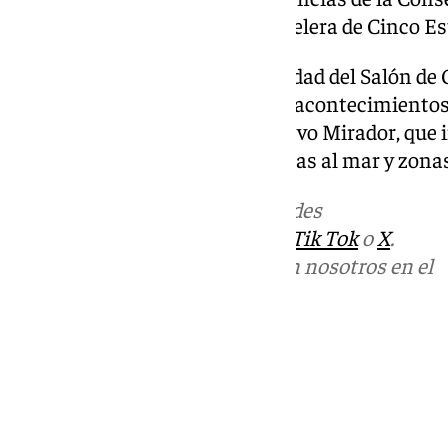
Andalucía para la categoría hotelera de Cinco Es
Se ampliaría, además, la capacidad del Salón de 
“acoger grandes espectáculos y acontecimientos c
última planta se ubicaría el nuevo Mirador, que i
restauración y terrazas con vistas al mar y zona
Más noticias de
101TV
en las redes
sociales:
Instagram
,
Facebook
,
Tik Tok
o
X
.
Puedes ponerte en contacto con nosotros en el
correo
informativos@101tv.es
Tags:
Últimas noticias