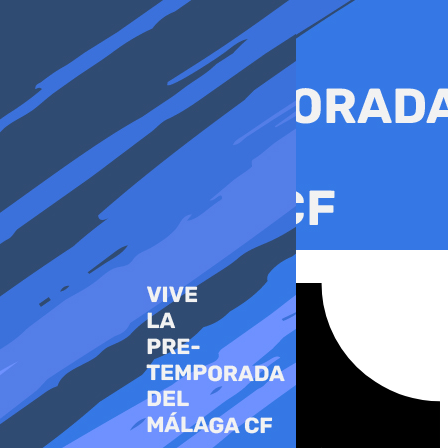
Ir
al
contenido
Tiktok