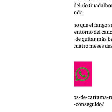
marzo ocasionaron el desborde del río Guadalho
de 800 metros cúbicos por segundo.
Un desbordamiento que ha hecho que el fango se 
muchas familias situadas en el entorno del cauc
despiertan con el único objetivo de quitar más bar
de recuperar sus casas, apenas cuatro meses des
mismo episodio.
https://www.101tv.es/los-vecinos-de-cartama-r
la-dana-hemos-perdido-todo-lo-conseguido/