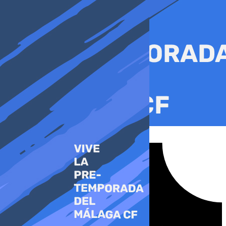
Ir
al
contenido
Tiktok