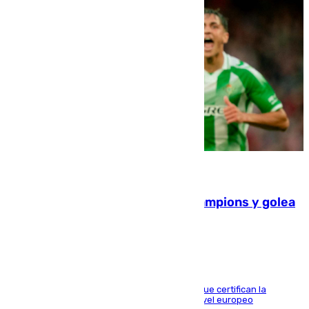
06.08.2026
El Betis supera el examen de Champions y golea
al Arsenal en Dublín (1-3)
Riquelme, Deossa y Fornals firman los tantos que certifican la
superioridad bética ante un rival de máximo nivel europeo