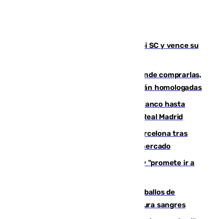
El Málaga es muy superior al Al-Arabi SC y vence su
primer encuentro de pretemporada
Gafas para el eclipse solar 2026: dónde comprarlas,
dónde conseguirlas y cómo saber si están homologadas
Vinícius Júnior seguirá vestido de blanco hasta
2032 tras cerrar su renovación con el Real Madrid
Rodrigo negocia su fichaje por el Barcelona tras
romper con el Madrid y revoluciona el mercado
El Rey traslada a Vivas su respaldo y "promete ir a
Ceuta" después de la crisis migratoria
El primer ciclo de las carreras de caballos de
Sanlúcar arranca este sábado con 27 pura sangres