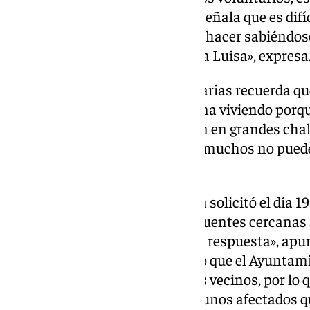
critica el voluntario. Él mismo señala que es dif
sus casas porque cómo lo van a hacer sabiéndos
danas, un Jonathan o una María Luisa», expresa
Por otro lado, otra de las voluntarias recuerda 
estas personas están en esa zona viviendo porqu
estar en otro sitio y que no viven en grandes ch
como buenamente pueden que muchos no pueden
salud».
El Ayuntamiento de Cártama ya solicitó el día 19
catastrófica, según confirman fuentes cercanas a
embargo, están «aún esperando respuesta», apu
vecinos critican en este aspecto que el Ayunta
cuba en el parque para todos los vecinos, por lo q
teniendo en cuenta que hay algunos afectados q