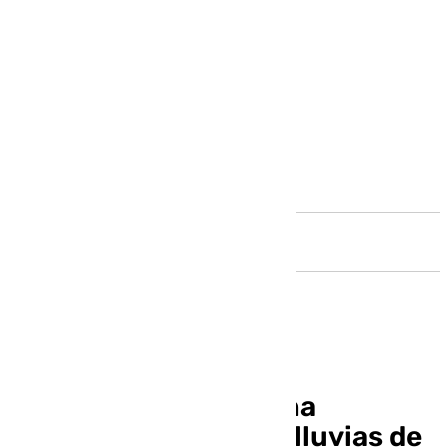
Andalucía
Cártama pide ser ‘zona
catastrófica’ tras las lluvias de