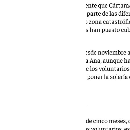
Por todo esto, piden reiteradamente que Cártama
con el fin de obtener ayudas por parte de las dif
fatal, no les han declarado como zona catastrófi
pagarles, el Ayuntamiento no les han puesto cub
Isabel, una de las voluntarias.
Como ella, hay quienes llevan desde noviembre 
afectadas en la barriada de Doña Ana, aunque h
hacen. Eso mismo critica otro de los voluntarios
semanas estaba terminando de poner la solería 
vuelve a estar cubierta de lodo.
Fiebre de voluntarios
«Es la misma noticia en menos de cinco meses, d
unas dos semanas la fiebre de los voluntarios, es