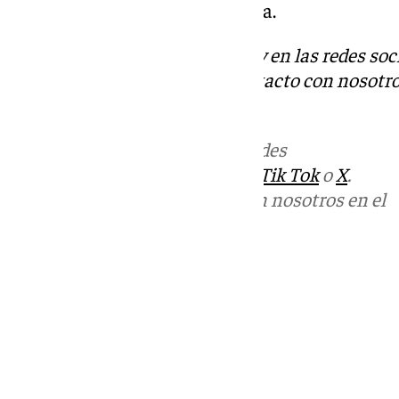
del parque en el que está ubicada.
Descubre más noticias de 101Tv en las redes soc
Tok
o
X
. Puedes ponerte en contacto con nosotro
informativos@101tv.es
Más noticias de
101TV
en las redes
sociales:
Instagram
,
Facebook
,
Tik Tok
o
X
.
Puedes ponerte en contacto con nosotros en el
correo
informativos@101tv.es
Tags:
Últimas noticias