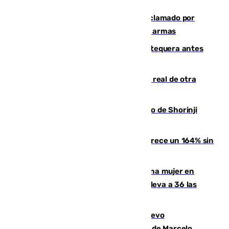
Detienen en Málaga a un fugitivo reclamado por
Colombia por homicidio y transporte de armas
Prueba final del Granada ante el Antequera antes
del inicio de la Liga
Ceuta se prepara ante la posibilidad real de otra
entrada masiva el 15 de agosto
Cártama, protagonista en el Europeo de Shorinji
Kempo celebrado en Berlín
La llegada de inmigrantes a Ceuta crece un 164% sin
contar la entrada masiva
Igualdad confirma el asesinato de una mujer en
Benahavís como violencia machista y eleva a 36 las
víctimas en 2026
El exdelantero Diego Forlán es el nuevo
seleccionador de Uruguay tras la salida de Marcelo