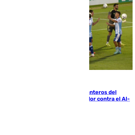
06.08.2026
Ya se han estrenado los tres delanteros del
Málaga: Eneko Jauregui, bigoleador contra el Al-
Arabi SC