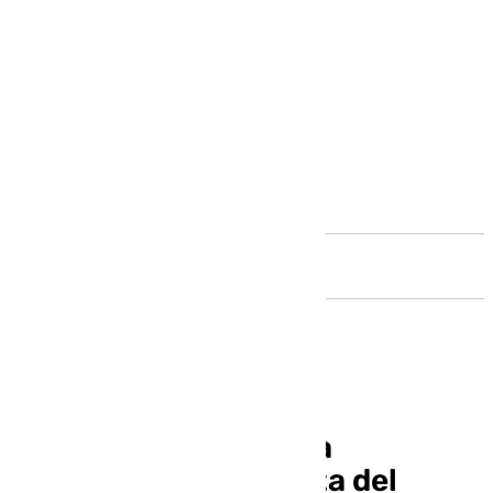
Andalucía
Cinco días de agónica
búsqueda al motorista del