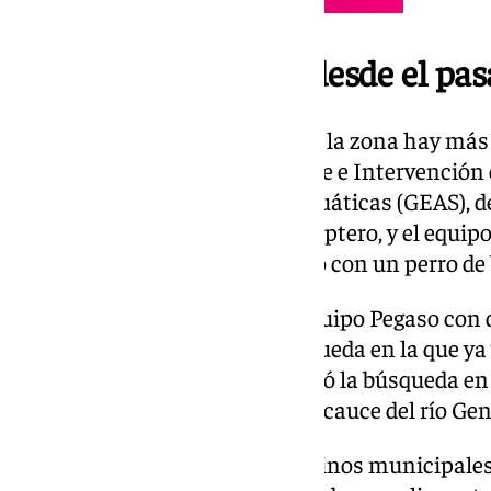
Un gran dispositivo desde el pa
En los trabajos de este lunes en la zona hay más
Ciudadana, del Grupo de Rescate e Intervención
Especial de Actividasdes Subacuáticas (GEAS), de
Naturaleza (Seprona), un helicóptero, y el equi
del ya citado Servicio Cinológico con un perro d
Tanto el helicóptero como el equipo Pegaso con d
incorporaron el día 21 a la búsqueda en la que y
antes referidas. Ese día se centró la búsqueda en l
cauce y en el interior del propio cauce del río Gen
Los ayuntamientos de los términos municipales d