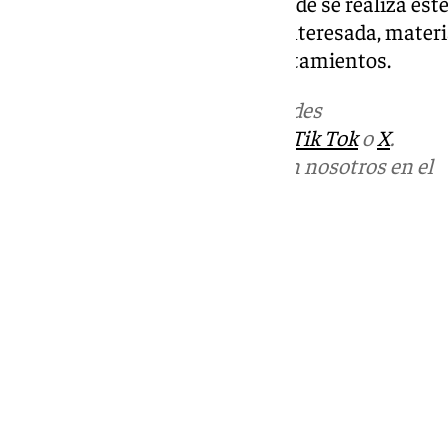
localidades más cercanas a donde se realiza este
esta búsqueda, de manera desinteresada, mater
disponible en sus propios ayuntamientos.
Más noticias de
101TV
en las redes
sociales:
Instagram
,
Facebook
,
Tik Tok
o
X
.
Puedes ponerte en contacto con nosotros en el
correo
informativos@101tv.es
Tags:
Últimas noticias