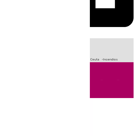
HOY
|
Fútbol
Sucesos
Primera División
Crisis Migratoria en Ceuta
Incendios
Andalucía