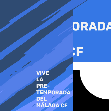
Ir
al
contenido
Tiktok