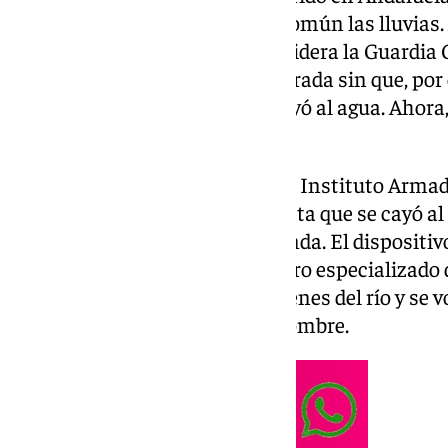
que tiene como denominador común las lluvias. A
el dispositivo de búsqueda que lidera la Guardia C
encontró la moto de gran cilindrada sin que, por
hombre natural de Jerez que cayó al agua. Ahora,
rastreos se une al operativo.
Por agua, por tierra y por aire. El Instituto Arma
agónicamente con este motorista que se cayó al r
de Pujerra, en la Serranía de Ronda. El dispositiv
incorporado el mencionado perro especializado 
centrará en el cauce y los márgenes del río y se 
pesada la zona donde cayó el hombre.