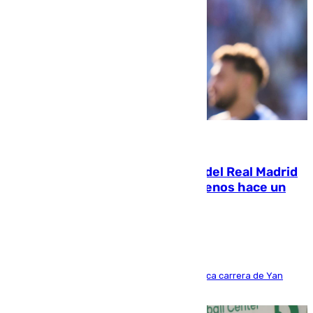
07.08.2026
El fichaje más caro de la historia del Real Madrid
costaba 105 millones de euros menos hace un
año y jugaba en Leganés
Del filial pepinero a récord absoluto: la meteórica carrera de Yan
Diomande en solo doce meses