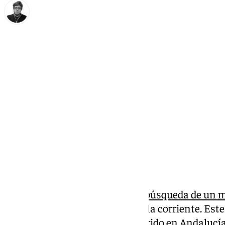
Enrique Rodríguez
lunes, 24 marzo 2025, 12:24
Compartir:
Cinco días se cumplen ya de la
búsqueda de un mo
en Pujerra, y fue arrastrado por la corriente. Es
incidentes graves que han ocurrido en Andalucía