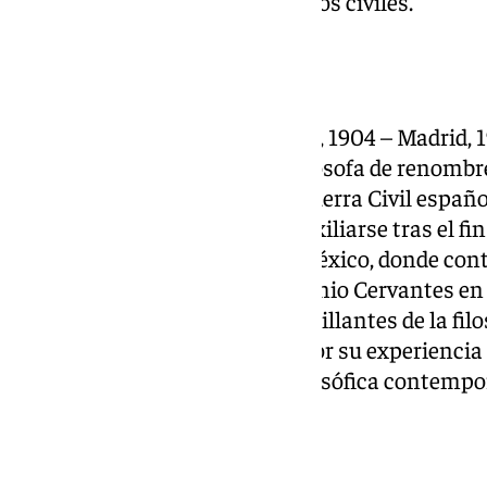
liderazgo y lucha por los derechos civiles.
María Zambrano
María Zambrano (Vélez-Málaga, 1904 – Madrid, 1
más influyentes de España. Filósofa de renombr
Ortega y Gasset, y durante la Guerra Civil españo
republicano, lo que la obligó a exiliarse tras el fi
países, como Francia, Cuba y México, donde conti
primera mujer en recibir el Premio Cervantes en 
como una de las mentes más brillantes de la filos
profundamente influenciada por su experiencia de
fundamental en la reflexión filosófica contempo
Ana Carmona