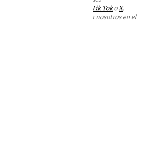
sociales:
Instagram
,
Facebook
,
Tik Tok
o
X
.
Puedes ponerte en contacto con nosotros en el
correo
informativos@101tv.es
Tags:
Últimas noticias