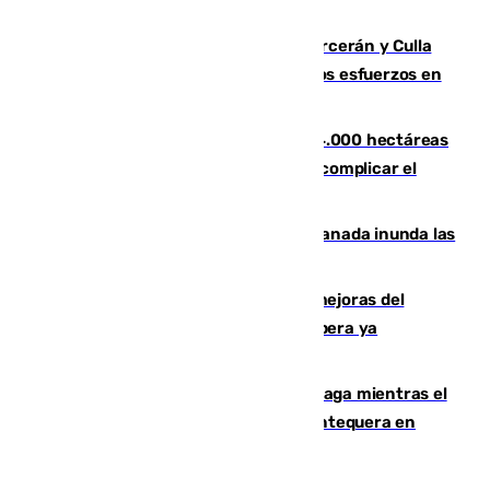
Leganés
Incendios de Castellón: Sierra Engarcerán y Culla
evolucionan positivamente y centran los esfuerzos en
Tírig
El incendio de Niebla ya supera las 4.000 hectáreas
afectadas y "se espera que se vuelva a complicar el
fuego"
Una tormenta en la provincia de Granada inunda las
calles de Puebla de Don Fadrique
La inversión del Ayuntamiento en mejoras del
entorno del Prado de San Sebastián supera ya
1.600.000 euros
El taró tiñe de niebla la costa de Málaga mientras el
calor se concentra en el interior con Antequera en
aviso amarillo