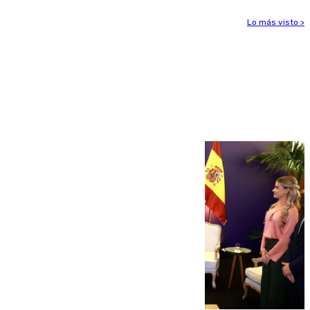
Lo más visto >
Más noticias
Ver más >