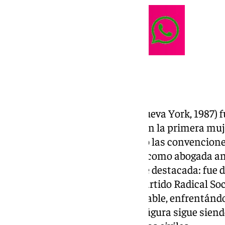
Victoria Kent
Victoria Kent (Málaga, 1891 – Nueva York, 1987)
sentidos. En 1925, se convirtió en la primera muje
Abogados de Madrid, desafiando las convenciones
fue la primera mujer en ejercer como abogada ant
trayectoria política también fue destacada: fue 
constituyentes en 1931 por el Partido Radical Soc
demostró un coraje inquebrantable, enfrentándos
género como a la dictadura. Su figura sigue sien