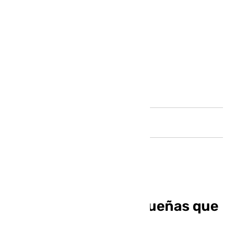
Andalucía
Cinco mujeres malagueñas que
marcaron la historia