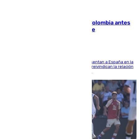
07.08.2026
Felipe VI refuerza los lazos con Colombia antes
de la llegada del nuevo presidente
El Rey y el ministro José Manuel Albares representan a España en la
ceremonia de transmisión del mando en Cali y reivindican la relación
de "amistad y fraternidad" entre ambos países