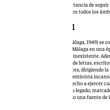
mujeres nos recuerdan la importancia de seguir 
reconocimiento de las mujeres en todos los ámbi
Teresa Azpiazu y Paul
Teresa Azpiazu (Cádiz, 1862 – Málaga, 1949) se c
concejala del Ayuntamiento de Málaga en una é
femenina en la política era casi inexistente. Ad
política, Azpiazu fue una mujer de letras, escrit
también una destacada educadora, dirigiendo l
durante más de 13 años. Como feminista incansa
las mujeres, defendiendo su derecho a ejercer cu
condiciones que los hombres. Su legado, marcado
más desfavorecidos, sigue siendo una fuente de 
generaciones.