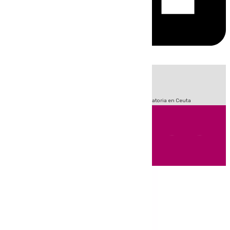
HOY
|
Fútbol
Sucesos
LaLiga
Primera División
Crisis Migratoria en Ceuta
Andalucía