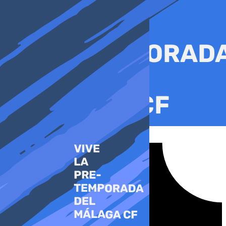
Ir
al
contenido
Tiktok