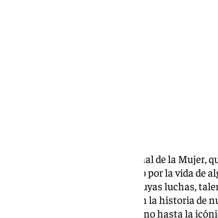
Lynx Devs
sábado, 8 marzo 2025, 09:47
Compartir:
En el marco del Día Internacional de la Mujer, q
tiene sentido hacer un recorrido por la vida de a
malagueñas
más influyentes, cuyas luchas, tal
dejado una huella imborrable en la historia de n
la ilustre filósofa María Zambrano hasta la icóni