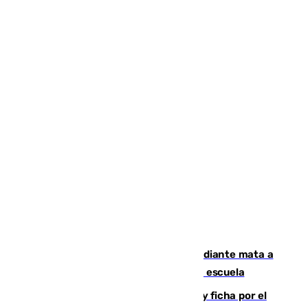
Desastre en Tailandia: un joven estudiante mata a
tiros a sus abuelo y a profesores en una escuela
Luca Zidane rompe con el Granada y ficha por el