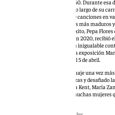
fenómeno cultural en los años 60. Durante esa d
la catapultaron al estrellato. A lo largo de su ca
como cantante, con más de 500 canciones en var
carrera dio un giro hacia papeles más maduros y
imagen infantil. A pesar de su éxito, Pepa Flores 
regresando a su Málaga natal. En 2020, recibió 
de Cine, un reconocimiento a su inigualable cont
Málaga le rinde homenaje con la exposición Mari
en el Archivo Municipal hasta el 5 de abril.
Este 8 de marzo, se rinde homenaje una vez más
malagueñas que han roto barreras y desafiado la
tiempo. Teresa Azpiazu, Victoria Kent, María 
Flores son solo algunas de las muchas mujeres 
indeleble en la historia.
Más noticias de
101TV
en las redes