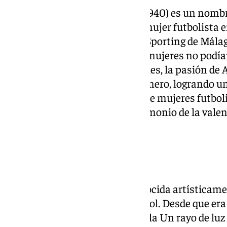
Ana Carmona (Málaga, 1908 – 1940) es un nombre 
español, ya que fue la primera mujer futbolista e
de 1920, Carmona jugaba en el Sporting de Málag
Veleta’, ya que en esa época las mujeres no podía
pesar de las restricciones sociales, la pasión de A
desafiar las convenciones de género, logrando u
camino para las generaciones de mujeres futboli
historia permanece como testimonio de la valentí
el deporte.
Pepa Flores, ‘Marisol’
Pepa Flores (Málaga, 1948), conocida artísticame
figura legendaria del cine español. Desde que er
con apenas 12 años en la película Un rayo de luz 