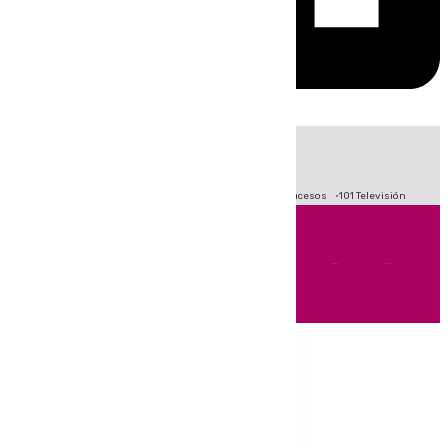
HOY
|
Fútbol
Primera División
Crisis Migratoria en Ceuta
Sucesos
101 Televisión
Andalucía