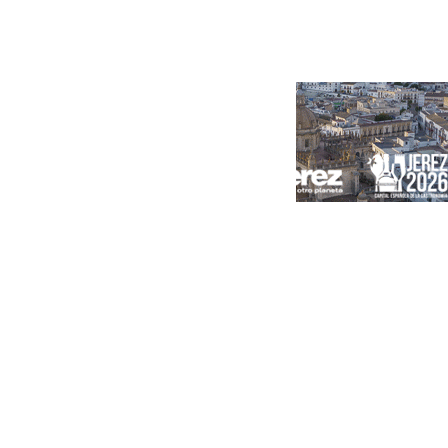
Portada
Andalucía
Sevilla
Málaga
Granada
España