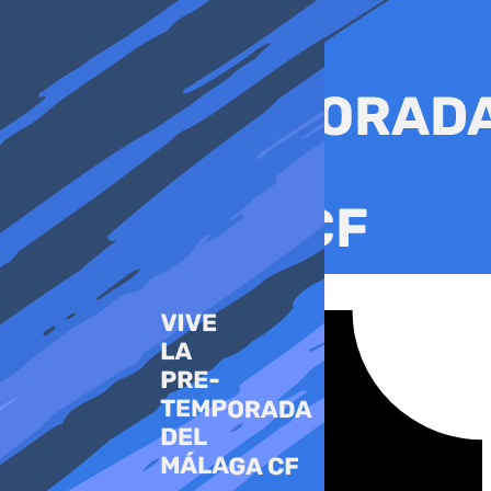
Ir
al
contenido
Tiktok