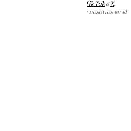
sociales:
Instagram
,
Facebook
,
Tik Tok
o
X
.
Puedes ponerte en contacto con nosotros en el
correo
informativos@101tv.es
Tags:
Últimas noticias