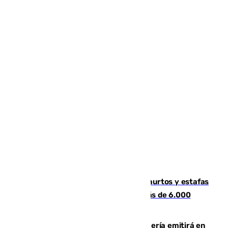
Detenida una pareja por presuntos hurtos y estafas
en Málaga tras ser descubiertos con más de 6.000
euros
El observatorio de Calar Alto de Almería emitirá en