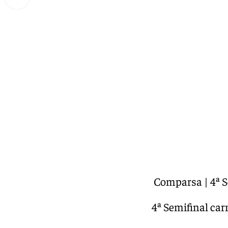
Miguel Alfonso
jueves, 20 febrero 2025, 01:24
Compartir:
COACMLG | Los carnavalarios | Comparsa | 4ª S
Los carnavalarios | Comparsa | 4ª Semifinal car
Semifinal carnaval de Málaga