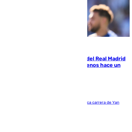
07.08.2026
El fichaje más caro de la historia del Real Madrid
costaba 105 millones de euros menos hace un
año y jugaba en Leganés
Del filial pepinero a récord absoluto: la meteórica carrera de Yan
Diomande en solo doce meses