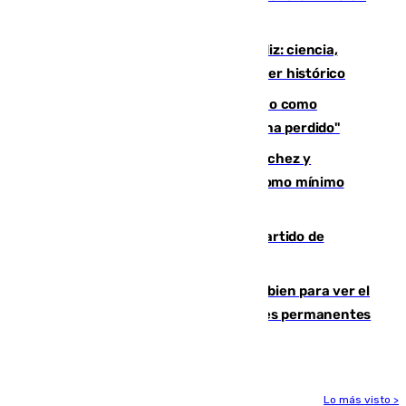
directo el eclipse solar del 12 de agosto
El «Trío de Eclipses» arranca en Cádiz: ciencia,
naturaleza y seguridad ante un atardecer histórico
Noruega pide la dimisión de Infantino como
presidente de la FIFA: "La confianza se ha perdido"
Meloni rechaza el ultimátum de Sánchez y
mantendrá la frontera con controles como mínimo
hasta el 15 de agosto
Sigue en directo el Ceuta-Málaga, partido de
pretemporada en 101TV
¿Qué puede pasar si no te proteges bien para ver el
eclipse?: los expertos alertan de lesiones permanentes
de retina
Lo más visto >