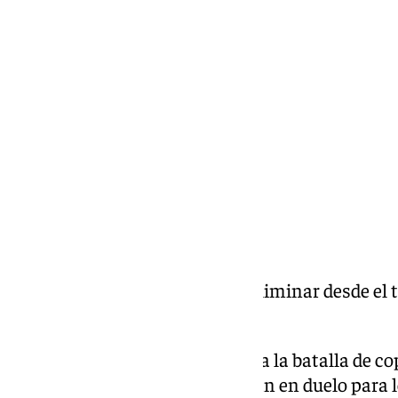
Miguel Alfonso
domingo, 9 febrero 2025, 01:55
Compartir:
Los traicioneros | Murga | I Preliminar desde el
Málaga
Del 8 al al 14 de febrero: Empieza la batalla de c
agrupaciones de canto se batirán en duelo para lo