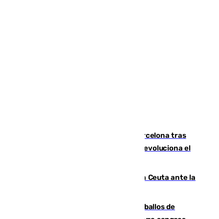
Rodrigo negocia su fichaje por el Barcelona tras
romper negociaciones con el Madrid y revoluciona el
mercado
El Rey traslada a Vivas su respaldo a Ceuta ante la
crisis migratoria
El primer ciclo de las carreras de caballos de