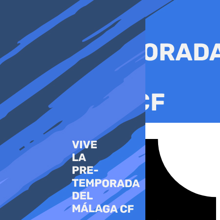
Ir
al
contenido
Tiktok