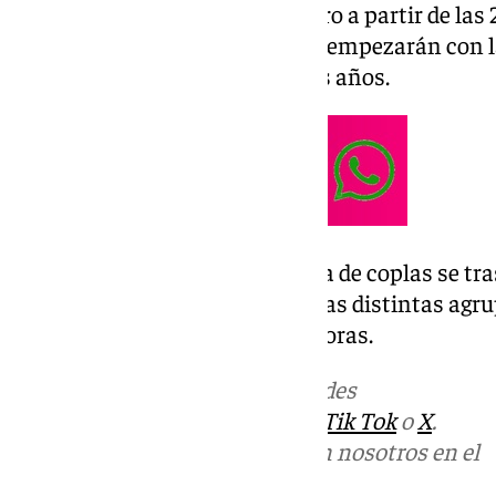
empezarán el sábado 8 de febrero a partir de las
Arte Dramático. Funciones que empezarán con l
como es habitual en los últimos años.
Del 16 al 19 de febrero: La batalla de coplas se tr
Arrancan las semifinales para las distintas agr
el corte. Comenzarán a las 20 horas.
Más noticias de
101TV
en las redes
sociales:
Instagram
,
Facebook
,
Tik Tok
o
X
.
Puedes ponerte en contacto con nosotros en el
correo
informativos@101tv.es