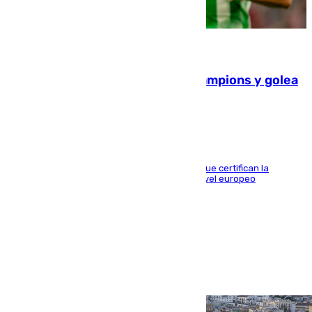
06.08.2026
El Betis supera el examen de Champions y golea
al Arsenal en Dublín (1-3)
Riquelme, Deossa y Fornals firman los tantos que certifican la
superioridad bética ante un rival de máximo nivel europeo