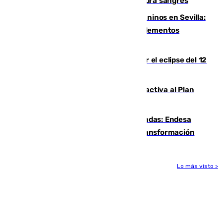
Sanlúcar arranca este sábado con 27 pura sangres
Continúan los cierres de parques caninos en Sevilla:
se detectan alimentos que contienen elementos
peligrosos
Estos son los mejores sitios para ver el eclipse del 12
de agosto en la provincia de Málaga
Otro incendio en Granada: el fuego activa al Plan
Infoca en Pinos Puente
Más potencia para las Tres Mil Viviendas: Endesa
pone en marcha un nuevo centro de transformación
Lo más visto >
Más noticias
Ver más >