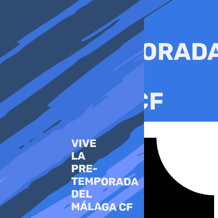
Ir
al
contenido
Tiktok