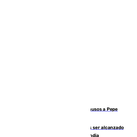
Granada despide con lágrimas y aplausos a Pepe
Habichuela
Un futbolista de 24 años muere tras ser alcanzado
por un rayo durante un partido en Tailandia