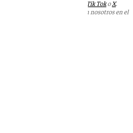
sociales:
Instagram
,
Facebook
,
Tik Tok
o
X
.
Puedes ponerte en contacto con nosotros en el
correo
informativos@101tv.es
Tags:
Últimas noticias