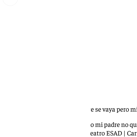
Miguel Alfonso
jueves, 13 febrero 2025, 01:02
Compartir:
COACMLG | Quiero que mi padre se vaya pero mi
Quiero que mi padre se vaya pero mi padre no qu
Málaga | V Preliminar desde el teatro ESAD | Ca