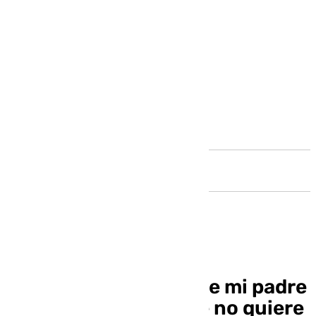
Andalucía
COACMLG | Quiero que mi padre
se vaya pero mi padre no quiere