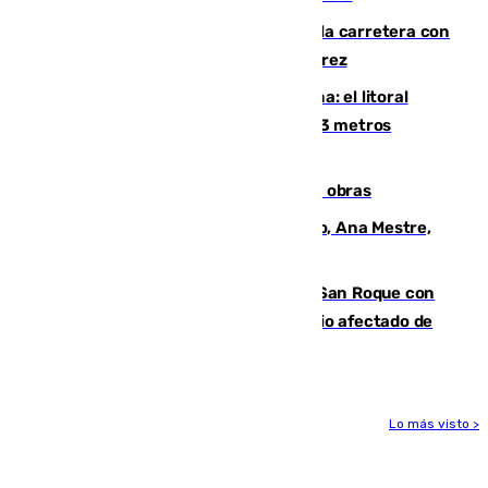
Muere un conductor tras salirse de la carretera con
su turismo en la A-480 a la altura de Jerez
Julio supera a junio en basura marina: el litoral
occidental malagueño recoge más de 33 metros
cúbicos de residuos
El Cádiz se afila ante un Granada en obras
La nueva presidenta del Parlamento, Ana Mestre,
hace parada institucional en Cádiz
Estabilizado el incendio forestal de San Roque con
19 familias aún desalojadas y un domicilio afectado de
gravedad
Lo más visto >
Más noticias