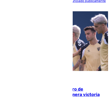
máximo mandatario del club madrileño ha denunciado públicamente
que está recibiendo amenazas de muerte
05.08.2026
Málaga-Al-Arabi: tercer encuentro de
pretemporada en busca de la primera victoria
blanquiazul