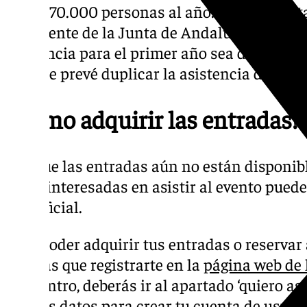
unas 170.000 personas al año. En Málaga, t
presidente de la Junta de Andalucía, Juanm
asistencia para el primer año sea de
60.000
2027 se prevé duplicar la asistencia del pri
¿Cómo adquirir las entradas?
Aunque las entradas aún no están disponibl
estén interesadas en asistir al evento pued
web oficial.
Para poder adquirir tus entradas o reservar
tendrás que registrarte en la
página web de
vez dentro, deberás ir al apartado ‘quiero asi
con tus datos para crear tu cuenta de usuari