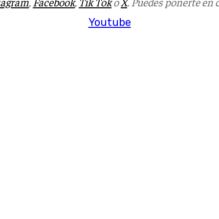
tagram
,
Facebook
,
Tik Tok
o
X
. Puedes ponerte en 
Youtube