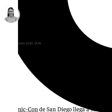
Natalia Baena
martes, 11 marzo 2025, 13:36
Compartir:
La
Cómic-Con
de San Diego llega a Málaga p