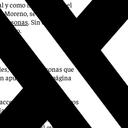
al y como ha asegurado el
a Moreno, se prevé que la
 personas
. Sin embargo, en
mer año.
es, aquellas personas que
en apuntarse en la página
 acceso a eventos exclusivos
 la propia Comic-Con
. Una
stir’ y rellenar un formulario
o para asistir al evento.