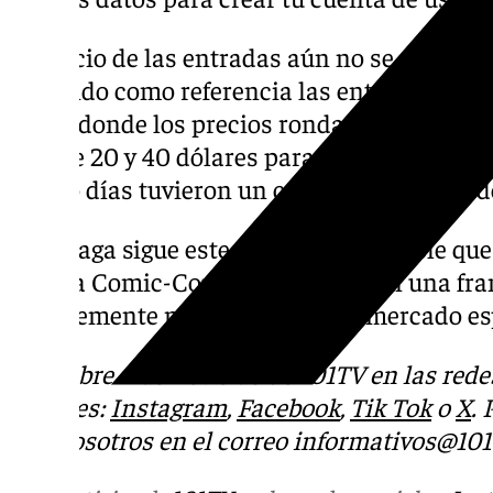
El precio de las entradas aún no se conoce
tomando como referencia las entradas de l
Diego donde los precios rondaron entre los 
y entre 20 y 40 dólares para los más jóvenes
cuatro días tuvieron un coste aproximado d
Si Málaga sigue este patrón, es probable que
para la Comic-Con Málaga estén en una fran
posiblemente más adaptados al mercado es
Descubre más noticias de 101TV en las rede
sociales:
Instagram
,
Facebook
,
Tik Tok
o
X
.
con nosotros en el correo
informativos@101t