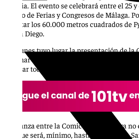
historia. El evento se celebrará entre el 25 y
Palacio de Ferias y Congresos de Málaga. Po
habilitar los 60.000 metros cuadrados de 
de San Diego.
Este lunes tuvo lugar la presentación de la
Miramar de Málaga Capital. Santiago Segura
desvelar todo lo que traerá esta edición.
La alianza entre la Comic-Con y Málaga no e
sino que será, mínimo, hasta 2027. Por la 