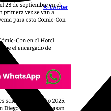
 el 28 de septiembre en el
X-twitter
r primera vez se van a
Fycma para esta Comic-Con
 Cómic-Con en el Hotel
 fue el encargado de
s solo para este año 2025,
San Diego Comic-Con pasan