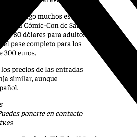
, sin embargo muchos están
a última Cómic-Con de San
50 y 80 dólares para adultos
; el pase completo para los
e 300 euros.
 los precios de las entradas
ja similar, aunque
pañol.
s
 Puedes ponerte en contacto
v.es