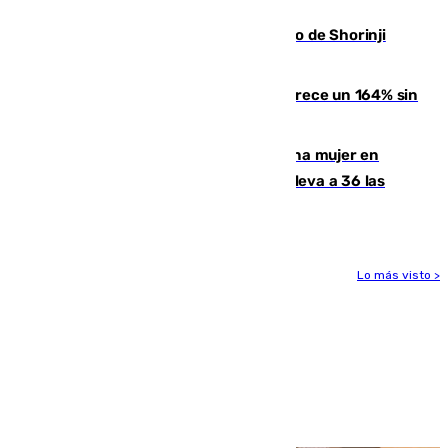
entrada masiva el 15 de agosto
Cártama, protagonista en el Europeo de Shorinji
Kempo celebrado en Berlín
La llegada de inmigrantes a Ceuta crece un 164% sin
contar la entrada masiva
Igualdad confirma el asesinato de una mujer en
Benahavís como violencia machista y eleva a 36 las
víctimas en 2026
Lo más visto >
Más noticias
Ver más >