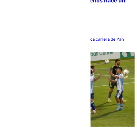
costaba 105 millones de euros menos hace un
año y jugaba en Leganés
Del filial pepinero a récord absoluto: la meteórica carrera de Yan
Diomande en solo doce meses