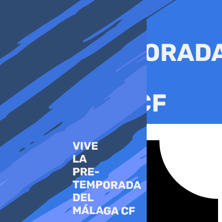
Ir
al
contenido
Tiktok