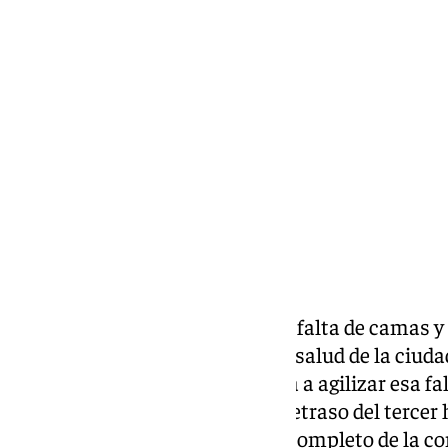
Ignacio Pérez
miércoles, 12 febrero 2025, 17:15
Compartir:
Málaga
sigue sufriendo la grave falta de camas y
alta demanda en los centros de salud de la ciuda
consciente de ello, está obligada a agilizar esa f
cuenta la capital. Ante el gran retraso del tercer 
promete ser el más moderno y completo de la c