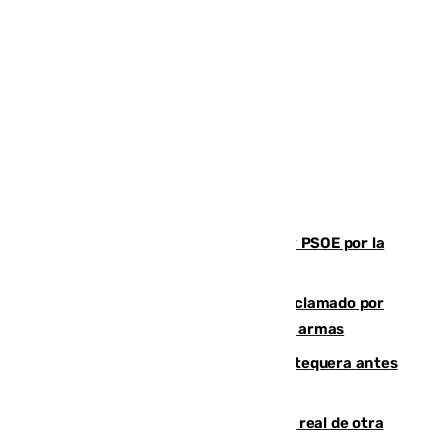
Vuelve el duelo dialéctico entre PP y PSOE por la
financiación de las autonomías
Detienen en Málaga a un fugitivo reclamado por
Colombia por homicidio y transporte de armas
Prueba final del Granada ante el Antequera antes
del inicio de la Liga
Ceuta se prepara ante la posibilidad real de otra