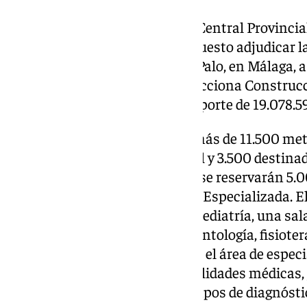
La Mesa de Contratación de la Central Provincia
Andaluz de Salud (SAS)
ha propuesto adjudicar l
de salud y especialidades de El Palo, en Málaga,
Empresas (UTE) formada por Acciona Construcció
Infraestructuras S.A. por un importe de 19.078.5
El nuevo edificio, que ocupará más de 11.500 me
8.000 metros de uso asistencial y 3.500 destina
servicios de Atención Primaria se reservarán 5
que unos 3.000 se destinarán a Especializada. E
consultas de adultos, cinco de pediatría, una sa
cirugía menor ambulatoria, odontología, fisioter
educación sanitaria. Asimismo, el área de especi
consultas de diferentes especialidades médicas,
avanzada para mejorar los tiempos de diagnósti