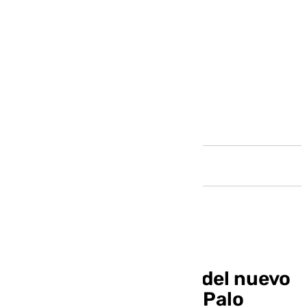
Andalucía
Comienzan las obras del nuevo
centro de salud de El Palo