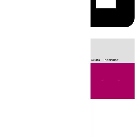
HOY
|
Fútbol
Sucesos
Primera División
Crisis Migratoria en Ceuta
Incendios
Andalucía