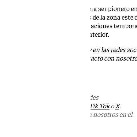
Este nuevo centro de salud espera ser pionero e
antigua demanda de los vecinos de la zona este
reciben atención en unas instalaciones temporal
tras la demolición del edificio anterior.
Descubre más noticias de 101Tv en las redes soc
Tok
o
X
. Puedes ponerte en contacto con nosotro
informativos@101tv.es
Más noticias de
101TV
en las redes
sociales:
Instagram
,
Facebook
,
Tik Tok
o
X
.
Puedes ponerte en contacto con nosotros en el
correo
informativos@101tv.es