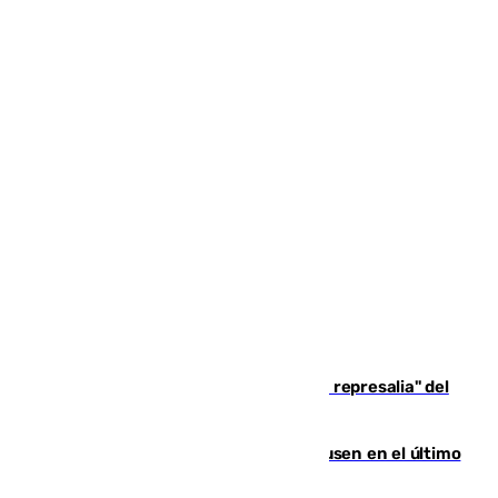
Italia responde ante las "medidas de represalia" del
Gobierno de Sánchez
El Sevilla se desinfla ante el Leverkusen en el último
ensayo (1-2)