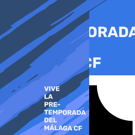
Ir
al
contenido
Tiktok