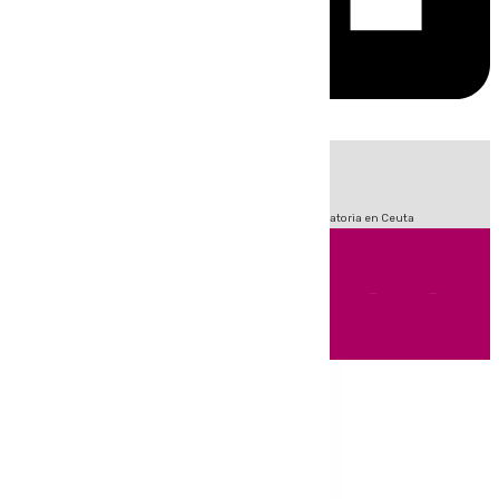
HOY
|
Sucesos
Fútbol
LaLiga
Primera División
Crisis Migratoria en Ceuta
Andalucía