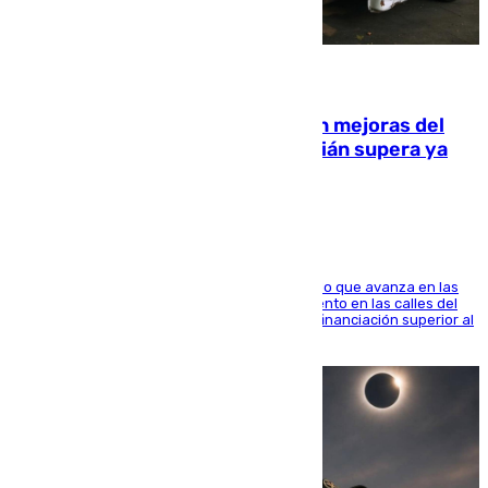
08.08.2026
La inversión del Ayuntamiento en mejoras del
entorno del Prado de San Sebastián supera ya
1.600.000 euros
El consistorio, a través de Emasesa, ha indicado que avanza en las
obras de renovación de las redes de saneamiento en las calles del
entorno del Prado, contando la zona con una financiación superior al
millón y medio de euros