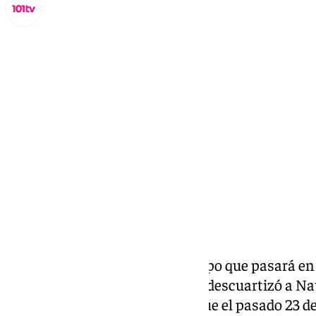
Miguel Alfonso
miércoles, 6 noviembre 2024, 13:17
Compartir:
19 años y seis meses. Es el tiempo que pasará en
asesino que acabó con la vida y descuartizó a Na
en enero de 2023. Después de que el pasado 23 de