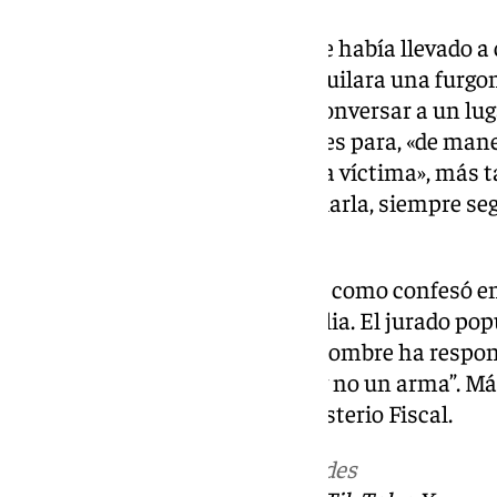
El fiscal considera que el plan se había llevado 
Leonel pidió a un amigo que alquilara una furg
y quedó con Natalia. Fueron a conversar a un lu
mantuvieron relaciones sexuales para, «de mane
desprecio al sexo femenino de la víctima», más ta
la hipotética intención de asfixiarla, siempre seg
Público.
Leonel H. empleó un cúter, tal y como confesó e
descuartizar el cadáver de Natalia. El jurado po
este objeto consigo, a lo que el hombre ha respo
por lo que es una herramienta y no un arma”. Más
deshizo del arma, según el Ministerio Fiscal.
Más noticias de
101TV
en las redes