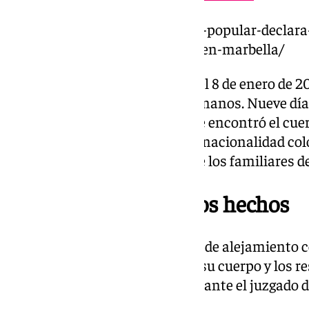
https://www.101tv.es/el-jurado-popular-declar
asesino-a-su-expareja-natalia-en-marbella/
El cadáver de Natalia apareció el 8 de enero de 2
abierto en canal, sin cabeza ni manos. Nueve dí
kilómetros del lugar en el que se encontró el cu
Su expareja, Leonel Herrera, de nacionalidad col
fue detenida tras la denuncia de los familiares de
Reconocimiento de los hechos
El hombre, que tenía una orden de alejamiento c
admitió que la asesinó y arrojó su cuerpo y los r
ante la Policía Nacional y luego ante el juzgado d
ingreso en prisión.