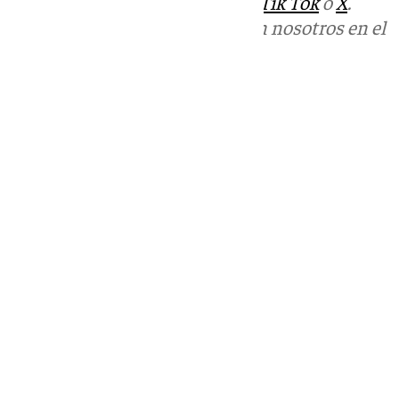
sociales:
Instagram
,
Facebook
,
Tik Tok
o
X
.
Puedes ponerte en contacto con nosotros en el
correo
informativos@101tv.es
Tags:
Últimas noticias