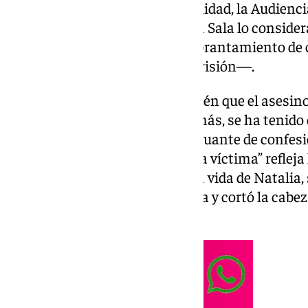
emitiera el veredicto de culpabilidad, la Audienc
dictado la sentencia en la que la Sala lo conside
asesinato consumado y de quebrantamiento de
deberá cumplir seis meses de prisión—.
En la sentencia se recoge también que el asesin
los dos hijos de la víctima. Además, se ha tenido
parentesco y de género y el atenuante de confes
desprecio al sexo femenino de la víctima” refleja 
que una vez Leonel acabó con la vida de Natalia,
hechos del asesino, quitó la ropa y cortó la cabez
abdomen y la lanzó al mar.