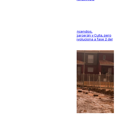
esfuerzos en Tírig
La UME se suma al operativo de control de los incendios,
progresando adecuadamente los de Sierra Engarcerán y Culla, pero
centrando todo el empeño en el de Culla, que evoluciona a fase 2 del
PEIF