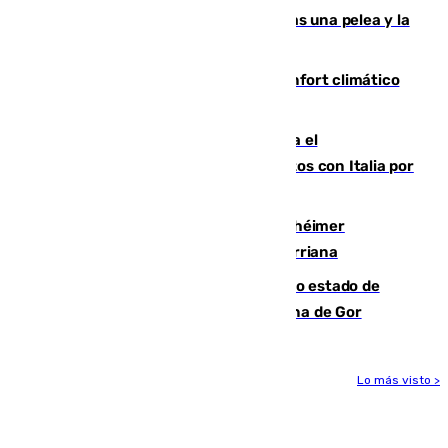
Tensión en la prisión de Alhaurín tras una pelea y la
incautación de un punzón
Málaga contabiliza 148 zonas de confort climático
para enfrentar las altas temperaturas
Marlaska notifica a la Unión Europea el
restablecimiento de controles fronterizos con Italia por
vía aérea y marítima
Hallan sin vida al granadino con Alzhéimer
desaparecido hace una semana en Churriana
Encuentran un cadáver en avanzado estado de
descomposición en la localidad granadina de Gor
Lo más visto >
Más noticias