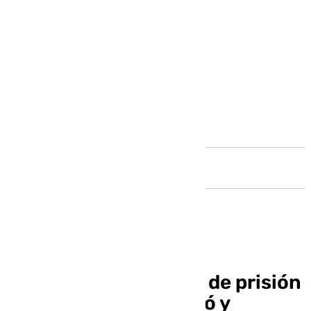
Andalucía
Condenado a 19 años de prisión
el hombre que asesinó y