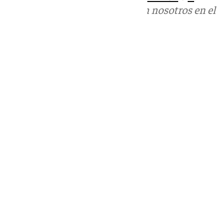
Puedes ponerte en contacto con nosotros en el
correo
informativos@101tv.es
Tags:
Últimas noticias