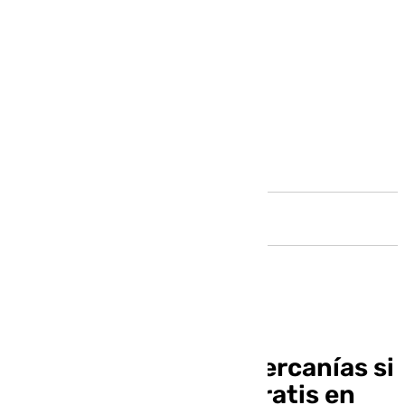
Andalucía
¿Cuánto costará el Cercanías si
se elimina el abono gratis en