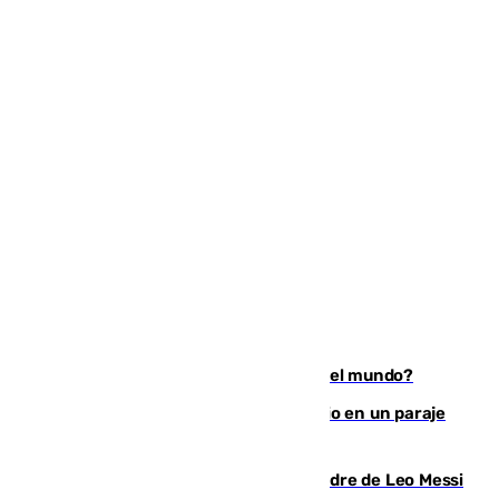
¿Es Tadej Pogacar el mejor ciclista del mundo?
Los Bomberos combaten un incendio en un paraje
de Granada
Muere a los 68 años Jorge Messi, padre de Leo Messi