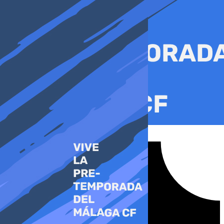
Ir
al
contenido
Tiktok