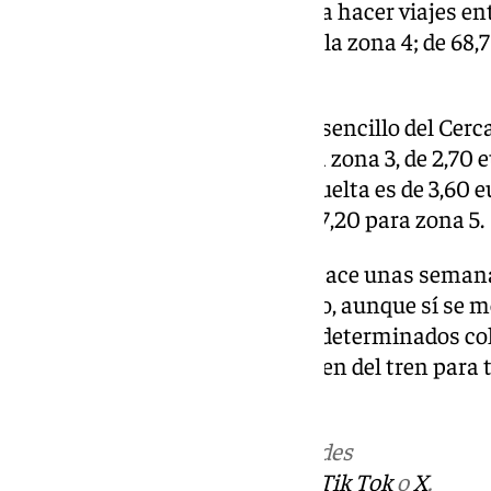
gratuidad, es de 28,90 euros para hacer viajes ent
para zona 3; de 59,15 euros para la zona 4; de 68,7
euros para la zona 6.
Además, actualmente el billete sencillo del Cerca
zonas 1 y 2, de 2,05 euros para la zona 3, de 2,70 
para la 5. En el caso de la ida y vuelta es de 3,60 
zona 3, de 5,40 para zona 4 y de 7,20 para zona 5.
El ministro Puente manifestó hace unas semanas
seguir con el transporte gratuito, aunque sí se 
reducciones en las tarifas para determinados co
los usuarios diarios que dependen del tren para t
día a día.
Más noticias de
101TV
en las redes
sociales:
Instagram
,
Facebook
,
Tik Tok
o
X
.