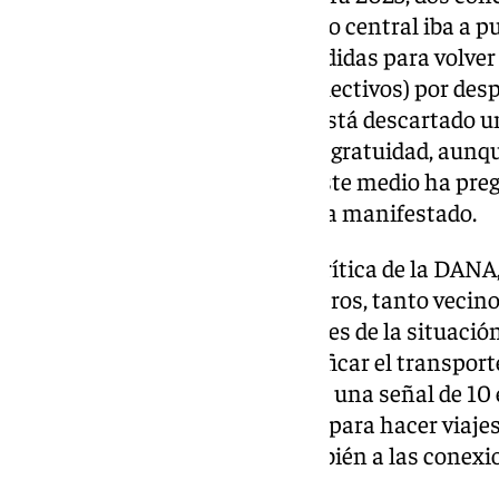
en Málaga. En teoría, el Gobierno central iba a 
de noviembre el fin de estas medidas para volver 
reducciones a determinados colectivos) por despl
Todavía no hay confirmado ni está descartado u
Ejecutivo siga apostando por la gratuidad, aunq
horizonte electoral a la vista. Este medio ha pre
sin que el departamento se haya manifestado.
Sin embargo, con la situación crítica de la DANA
sentido. Pero son miles los viajeros, tanto vecin
Aeropuerto, que están pendientes de la situación.
propuesta del Gobierno de bonificar el transport
en el
Cercanías
basta con pagar una señal de 10 
se reembolsa una vez utilizado, para hacer viaje
disponibles. Esto se aplica también a las conex
municipios y provincias.