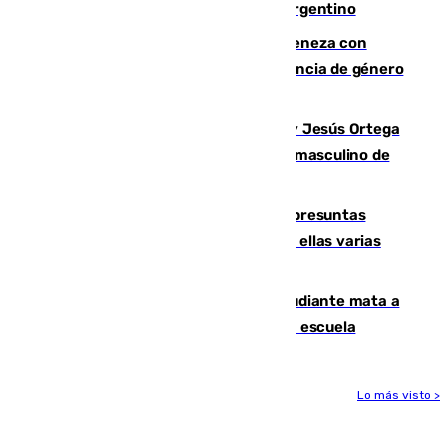
y pieza fundamental en la carrera del argentino
Retiene a su mujer en su casa y ameneza con
quemar la vivienda: nuevo caso de violencia de género
en Málaga
Dos sevillanos de oro: Manuel Cruz y Jesús Ortega
ganan el campeonato del mundo sub19 masculino de
remo
Un juzgado de Ceuta investiga seis presuntas
agresiones sexuales a migrantes, entre ellas varias
menores
Desastre en Tailandia: un joven estudiante mata a
tiros a sus abuelo y a profesores en una escuela
Lo más visto >
Más noticias