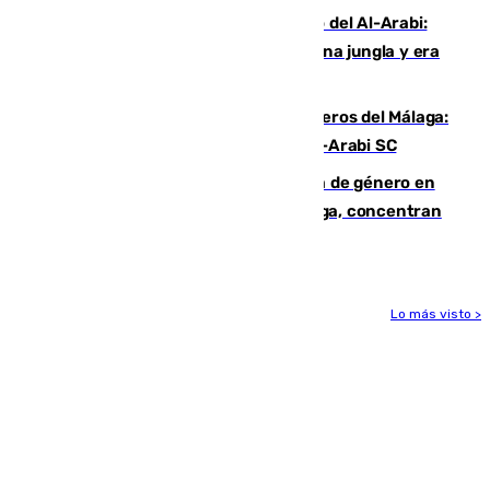
Juanfran Funes, sobre el duro juego del Al-Arabi:
“Por momentos nos hemos metido en una jungla y era
hasta peligroso”
Ya se han estrenado los tres delanteros del Málaga:
Eneko Jauregui, bigoleador contra el Al-Arabi SC
35 mujeres asesinadas por violencia de género en
España en este 2026: Andalucía y Málaga, concentran
el foco de la tragedia
Lo más visto >
Más noticias
Ver más >