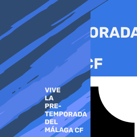
Ir
al
contenido
Tiktok