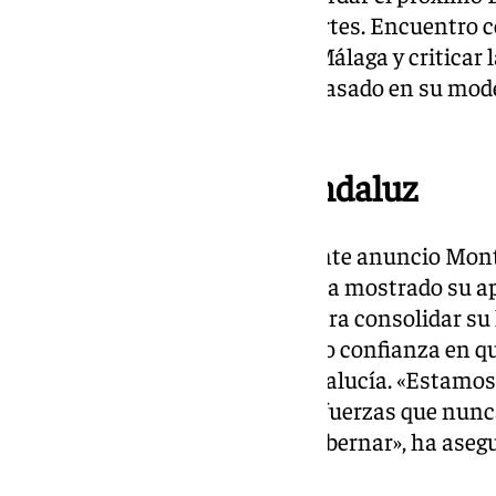
que se celebrará el próximo martes. Encuentro 
reafirmar su compromiso con Málaga y criticar la 
Torre, acusándolo de haber fracasado en su mod
temas de vivienda y sanidad.
El futuro del PSOE andaluz
Por su parte, en cuanto al reciente anuncio Mon
liderar el PSOE andaluz, Pérez ha mostrado su 
que desde Málaga trabajarán para consolidar su 
Espadas su labor y ha expresado confianza en q
ganadora para gobernar en Andalucía. «Estamos 
sabemos que salimos con más fuerzas que nunca
Montero es la ganadora para gobernar», ha asegu
Consistorio.