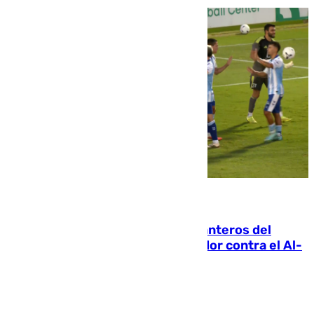
06.08.2026
Ya se han estrenado los tres delanteros del
Málaga: Eneko Jauregui, bigoleador contra el Al-
Arabi SC