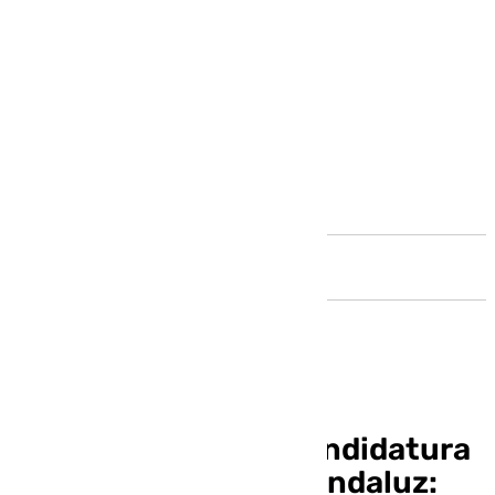
Andalucía
Dani Pérez, tras la candidatura
de Montero al PSOE andaluz: