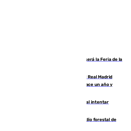
Talleres, escape room y música: así será la Feria de la
Juventud Cofrade de Málaga
El fichaje más caro de la historia del Real Madrid
costaba 105 millones de euros menos hace un año y
jugaba en Leganés
Ceuta suma 82 fallecidos en el mar al intentar
cruzar la frontera española
Huelva eleva a emergencia el incendio forestal de
Niebla