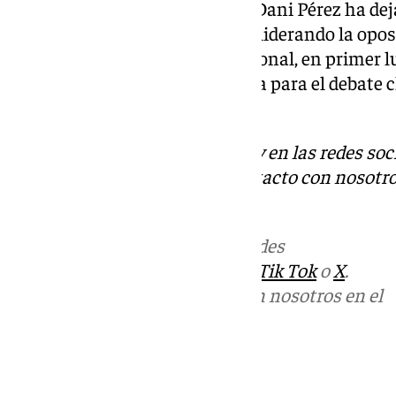
Con un discurso contundente, Dani Pérez ha dej
ciudad y su intención de seguir liderando la op
«es momento del consenso regional, en primer lug
provincial», mientras se prepara para el debate c
próxima semana.
Descubre más noticias de 101Tv en las redes soc
Tok
o
X
. Puedes ponerte en contacto con nosotro
informativos@101tv.es
Más noticias de
101TV
en las redes
sociales:
Instagram
,
Facebook
,
Tik Tok
o
X
.
Puedes ponerte en contacto con nosotros en el
correo
informativos@101tv.es
Tags: