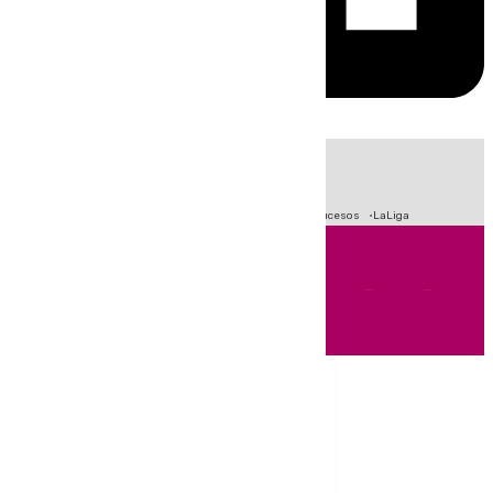
HOY
|
Fútbol
Primera División
Crisis Migratoria en Ceuta
Sucesos
LaLiga
Andalucía