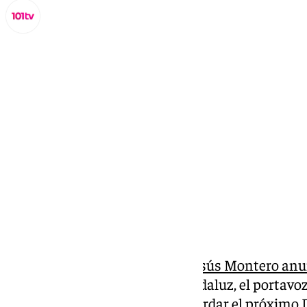
Lynx Devs
jueves, 9 enero 2025, 12:40
Compartir:
Un día después de que
María Jesús Montero anu
Secretaría General del PSOE andaluz, el portavoz
Pérez, ha comparecido para abordar el próximo D