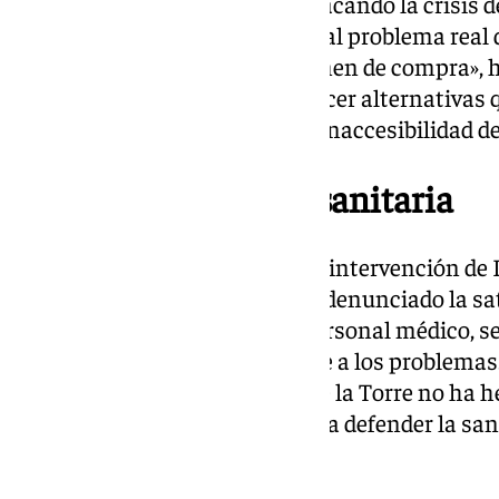
afectan a los malagueños, destacando la crisis d
desafío. “Queremos soluciones al problema real de
tanto en alquiler como en régimen de compra», h
alcalde «ha fracasado al no ofrecer alternativa
abandonen Málaga debido a la inaccesibilidad de
Críticas a la gestión sanitaria
Otro de los puntos álgidos de la intervención de P
sanidad pública en Málaga. Ha denunciado la sat
de salud, así como la falta de personal médico, 
alcalde por su “pasividad” frente a los problemas
cerrado con telarañas, y Paco de la Torre no ha h
voz contra Juanma Moreno para defender la sa
sentenciado.