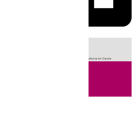
HOY
|
Sucesos
Fútbol
LaLiga
Primera División
Crisis Migratoria en Ceuta
Andalucía