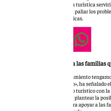
Torre, la implantación de la tasa turística servir
precios del alquiler, o ayudaría a paliar los prob
mediante nuevas políticas públicas.
«La tasa puede ir destinada a las familias q
“Que alguna vez desde el Ayuntamiento tengamos
para poner el impuesto turístico», ha señalado e
fórmulas que combinen “el éxito turístico con la 
malagueños». Por ello, el regidor plantear la pos
obtenida con esta tasa, sirva para apoyar a las f