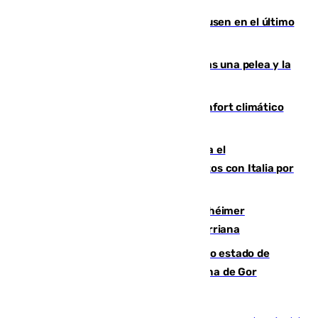
El Sevilla se desinfla ante el Leverkusen en el último
ensayo (1-2)
Tensión en la prisión de Alhaurín tras una pelea y la
incautación de un punzón
Málaga contabiliza 148 zonas de confort climático
para enfrentar las altas temperaturas
Marlaska notifica a la Unión Europea el
restablecimiento de controles fronterizos con Italia por
vía aérea y marítima
Hallan sin vida al granadino con Alzhéimer
desaparecido hace una semana en Churriana
Encuentran un cadáver en avanzado estado de
descomposición en la localidad granadina de Gor