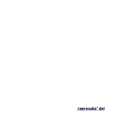
Italia responde ante las "medidas de represalia" del
Gobierno de Sánchez