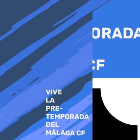
Ir
al
contenido
Tiktok