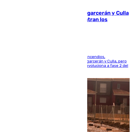
08.08.2026
Incendios de Castellón: Sierra Engarcerán y Culla
evolucionan positivamente y centran los
esfuerzos en Tírig
La UME se suma al operativo de control de los incendios,
progresando adecuadamente los de Sierra Engarcerán y Culla, pero
centrando todo el empeño en el de Culla, que evoluciona a fase 2 del
PEIF