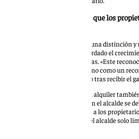
alquiler, o que no pueden afrontarlo.
Reformar la ley estatal, para que los propi
garantías»
De la Torre, quien se ha llevado una distinción 
Travel Awards, también ha recordado el crecimi
sobre todo en las últimas décadas. «Este recon
como un homenaje personal, sino como un recono
iniciativa privada», ha explicado tras recibir el g
Las dificultades del mercado del alquiler tambié
debate en su intervención. Según el alcalde se debe
«no ofrece suficientes garantías a los propietari
de larga temporada», esto para el alcalde solo lim
Málaga.