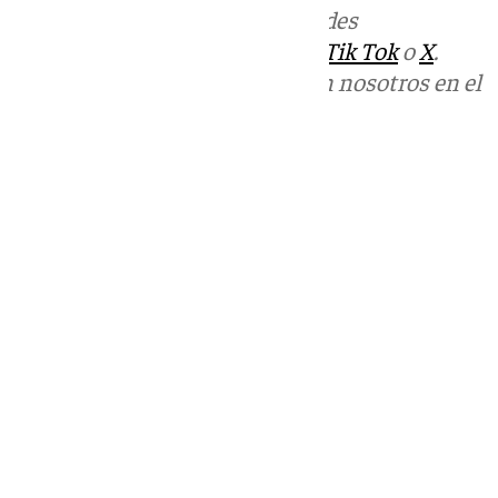
Más noticias de
101TV
en las redes
sociales:
Instagram
,
Facebook
,
Tik Tok
o
X
.
Puedes ponerte en contacto con nosotros en el
correo
informativos@101tv.es
Tags:
Ayuntamiento de Málaga
Últimas noticias