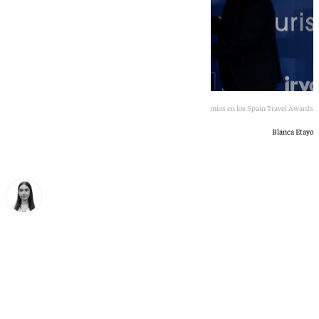
El alcalde de Málaga tras recibir uno de los premios en los Spain Travel Awards
Blanca Etayo
Laura Flores
martes, 16 junio 2026, 16:35
Compartir: