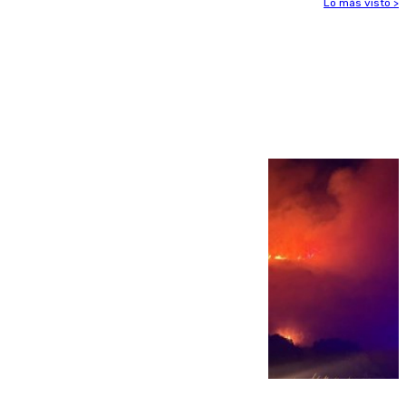
Lo más visto >
Más noticias
Ver más >